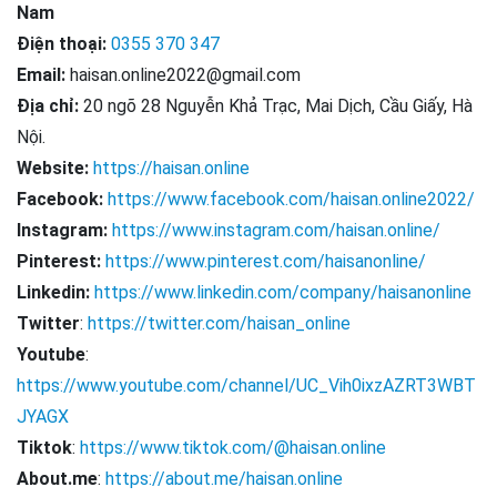
Nam
Điện thoại:
0355 370 347
Email:
haisan.online2022@gmail.com
Địa chỉ:
20 ngõ 28 Nguyễn Khả Trạc, Mai Dịch, Cầu Giấy, Hà
Nội.
Website:
https://haisan.online
Facebook:
https://www.facebook.com/haisan.online2022/
Instagram:
https://www.instagram.com/haisan.online/
Pinterest:
https://www.pinterest.com/haisanonline/
Linkedin:
https://www.linkedin.com/company/haisanonline
Twitter
:
https://twitter.com/haisan_online
Youtube
:
https://www.youtube.com/channel/UC_Vih0ixzAZRT3WBT
JYAGX
Tiktok
:
https://www.tiktok.com/@haisan.online
About.me
:
https://about.me/haisan.online