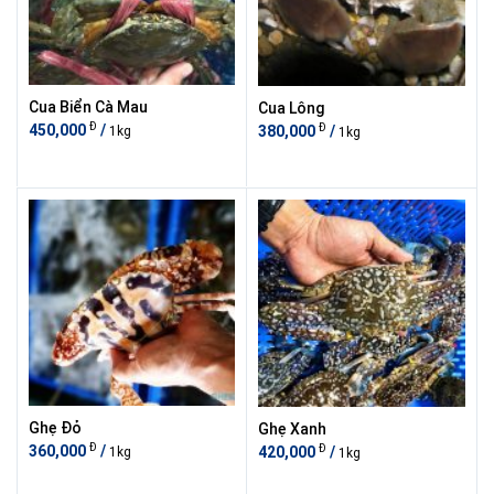
Cua Biển Cà Mau
Cua Lông
Đ
Đ
450,000
/
380,000
/
1kg
1kg
Ghẹ Đỏ
Ghẹ Xanh
Đ
Đ
360,000
/
420,000
/
1kg
1kg