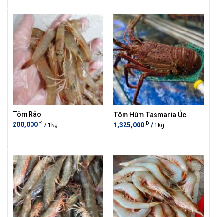
Tôm Rảo
Tôm Hùm Tasmania Úc
Đ
Đ
200,000
/
1,325,000
/
1kg
1kg