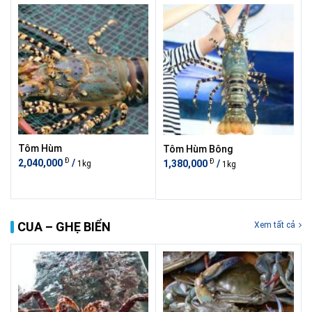
Tôm Hùm
Tôm Hùm Bông
Đ
Đ
2,040,000
/
1,380,000
/
1kg
1kg
CUA – GHẸ BIỂN
Xem tất cả