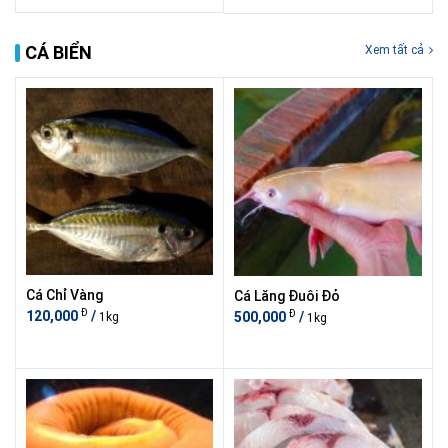
CÁ BIỂN
Xem tất cả
Cá Chỉ Vàng
Cá Lăng Đuôi Đỏ
Đ
Đ
120,000
/
500,000
/
1kg
1kg