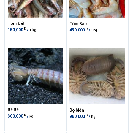
Tôm Đất
Tôm Bạc
Đ
Đ
150,000
/
450,000
/
1 kg
1kg
Bề Bề
Bọ biển
Đ
Đ
300,000
/
980,000
/
kg
Kg