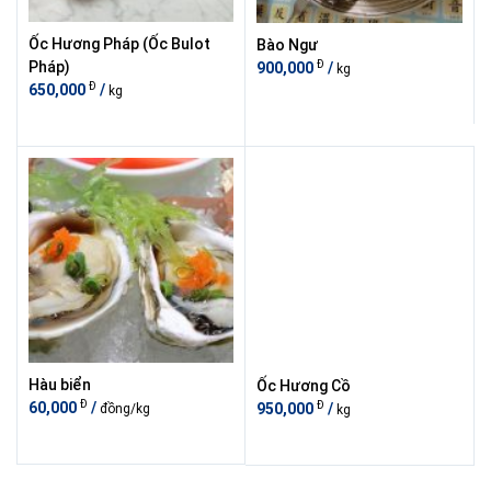
Ốc Hương Pháp (Ốc Bulot
Bào Ngư
Đ
Pháp)
900,000
/
kg
Đ
650,000
/
kg
Hàu biển
Ốc Hương Cồ
Đ
Đ
60,000
/
950,000
/
đồng/kg
kg