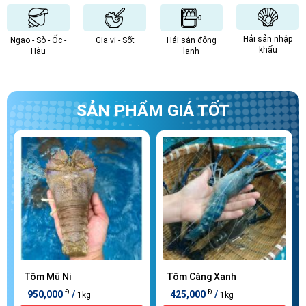
Hải sản nhập
Ngao - Sò - Ốc -
Gia vị - Sốt
Hải sản đông
khẩu
Hàu
lạnh
SẢN PHẨM GIÁ TỐT
Tôm Mũ Ni
Tôm Càng Xanh
Đ
Đ
950,000
/
425,000
/
1kg
1kg