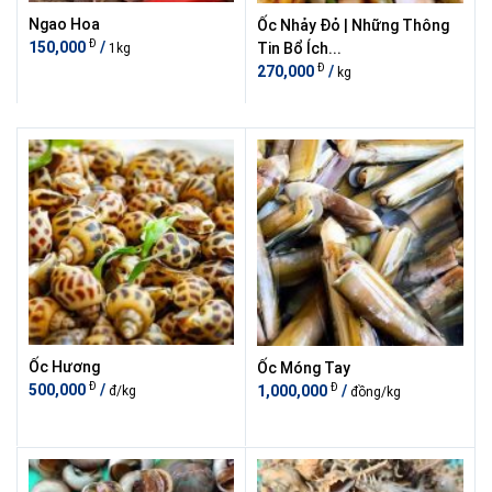
Ngao Hoa
Ốc Nhảy Đỏ | Những Thông
Đ
150,000
/
Tin Bổ Ích...
1kg
Đ
270,000
/
kg
Ốc Hương
Ốc Móng Tay
Đ
Đ
500,000
/
1,000,000
/
đ/kg
đồng/kg