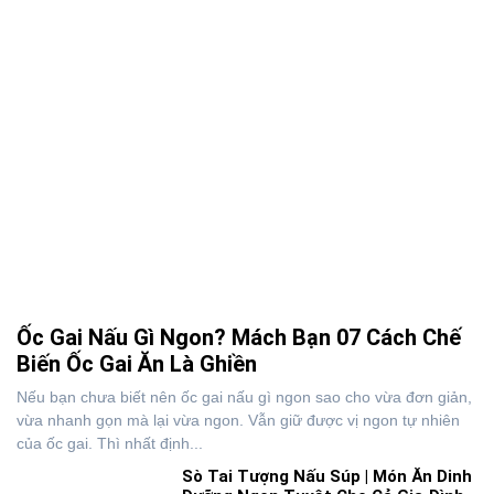
Ốc Gai Nấu Gì Ngon? Mách Bạn 07 Cách Chế
Biến Ốc Gai Ăn Là Ghiền
Nếu bạn chưa biết nên ốc gai nấu gì ngon sao cho vừa đơn giản,
vừa nhanh gọn mà lại vừa ngon. Vẫn giữ được vị ngon tự nhiên
của ốc gai. Thì nhất định...
Sò Tai Tượng Nấu Súp | Món Ăn Dinh