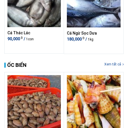
Cá Thác Lác
Cá Ngừ Sọc Dưa
Đ
Đ
90,000
/
180,000
/
1con
1kg
ỐC BIỂN
Xem tất cả