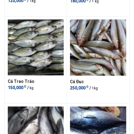
120,000
/
180,000
/
1kg
1 kg
Cá Trao Tráo
Cá Đục
Đ
Đ
150,000
/
250,000
/
kg
1kg