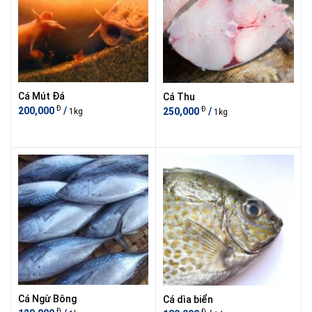
Cá Mút Đá
Cá Thu
Đ
Đ
200,000
/
250,000
/
1kg
1kg
Cá Ngừ Bông
Cá dìa biển
Đ
Đ