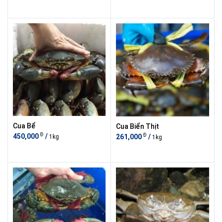
Cua Bể
Cua Biển Thịt
Đ
Đ
450,000
/
261,000
/
1kg
1kg