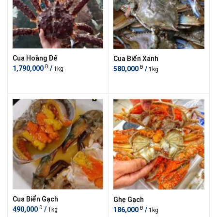
Cua Hoàng Đế
Cua Biển Xanh
Đ
Đ
1,790,000
/
580,000
/
1kg
1kg
Cua Biển Gạch
Ghẹ Gạch
Đ
Đ
490,000
/
186,000
/
1kg
1kg