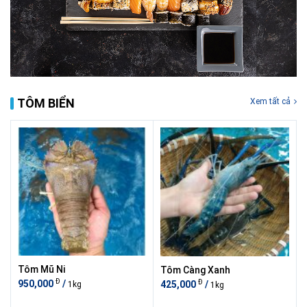
TÔM BIỂN
Xem tất cả
Tôm Mũ Ni
Tôm Càng Xanh
Đ
Đ
950,000
/
425,000
/
1kg
1kg