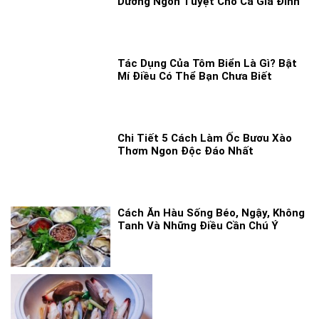
Dưỡng Ngon Tuyệt Cho Cả Gia Đình
Tác Dụng Của Tôm Biển Là Gì? Bật
Mí Điều Có Thể Bạn Chưa Biết
Chi Tiết 5 Cách Làm Ốc Bươu Xào
Thơm Ngon Độc Đáo Nhất
Cách Ăn Hàu Sống Béo, Ngậy, Không
Tanh Và Những Điều Cần Chú Ý