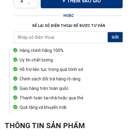
+ THÊM VÀO GIỎ
HOẶC
ĐỂ LẠI SỐ ĐIỆN THOẠI ĐỂ ĐƯỢC TƯ VẤN
GỬI
Hàng chính hãng 100%
Uy tín chất lượng
Hỗ trợ liên tục trong quá trình sd
Chính sách đổi trả hàng rõ ràng
Giao hàng trên toàn quốc
Thanh toán tại nhà hoặc qua thẻ
Quà tặng và khuyến mãi
THÔNG TIN SẢN PHẨM