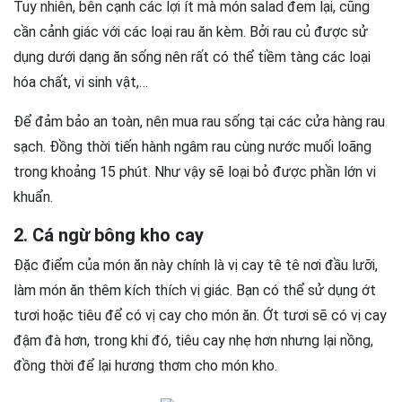
Tuy nhiên, bên cạnh các lợi ít mà món salad đem lại, cũng
cần cảnh giác với các loại rau ăn kèm. Bởi rau củ được sử
dụng dưới dạng ăn sống nên rất có thể tiềm tàng các loại
hóa chất, vi sinh vật,…
Để đảm bảo an toàn, nên mua rau sống tại các cửa hàng rau
sạch. Đồng thời tiến hành ngâm rau cùng nước muối loãng
trong khoảng 15 phút. Như vậy sẽ loại bỏ được phần lớn vi
khuẩn.
2. Cá ngừ bông kho cay
Đặc điểm của món ăn này chính là vị cay tê tê nơi đầu lưỡi,
làm món ăn thêm kích thích vị giác. Bạn có thể sử dụng ớt
tươi hoặc tiêu để có vị cay cho món ăn. Ớt tươi sẽ có vị cay
đậm đà hơn, trong khi đó, tiêu cay nhẹ hơn nhưng lại nồng,
đồng thời để lại hương thơm cho món kho.