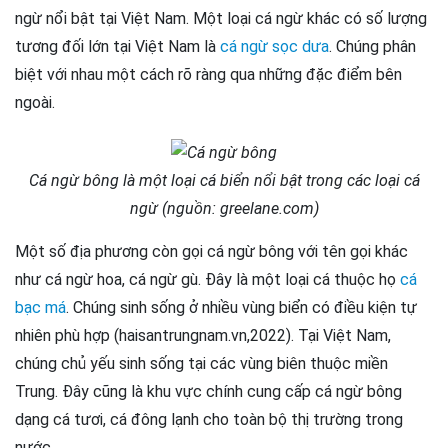
ngừ nổi bật tại Việt Nam. Một loại cá ngừ khác có số lượng
tương đối lớn tại Việt Nam là
cá ngừ sọc dưa
. Chúng phân
biệt với nhau một cách rõ ràng qua những đặc điểm bên
ngoài.
Cá ngừ bông là một loại cá biển nổi bật trong các loại cá
ngừ (nguồn: greelane.com)
Một số địa phương còn gọi cá ngừ bông với tên gọi khác
như cá ngừ hoa, cá ngừ gù. Đây là một loại cá thuộc họ
cá
bạc má
. Chúng sinh sống ở nhiều vùng biển có điều kiện tự
nhiên phù hợp (haisantrungnam.vn,2022). Tại Việt Nam,
chúng chủ yếu sinh sống tại các vùng biên thuộc miền
Trung. Đây cũng là khu vực chính cung cấp cá ngừ bông
dạng cá tươi, cá đông lạnh cho toàn bộ thị trường trong
nước.