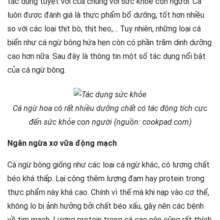
tác dụng tuyệt vời của chúng với sức khỏe con người. Cá
luôn được đánh giá là thực phẩm bổ dưỡng, tốt hơn nhiều
so với các loại thịt bò, thịt heo,… Tuy nhiên, những loại cá
biển như cá ngừ bông hứa hẹn còn có phần trăm dinh dưỡng
cao hơn nữa. Sau đây là thông tin một số tác dụng nổi bật
của cá ngừ bông.
Cá ngừ hoa có rất nhiều dưỡng chất có tác động tích cực
đến sức khỏe con người (nguồn: cookpad.com)
Ngăn ngừa xơ vữa động mạch
Cá ngừ bông giống như các loại cá ngừ khác, có lượng chất
béo khá thấp. Lại cộng thêm lượng đạm hay protein trong
thực phẩm này khá cao. Chính vì thế mà khi nạp vào cơ thể,
không lo bị ảnh hưởng bởi chất béo xấu, gây nên các bệnh
về tim mạch. Lượng protein trong cá cao nên cũng rất thích