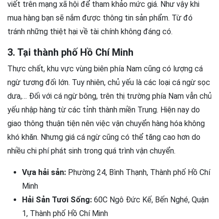
viết trên mạng xã hội để tham khảo mức giá. Như vậy khi
mua hàng bạn sẽ nắm được thông tin sản phẩm. Từ đó
tránh những thiệt hại về tài chính không đáng có.
3. Tại thành phố Hồ Chí Minh
Thực chất, khu vực vùng biên phía Nam cũng có lượng cá
ngừ tương đối lớn. Tuy nhiên, chủ yếu là các loại cá ngừ sọc
dưa,… Đối với cá ngừ bông, trên thị trường phía Nam vẫn chủ
yếu nhập hàng từ các tỉnh thành miền Trung. Hiện nay do
giao thông thuận tiện nên việc vận chuyển hàng hóa không
khó khăn. Nhưng giá cá ngừ cũng có thể tăng cao hơn do
nhiều chi phí phát sinh trong quá trình vận chuyển.
Vựa hải sản:
Phường 24, Bình Thạnh, Thành phố Hồ Chí
Minh
Hải Sản Tươi Sống:
60C Ngô Đức Kế, Bến Nghé, Quận
1, Thành phố Hồ Chí Minh