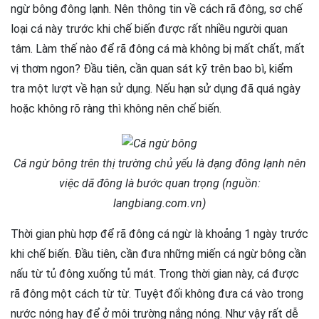
ngừ bông đông lạnh. Nên thông tin về cách rã đông, sơ chế
loại cá này trước khi chế biến được rất nhiều người quan
tâm. Làm thế nào để rã đông cá mà không bị mất chất, mất
vị thơm ngon? Đầu tiên, cần quan sát kỹ trên bao bì, kiểm
tra một lượt về hạn sử dụng. Nếu hạn sử dụng đã quá ngày
hoặc không rõ ràng thì không nên chế biến.
Cá ngừ bông trên thị trường chủ yếu là dạng đông lạnh nên
việc dã đông là bước quan trọng (nguồn:
langbiang.com.vn)
Thời gian phù hợp để rã đông cá ngừ là khoảng 1 ngày trước
khi chế biến. Đầu tiên, cần đưa những miến cá ngừ bông cần
nấu từ tủ đông xuống tủ mát. Trong thời gian này, cá được
rã đông một cách từ từ. Tuyệt đối không đưa cá vào trong
nước nóng hay để ở môi trường nắng nóng. Như vậy rất dễ