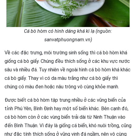
Cá bò hòm có hình dáng khá kì lạ (nguồn:
sanvatphuongnam.vn)
Về các đặc trưng, môi trường sinh sống thì cá bò hòm khá
giống cá bò giấy. Chúng đều thích sống ở các khu vực nước
sâu và nhiều đá. Tuy nhiên về ngoài hình cá bò hòm khá khác
cá bò giấy. Thay vì có da màu trắng như cá bò giấy thì
chúng có màu đen hoặc nâu trông vô cùng khỏe mạnh.
Được biết cá bò hòm tập trung nhiều ở các vũng biển của
tỉnh Phú Yên, Bình Định hay một số biển khác. Bên cạnh đó,
cá bò hòm còn ở các vùng biển trải dài từ Ninh Thuận vào
đến Bình Thuận. Vì đây là giống cá biển, khó nuôi trồng, cũng
như đặc tính thích sống ở vũng vịnh đá ngầm, nên vô cùng