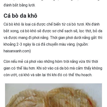
đánh bắt bằng lưới.
Cá bò da khô
Cá bò khô là loại cá được chế biến từ cá bò tươi. Khi đánh
bắt xong, cá bò khô sẽ được sơ chế sạch sẽ, lọc thịt, bỏ da
và được mang đi phơi nắng. Thời gian phơi dưới nắng gắt thì
khoảng 2-3 ngày là cá đã chuyển màu vàng. (nguồn:
haisanxanh.com)
Còn nếu mẻ cá phơi vào những hôm trời nắng vừa thì thời
gian có thể lâu hơn. Khi sờ vào cá da bò mà cảm thấy không
còn ướt, cá khô và săn lại thì khi đó có thể thu hoạch.