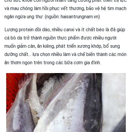
cho sức khỏe con người nhằm tằng cường phát triển thị lực
và mau chóng làm hồi phục vết thương, bảo vệ hệ tim mạch
ngăn ngừa ung thư. (nguồn: haisantrungnam.vn)
Lượng protein dồi dào, nhiều canxi và ít chất béo là đã giúp
cá bò da trở thành nguồn thực phẩm được nhiều người
muốn giảm cân, ăn kiêng, phát triển xương khớp, bổ sung
dưỡng chất… lựa chọn nhiều làm và chế biến thành các món
ăn thơm ngon trên trong các bữa cơm gia đình.