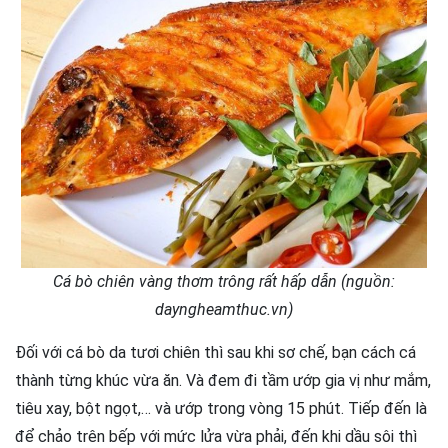
Cá bò chiên vàng thơm trông rất hấp dẫn (nguồn:
dayngheamthuc.vn)
Đối với cá bò da tươi chiên thì sau khi sơ chế, bạn cách cá
thành từng khúc vừa ăn. Và đem đi tầm ướp gia vị như mắm,
tiêu xay, bột ngọt,… và ướp trong vòng 15 phút. Tiếp đến là
để chảo trên bếp với mức lửa vừa phải, đến khi dầu sôi thì