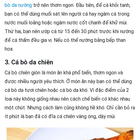
bò da nướng
trở nên thơm ngon. Đầu tiên, để cá khỏi tanh,
bạn có thể dùng muối sát lên người cá hay ngâm cá trong
nước muối loãng hoặc ngâm nước cốt chanh để khử mùi.
Thứ hai, bạn nên ướp cá từ 15 đến 30 phút trước khi nướng
để cá thấm đều gia vị. Nếu có thể nướng bằng bếp than
hoa.
3. Cá bò da chiên
Cá bò chiên giòn là món ăn khá phổ biển, thơm ngon và
được nhiều người yêu thích. Ở món ăn này bạn có thể dùng
cá bò da tươi chiên hoặc cá bò da khô. Vì đặc điểm của 2
loại này không giống nhau nên cách chế biến có khác nhau
một chút. Nhưng cách làm cũng không hề khó. Chỉ cần bỏ ra
ít phút là bạn đã có đĩa cá chiên vàng óng, dậy mùi.