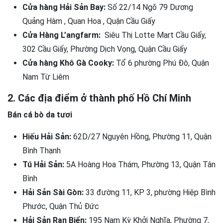
Cửa hàng Hải Sản Bay:
Số 22/14 Ngõ 79 Dương
Quảng Hàm , Quan Hoa , Quận Cầu Giấy
Cửa Hàng L’angfarm:
Siêu Thị Lotte Mart Cầu Giấy,
302 Cầu Giấy, Phường Dịch Vọng, Quận Cầu Giấy
Cửa hàng Khô Gà Cooky:
Tổ 6 phường Phú Đô, Quận
Nam Từ Liêm
2. Các địa điểm ở thành phố Hồ Chí Minh
Bán cá bò da tươi
Hiếu Hải Sản:
62D/27 Nguyên Hồng, Phường 11, Quận
Bình Thạnh
Tú Hải Sản:
5A Hoàng Hoa Thám, Phường 13, Quận Tân
Bình
Hải Sản Sài Gòn:
33 đường 11, KP 3, phường Hiệp Bình
Phước, Quận Thủ Đức
Hải Sản Rạn Biển:
195 Nam Kỳ Khởi Nghĩa, Phường 7,