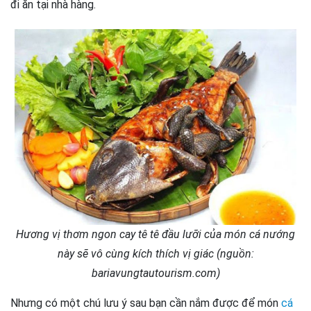
đi ăn tại nhà hàng.
Hương vị thơm ngon cay tê tê đầu lưỡi của món cá nướng
này sẽ vô cùng kích thích vị giác (nguồn:
bariavungtautourism.com)
Nhưng có một chú lưu ý sau bạn cần nắm được để món
cá