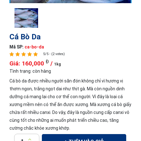
Cá Bò Da
Mã SP:
ca-bo-da
5/5 - (2 votes)
Đ
Giá: 160,000
/
1kg
Tình trạng:
còn hàng
Cá bò da được nhiều người săn đón không chỉ vì hương vị
thơm ngon, trắng ngọt dai như thịt gà. Mà còn nguồn dinh
dưỡng cá mang lại cho cơ thể con người. Vì đây là loại cá
xương mềm nên có thể ăn được xương. Mà xương cá bò giấy
chứa rất nhiều canxi. Do vậy, đây là nguồn cung cấp canxi vô
cùng tốt cho những ai muốn phát triển chiều cao, tăng
cường chắc khỏe xương khớp.