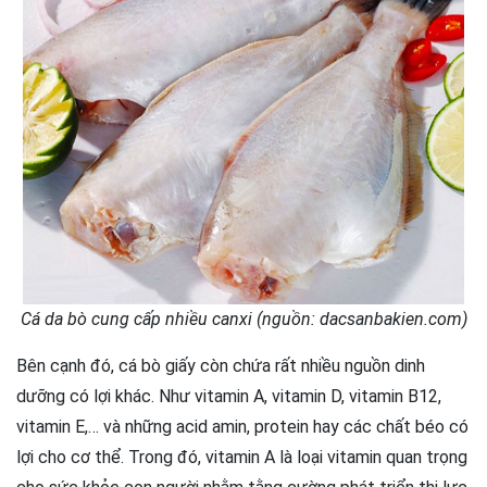
Cá da bò cung cấp nhiều canxi (nguồn: dacsanbakien.com)
Bên cạnh đó, cá bò giấy còn chứa rất nhiều nguồn dinh
dưỡng có lợi khác. Như vitamin A, vitamin D, vitamin B12,
vitamin E,… và những acid amin, protein hay các chất béo có
lợi cho cơ thể. Trong đó, vitamin A là loại vitamin quan trọng