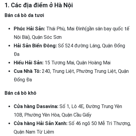
1. Các địa điểm ở Hà Nội
Bán cá bò da tươi
Phúc Hải Sản:
Thái Phù, Mai Đình(gần sân bay quốc tế
Nội Bài), Quận Sóc Sơn
Hải Sản Biển Đông:
Số 524 đường Láng, Quận Đống
Đa
Hiếu Hải Sản:
15 Tương Mai, Quận Hoàng Mai
Cua Nhà Tô:
240, Trung Liệt, Phường Trung Liệt, Quận
Đống Đa
Bán cá bò khô
Cửa hàng Dasavina:
Số 1, Lô 4E, Đường Trung Yên
10B, Phường Yên Hòa, Quận Cầu Giấy
Cửa hàng Hải Sản Xanh:
Số 46 ngõ 50 Mễ Trì Thượng,
Quận Nam Từ Liêm