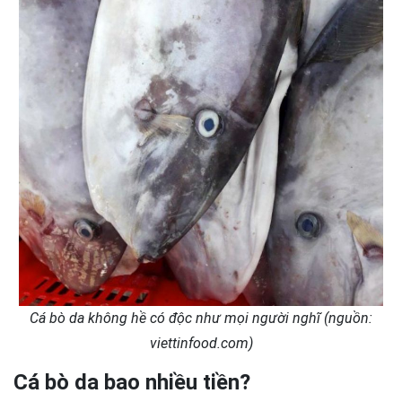
Cá bò da không hề có độc như mọi người nghĩ (nguồn:
viettinfood.com)
Cá bò da bao nhiều tiền?