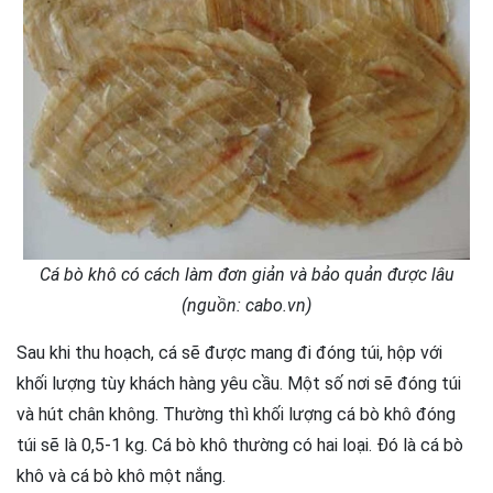
Cá bò khô có cách làm đơn giản và bảo quản được lâu
(nguồn: cabo.vn)
Sau khi thu hoạch, cá sẽ được mang đi đóng túi, hộp với
khối lượng tùy khách hàng yêu cầu. Một số nơi sẽ đóng túi
và hút chân không. Thường thì khối lượng cá bò khô đóng
túi sẽ là 0,5-1 kg. Cá bò khô thường có hai loại. Đó là cá bò
khô và cá bò khô một nắng.