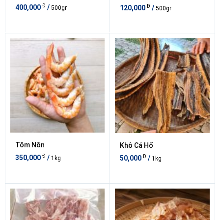
Đ
Đ
400,000
/
120,000
/
500gr
500gr
Tôm Nõn
Khô Cá Hố
Đ
Đ
350,000
/
50,000
/
1kg
1kg