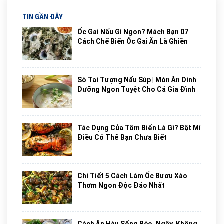
TIN GẦN ĐÂY
Ốc Gai Nấu Gì Ngon? Mách Bạn 07
Cách Chế Biến Ốc Gai Ăn Là Ghiền
Sò Tai Tượng Nấu Súp | Món Ăn Dinh
Dưỡng Ngon Tuyệt Cho Cả Gia Đình
Tác Dụng Của Tôm Biển Là Gì? Bật Mí
Điều Có Thể Bạn Chưa Biết
Chi Tiết 5 Cách Làm Ốc Bươu Xào
Thơm Ngon Độc Đáo Nhất