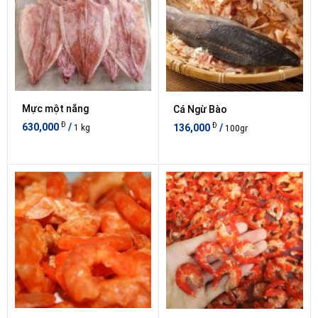
Mực một nắng
Cá Ngừ Bào
Đ
Đ
630,000
/
136,000
/
1 kg
100gr