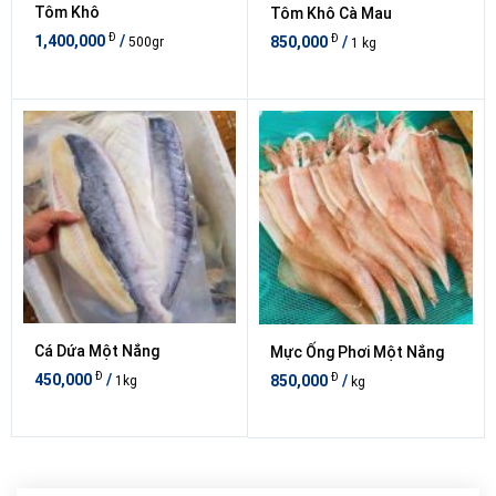
Tôm Khô
Tôm Khô Cà Mau
Đ
Đ
1,400,000
/
850,000
/
500gr
1 kg
Cá Dứa Một Nắng
Mực Ống Phơi Một Nắng
Đ
Đ
450,000
/
850,000
/
1kg
kg