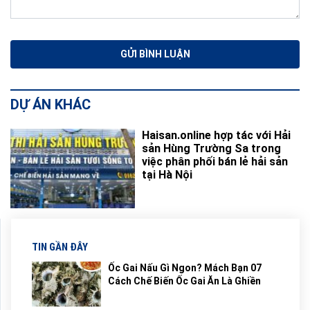
DỰ ÁN KHÁC
Haisan.online hợp tác với Hải
sản Hùng Trường Sa trong
việc phân phối bán lẻ hải sản
tại Hà Nội
TIN GẦN ĐÂY
Ốc Gai Nấu Gì Ngon? Mách Bạn 07
Cách Chế Biến Ốc Gai Ăn Là Ghiền