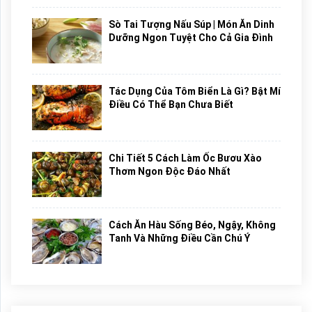
Sò Tai Tượng Nấu Súp | Món Ăn Dinh
Dưỡng Ngon Tuyệt Cho Cả Gia Đình
Tác Dụng Của Tôm Biển Là Gì? Bật Mí
Điều Có Thể Bạn Chưa Biết
Chi Tiết 5 Cách Làm Ốc Bươu Xào
Thơm Ngon Độc Đáo Nhất
Cách Ăn Hàu Sống Béo, Ngậy, Không
Tanh Và Những Điều Cần Chú Ý