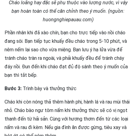
Cháo loãng hay đặc sẽ phụ thuộc vào lượng nước, vì vậy
bạn hoàn toàn có thể căn chỉnh theo ý muốn. (nguồn:
huongnghiepauau.com)
Phần nhân khi đã xào chín, bạn cho trực tiếp vào nồi cháo
đang sôi. Bạn tiếp tục khuấy đều cháo trong 5-10 phút, và
nêm nếm lại sao cho vừa miệng. Bạn lưu ý hạ lửa vừa để
tránh cháo tràn ra ngoài, và phải khuấy đều để tránh cháy
đáy nồi. Đun đến khi cháo đạt đủ độ sánh theo ý muốn của
bạn thì tắt bếp.
Bước 3:
Trình bày và thưởng thức
Cháo khi còn nóng thả thêm hành phi, hành lá và rau mùi thái
nhỏ. Cháo bào ngư tôm nấm khi thưởng thức sẽ có vị ngọt
thanh đến từ hải sản. Cùng với hương thơm đến từ các loại
nấm và rau đi kèm. Nếu gia đình ăn được gừng, tiêu xay và
bột ớt có thể nêm thêm.