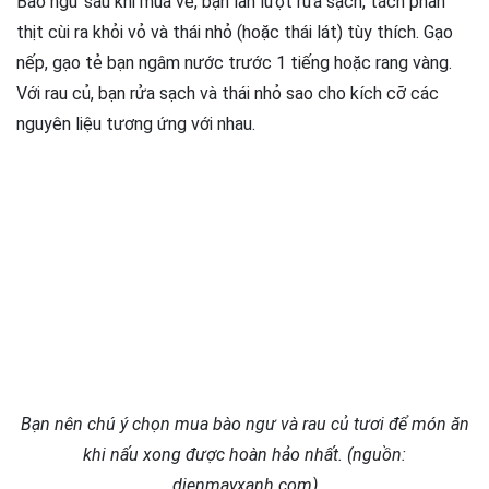
Bào ngư sau khi mua về, bạn lần lượt rửa sạch, tách phần
thịt cùi ra khỏi vỏ và thái nhỏ (hoặc thái lát) tùy thích. Gạo
nếp, gạo tẻ bạn ngâm nước trước 1 tiếng hoặc rang vàng.
Với rau củ, bạn rửa sạch và thái nhỏ sao cho kích cỡ các
nguyên liệu tương ứng với nhau.
Bạn nên chú ý chọn mua bào ngư và rau củ tươi để món ăn
khi nấu xong được hoàn hảo nhất. (nguồn:
dienmayxanh.com)