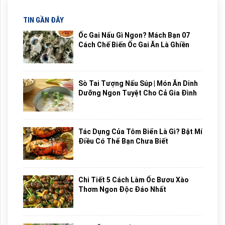
TIN GẦN ĐÂY
Ốc Gai Nấu Gì Ngon? Mách Bạn 07
Cách Chế Biến Ốc Gai Ăn Là Ghiền
Sò Tai Tượng Nấu Súp | Món Ăn Dinh
Dưỡng Ngon Tuyệt Cho Cả Gia Đình
Tác Dụng Của Tôm Biển Là Gì? Bật Mí
Điều Có Thể Bạn Chưa Biết
Chi Tiết 5 Cách Làm Ốc Bươu Xào
Thơm Ngon Độc Đáo Nhất