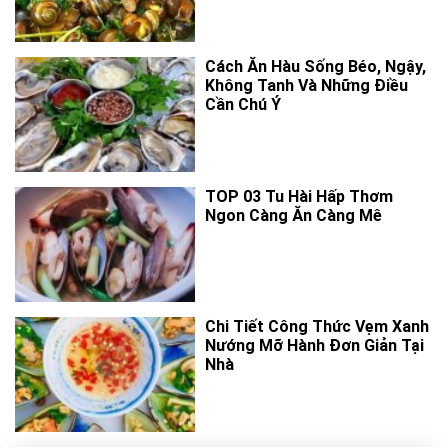
Cách Ăn Hàu Sống Béo, Ngậy,
Không Tanh Và Những Điều
Cần Chú Ý
TOP 03 Tu Hài Hấp Thơm
Ngon Càng Ăn Càng Mê
Chi Tiết Công Thức Vẹm Xanh
Nướng Mỡ Hành Đơn Giản Tại
Nhà