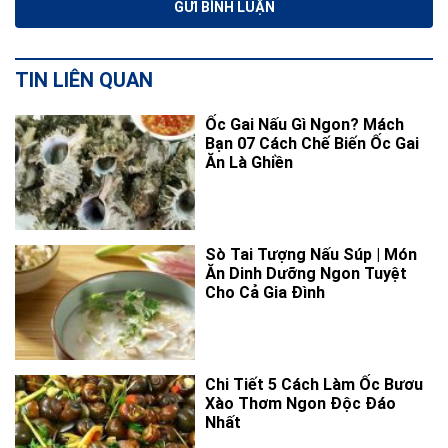
TIN LIÊN QUAN
Ốc Gai Nấu Gì Ngon? Mách
Bạn 07 Cách Chế Biến Ốc Gai
Ăn Là Ghiền
Sò Tai Tượng Nấu Súp | Món
Ăn Dinh Dưỡng Ngon Tuyệt
Cho Cả Gia Đình
Chi Tiết 5 Cách Làm Ốc Bươu
Xào Thơm Ngon Độc Đáo
Nhất