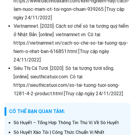
https://www.bachhoaxanh.com/kinh-nghiem-hay/cach-
lam-nuoc-mam-ot-toi-ngon-chuan-939265 [Truy cập
ngày 24/11/2022]
Vietnamnet. [2020]. Cách sơ chế sò tai tượng quý hiểm
ở Nhật Bản. [online]. vietnamnet.vn. Có tại:
https://vietnamnet.vn/cach-so-che-so-tai-tuong-quy-
hiem-o-nhat-ban-616851.html [Truy cập ngày
24/11/2022]
Siêu Thị Cá Tươi. [2020]. Sò tai tượng tươi sống.
[online]. sieuthicatuoi.com. Có tại:
https://sieuthicatuoi.com/so-tai-tuong-tuoi-song-
1281-4-2-product.html [Truy cập ngày 24/11/2022]
CÓ THỂ BẠN QUAN TÂM:
Sò Huyết – Tổng Hợp Thông Tin Thú Vị Về Sò Huyết
Sò Huyết Xào Tỏi | Công Thức Chuẩn Vị Nhất