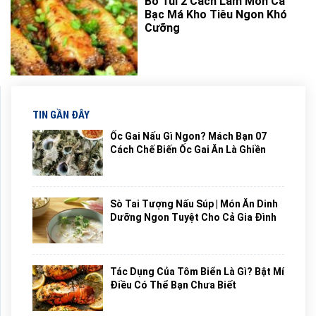
Bỏ Túi 2 Cách Làm Món Cá
Bạc Má Kho Tiêu Ngon Khó
Cưỡng
TIN GẦN ĐÂY
Ốc Gai Nấu Gì Ngon? Mách Bạn 07
Cách Chế Biến Ốc Gai Ăn Là Ghiền
Sò Tai Tượng Nấu Súp | Món Ăn Dinh
Dưỡng Ngon Tuyệt Cho Cả Gia Đình
Tác Dụng Của Tôm Biển Là Gì? Bật Mí
Điều Có Thể Bạn Chưa Biết