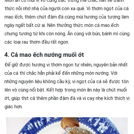
Món ăn có mùi vị vô cùng đặc trưng mà chắc hẳn sẽ đánh
thức nỗi nhớ nhà của người con xa quê. Vị thơm ngọt của cá
mao ếch, thêm chút đậm đà cùng mùi hương của tương làm
ngây ngất bất cứ ai. Nên thưởng thức món cá mao ếch
chưng tương từ khi còn nóng. Ăn cùng với bún, bánh mì cùng
các loại rau thơm đều rất ngon.
4. Cá mao ếch nướng muối ớt
Để giữ được hương vị thơm ngon tự nhiên, nguyên bản nhất
của cá thì chắc hẳn phải kể đến những món nướng. Với
những nguyên liệu không cầu kỳ, vị ngọt của cá sẽ được tôn
lên vô cùng nổi bật. Kết hợp trong món ăn này là chút muối
ớt, giúp thịt cá thêm phần đậm đà và vị cay nhẹ kích thích vị
giác hơn.