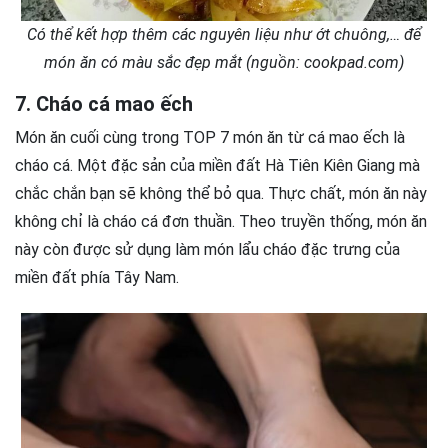
Có thể kết hợp thêm các nguyên liệu như ớt chuông,… để
món ăn có màu sắc đẹp mắt (nguồn: cookpad.com)
7. Cháo cá mao ếch
Món ăn cuối cùng trong TOP 7 món ăn từ cá mao ếch là
cháo cá. Một đặc sản của miền đất Hà Tiên Kiên Giang mà
chắc chắn bạn sẽ không thể bỏ qua. Thực chất, món ăn này
không chỉ là cháo cá đơn thuần. Theo truyền thống, món ăn
này còn được sử dụng làm món lẩu cháo đặc trưng của
miền đất phía Tây Nam.