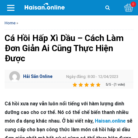
0
Home
»
Cá Hồi Hấp Xì Dầu – Cách Làm
Đơn Giản Ai Cũng Thực Hiện
Được
Hải Sản Online
Ngày đăng: 8:00 - 12/04/2023
5/5 - (1 vote)
Cá hồi xưa nay vẫn luôn nổi tiếng với hàm lượng dinh
dưỡng cao cho cơ thể. Nó có thể chế biến thanh nhiều
món đa dạng khác nhau. Ở bài viết này,
Haisan.online
sẽ
cung cấp cho bạn công thức làm món cá hồi hấp xì dầu