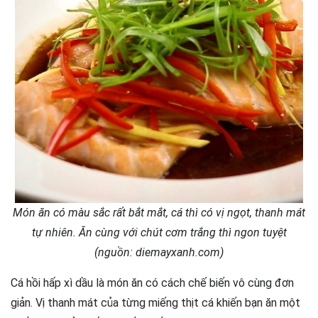
Món ăn có màu sắc rất bắt mắt, cá thì có vị ngọt, thanh mát
tự nhiên. Ăn cùng với chút cơm trắng thì ngon tuyệt
(nguồn: diemayxanh.com)
Cá hồi hấp xì dầu là món ăn có cách chế biến vô cùng đơn
giản. Vị thanh mát của từng miếng thịt cá khiến bạn ăn một