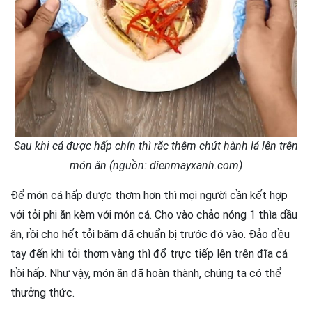
Sau khi cá được hấp chín thì rắc thêm chút hành lá lên trên
món ăn (nguồn: dienmayxanh.com)
Để món cá hấp được thơm hơn thì mọi người cần kết hợp
với tỏi phi ăn kèm với món cá. Cho vào chảo nóng 1 thìa dầu
ăn, rồi cho hết tỏi băm đã chuẩn bị trước đó vào. Đảo đều
tay đến khi tỏi thơm vàng thì đổ trực tiếp lên trên đĩa cá
hồi hấp. Như vậy, món ăn đã hoàn thành, chúng ta có thể
thưởng thức.