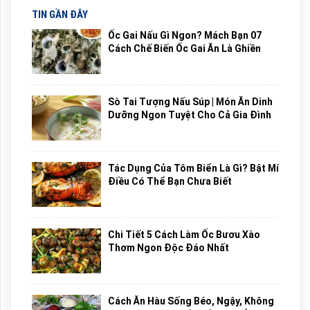
TIN GẦN ĐÂY
Ốc Gai Nấu Gì Ngon? Mách Bạn 07
Cách Chế Biến Ốc Gai Ăn Là Ghiền
Sò Tai Tượng Nấu Súp | Món Ăn Dinh
Dưỡng Ngon Tuyệt Cho Cả Gia Đình
Tác Dụng Của Tôm Biển Là Gì? Bật Mí
Điều Có Thể Bạn Chưa Biết
Chi Tiết 5 Cách Làm Ốc Bươu Xào
Thơm Ngon Độc Đáo Nhất
Cách Ăn Hàu Sống Béo, Ngậy, Không