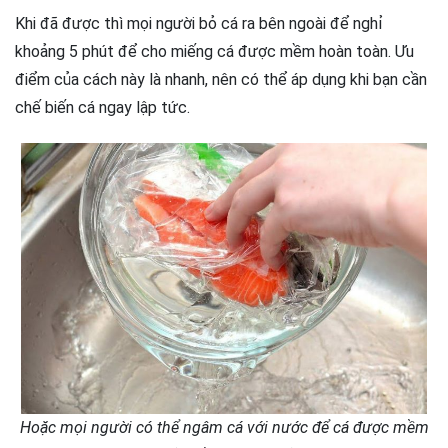
Khi đã được thì mọi người bỏ cá ra bên ngoài để nghỉ
khoảng 5 phút để cho miếng cá được mềm hoàn toàn. Ưu
điểm của cách này là nhanh, nên có thể áp dụng khi bạn cần
chế biến cá ngay lập tức.
Hoặc mọi người có thể ngâm cá với nước để cá được mềm