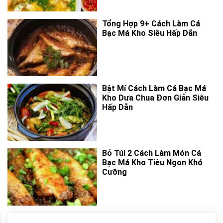
Tổng Hợp 9+ Cách Làm Cá
Bạc Má Kho Siêu Hấp Dẫn
Bật Mí Cách Làm Cá Bạc Má
Kho Dưa Chua Đơn Giản Siêu
Hấp Dẫn
Bỏ Túi 2 Cách Làm Món Cá
Bạc Má Kho Tiêu Ngon Khó
Cưỡng