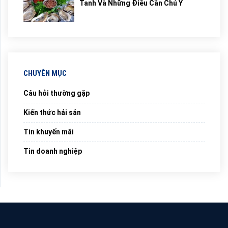
Tanh Và Những Điều Cần Chú Ý
CHUYÊN MỤC
Câu hỏi thường gặp
Kiến thức hải sản
Tin khuyến mãi
Tin doanh nghiệp