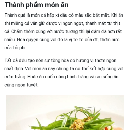
Thành phẩm món ăn
Thành quả là món cá hấp xì dầu có màu sắc bắt mắt. Khi ăn
thì miếng cá vẫn giữ được vị ngon ngọt, thanh mát từ thịt
cá. Chấm thêm cùng với nước tương thì lại đậm đà hơn rất
nhiều. Hòa quyện cùng với đó là vị tê tê của ớt, thơm nức
của tỏi phi.
Tất cả đều tạo nên sự tồng hòa có hương vị thơm ngon
nhất định. Với món ăn này chúng ta có thể kết hợp cùng với
cơm trắng. Hoặc ăn cuốn cùng bánh tráng và rau sống ăn
cùng ngon tuyệt.