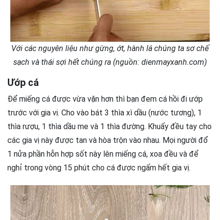
Với các nguyên liệu như gừng, ớt, hành lá chúng ta sơ chế
sạch và thái sợi hết chúng ra (nguồn: dienmayxanh.com)
Ướp cá
Để miếng cá được vừa vặn hơn thì bạn đem cá hồi đi ướp
trước với gia vị. Cho vào bát 3 thìa xì dầu (nước tương), 1
thìa rượu, 1 thìa dầu me và 1 thìa đường. Khuấy đều tay cho
các gia vị này được tan và hòa trộn vào nhau. Mọi người đổ
1 nửa phần hỗn hợp sốt này lên miếng cá, xoa đều và để
nghỉ trong vòng 15 phút cho cá được ngấm hết gia vị.