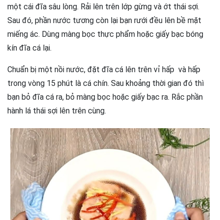
một cái đĩa sâu lòng. Rải lên trên lớp gừng và ớt thái sợi.
Sau đó, phần nước tương còn lại bạn rưới đều lên bề mặt
miếng ác. Dùng màng bọc thực phẩm hoặc giấy bạc bóng
kín đĩa cá lại.
Chuẩn bị một nồi nước, đặt đĩa cá lên trên vỉ hấp và hấp
trong vòng 15 phút là cá chín. Sau khoảng thời gian đó thì
bạn bỏ đĩa cá ra, bỏ màng bọc hoặc giấy bạc ra. Rắc phần
hành lá thái sợi lên trên cùng.