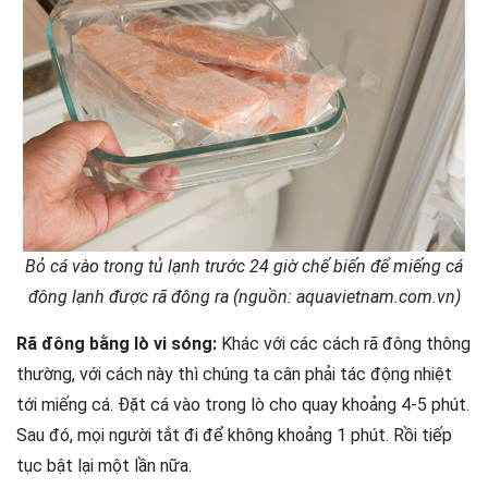
Bỏ cá vào trong tủ lạnh trước 24 giờ chế biến để miếng cá
đông lạnh được rã đông ra (nguồn: aquavietnam.com.vn)
Rã đông bằng lò vi sóng:
Khác với các cách rã đông thông
thường, với cách này thì chúng ta cân phải tác động nhiệt
tới miếng cá. Đặt cá vào trong lò cho quay khoảng 4-5 phút.
Sau đó, mọi người tắt đi để không khoảng 1 phút. Rồi tiếp
tục bật lại một lần nữa.