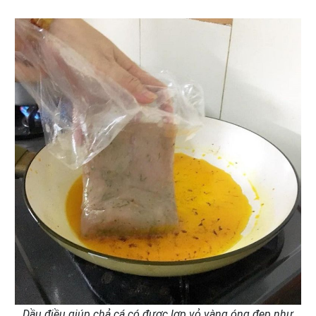
Dầu điều giúp chả cá có được lơp vỏ vàng óng đẹp như