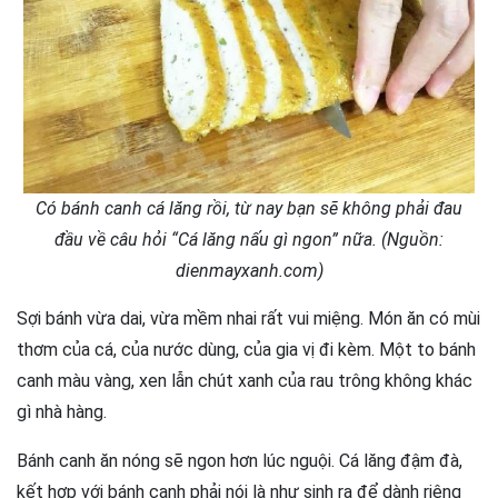
Có bánh canh cá lăng rồi, từ nay bạn sẽ không phải đau
đầu về câu hỏi “Cá lăng nấu gì ngon” nữa. (Nguồn:
dienmayxanh.com)
Sợi bánh vừa dai, vừa mềm nhai rất vui miệng. Món ăn có mùi
thơm của cá, của nước dùng, của gia vị đi kèm. Một to bánh
canh màu vàng, xen lẫn chút xanh của rau trông không khác
gì nhà hàng.
Bánh canh ăn nóng sẽ ngon hơn lúc nguội. Cá lăng đậm đà,
kết hợp với bánh canh phải nói là như sinh ra để dành riêng