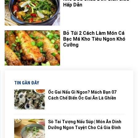
Hấp Dẫn
Bỏ Túi 2 Cách Làm Món Cá
Bạc Má Kho Tiêu Ngon Khó
Cưỡng
TIN GẦN ĐÂY
Ốc Gai Nấu Gì Ngon? Mách Bạn 07
Cách Chế Biến Ốc Gai Ăn Là Ghiền
Sò Tai Tượng Nấu Súp | Món Ăn Dinh
Dưỡng Ngon Tuyệt Cho Cả Gia Đình