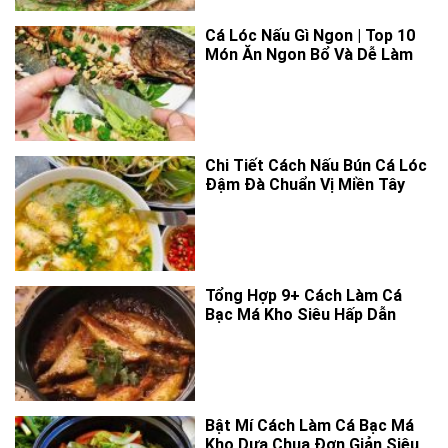
Cá Lóc Nấu Gì Ngon | Top 10
Món Ăn Ngon Bổ Và Dễ Làm
Chi Tiết Cách Nấu Bún Cá Lóc
Đậm Đà Chuẩn Vị Miền Tây
Tổng Hợp 9+ Cách Làm Cá
Bạc Má Kho Siêu Hấp Dẫn
Bật Mí Cách Làm Cá Bạc Má
Kho Dưa Chua Đơn Giản Siêu