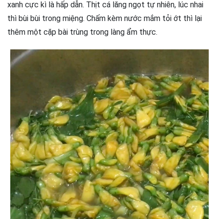
xanh cực kì là hấp dẫn. Thịt cá lăng ngọt tự nhiên, lúc nhai
thì bùi bùi trong miệng. Chấm kèm nước mắm tỏi ớt thì lại
thêm một cặp bài trùng trong làng ẩm thực.