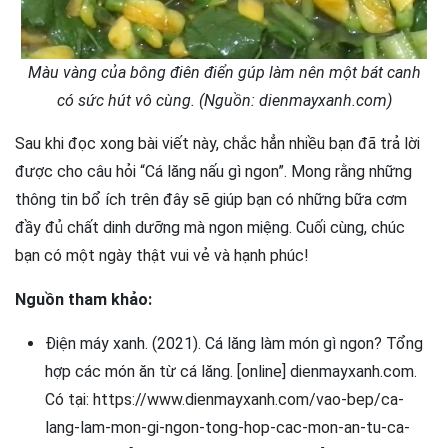
Màu vàng của bông điên điển gúp làm nên một bát canh
có sức hút vô cùng. (Nguồn: dienmayxanh.com)
Sau khi đọc xong bài viết này, chắc hẳn nhiều bạn đã trả lời
được cho câu hỏi “Cá lăng nấu gì ngon”. Mong rằng những
thông tin bổ ích trên đây sẽ giúp bạn có những bữa cơm
đầy đủ chất dinh dưỡng mà ngon miệng. Cuối cùng, chúc
bạn có một ngày thật vui vẻ và hạnh phúc!
Nguồn tham khảo:
Điện máy xanh. (2021). Cá lăng làm món gì ngon? Tổng
hợp các món ăn từ cá lăng. [online] dienmayxanh.com.
Có tại: https://www.dienmayxanh.com/vao-bep/ca-
lang-lam-mon-gi-ngon-tong-hop-cac-mon-an-tu-ca-