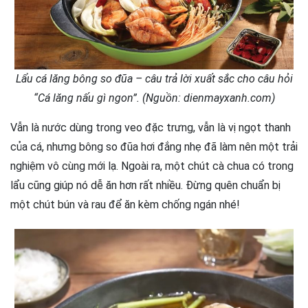
Lẩu cá lăng bông so đũa – câu trả lời xuất sắc cho câu hỏi
“Cá lăng nấu gì ngon”. (Nguồn: dienmayxanh.com)
Vẫn là nước dùng trong veo đặc trưng, vẫn là vị ngọt thanh
của cá, nhưng bông so đũa hơi đắng nhẹ đã làm nên một trải
nghiệm vô cùng mới lạ. Ngoài ra, một chút cà chua có trong
lẩu cũng giúp nó dễ ăn hơn rất nhiều. Đừng quên chuẩn bị
một chút bún và rau để ăn kèm chống ngán nhé!