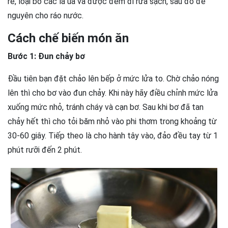
rễ, loại bỏ các lá úa và được đem đi rửa sạch, sau đó để
nguyên cho ráo nước.
Cách chế biến món ăn
Bước 1: Đun chảy bơ
Đầu tiên bạn đặt chảo lên bếp ở mức lửa to. Chờ chảo nóng
lên thì cho bơ vào đun chảy. Khi này hãy điều chỉnh mức lửa
xuống mức nhỏ, tránh cháy và cạn bơ. Sau khi bơ đã tan
chảy hết thì cho tỏi băm nhỏ vào phi thơm trong khoảng từ
30-60 giây. Tiếp theo là cho hành tây vào, đảo đều tay từ 1
phút rưỡi đến 2 phút.