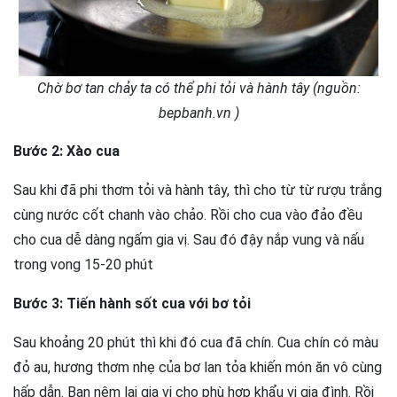
Chờ bơ tan chảy ta có thể phi tỏi và hành tây (nguồn:
bepbanh.vn )
Bước 2: Xào cua
Sau khi đã phi thơm tỏi và hành tây, thì cho từ từ rượu trắng
cùng nước cốt chanh vào chảo. Rồi cho cua vào đảo đều
cho cua dễ dàng ngấm gia vị. Sau đó đậy nắp vung và nấu
trong vong 15-20 phút
Bước 3: Tiến hành sốt cua với bơ tỏi
Sau khoảng 20 phút thì khi đó cua đã chín. Cua chín có màu
đỏ au, hương thơm nhẹ của bơ lan tỏa khiến món ăn vô cùng
hấp dẫn. Bạn nêm lại gia vị cho phù hợp khẩu vị gia đình. Rồi