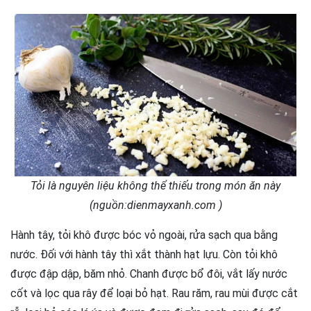
Tỏi là nguyên liệu không thể thiếu trong món ăn này
(nguồn:dienmayxanh.com )
Hành tây, tỏi khô được bóc vỏ ngoài, rửa sạch qua bằng
nước. Đối với hành tây thì xắt thành hạt lựu. Còn tỏi khô
được đập dập, băm nhỏ. Chanh được bổ đôi, vắt lấy nước
cốt và lọc qua rây để loại bỏ hạt. Rau răm, rau mùi được cắt