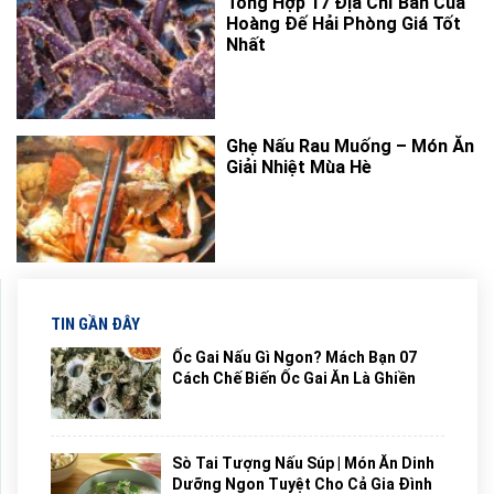
Tổng Hợp 17 Địa Chỉ Bán Cua
Hoàng Đế Hải Phòng Giá Tốt
Nhất
Ghẹ Nấu Rau Muống – Món Ăn
Giải Nhiệt Mùa Hè
TIN GẦN ĐÂY
Ốc Gai Nấu Gì Ngon? Mách Bạn 07
Cách Chế Biến Ốc Gai Ăn Là Ghiền
Sò Tai Tượng Nấu Súp | Món Ăn Dinh
Dưỡng Ngon Tuyệt Cho Cả Gia Đình