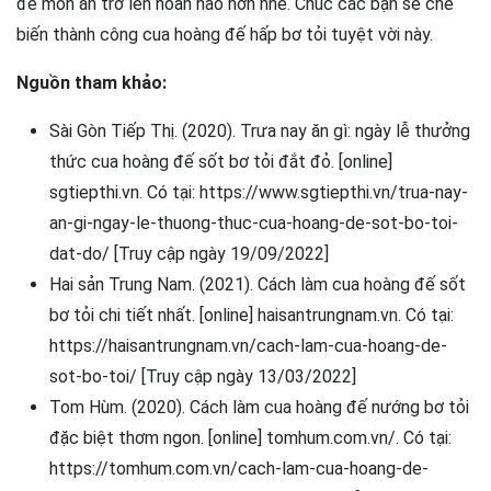
để món ăn trở lên hoàn hảo hơn nhé. Chúc các bạn sẽ chế
biến thành công cua hoàng đế hấp bơ tỏi tuyệt vời này.
Nguồn tham khảo:
Sài Gòn Tiếp Thị. (2020). Trưa nay ăn gì: ngày lễ thưởng
thức cua hoàng đế sốt bơ tỏi đắt đỏ. [online]
sgtiepthi.vn. Có tại: https://www.sgtiepthi.vn/trua-nay-
an-gi-ngay-le-thuong-thuc-cua-hoang-de-sot-bo-toi-
dat-do/ [Truy cập ngày 19/09/2022]
Hai sản Trung Nam. (2021). Cách làm cua hoàng đế sốt
bơ tỏi chi tiết nhất. [online] haisantrungnam.vn. Có tại:
https://haisantrungnam.vn/cach-lam-cua-hoang-de-
sot-bo-toi/ [Truy cập ngày 13/03/2022]
Tom Hùm. (2020). Cách làm cua hoàng đế nướng bơ tỏi
đặc biệt thơm ngon. [online] tomhum.com.vn/. Có tại:
https://tomhum.com.vn/cach-lam-cua-hoang-de-