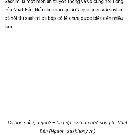
Sashimi là một món ăn truyền thống và vô cùng nổi tiếng
của Nhật Bản. Nếu như mọi người đã quá quen với sashimi
cá hồi thì sashimi cá bớp có lẽ chưa được biết đến nhiều
lắm.
Cá bớp nấu gì ngon? – Cá bớp sashimi tươi sống từ Nhật
Bản (Nguồn: sushitony.vn)