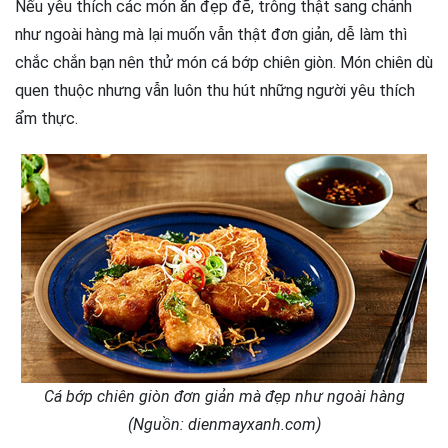
Nếu yêu thích các món ăn đẹp đẽ, trông thật sang chảnh
như ngoài hàng mà lại muốn vẫn thật đơn giản, dễ làm thì
chắc chắn bạn nên thử món cá bớp chiên giòn. Món chiên dù
quen thuộc nhưng vẫn luôn thu hút những người yêu thích
ẩm thực.
Cá bớp chiên giòn đơn giản mà đẹp như ngoài hàng
(Nguồn: dienmayxanh.com)