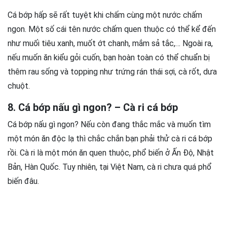
Cá bớp hấp sẽ rất tuyệt khi chấm cùng một nước chấm
ngon. Một số cái tên nước chấm quen thuộc có thể kể đến
như muối tiêu xanh, muốt ớt chanh, mắm sả tắc,… Ngoài ra,
nếu muốn ăn kiểu gỏi cuốn, bạn hoàn toàn có thể chuẩn bị
thêm rau sống và topping như trứng rán thái sợi, cà rốt, dưa
chuột.
8. Cá bớp nấu gì ngon? – Cà ri cá bớp
Cá bớp nấu gì ngon? Nếu còn đang thắc mắc và muốn tìm
một món ăn độc lạ thì chắc chắn bạn phải thử cà ri cá bớp
rồi. Cà ri là một món ăn quen thuộc, phổ biến ở Ấn Độ, Nhật
Bản, Hàn Quốc. Tuy nhiên, tại Việt Nam, cà ri chưa quá phổ
biến đâu.