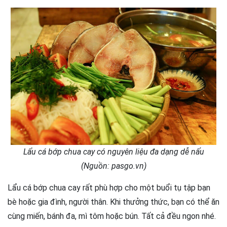
Lẩu cá bớp chua cay có nguyên liệu đa dạng dễ nấu
(Nguồn: pasgo.vn)
Lẩu cá bớp chua cay rất phù hợp cho một buổi tụ tập bạn
bè hoặc gia đình, người thân. Khi thưởng thức, bạn có thể ăn
cùng miến, bánh đa, mì tôm hoặc bún. Tất cả đều ngon nhé.