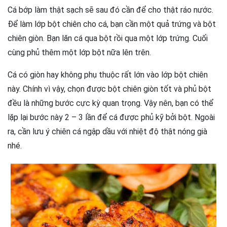
Cá bớp làm thật sạch sẽ sau đó cần để cho thật ráo nước.
Để làm lớp bột chiên cho cá, bạn cần một quả trứng và bột
chiên giòn. Bạn lăn cá qua bột rồi qua một lớp trứng. Cuối
cùng phủ thêm một lớp bột nữa lên trên.
Cá có giòn hay không phụ thuộc rất lớn vào lớp bột chiên
này. Chính vì vậy, chọn được bột chiên giòn tốt và phủ bột
đều là những bước cực kỳ quan trọng. Vậy nên, bạn có thể
lặp lại bước này 2 – 3 lần để cá được phủ kỹ bởi bột. Ngoài
ra, cần lưu ý chiên cá ngập dầu với nhiệt độ thật nóng già
nhé.