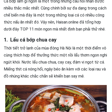
Cá bớp làm gì ngon là một trong những câu hỏi nhận được
nhiều thắc mắc nhất. Cũng chính bởi sự đa dạng trong cách
chế biến mà đây là một trong những loại cá có nhiều công
thức nấu ăn nhất đó. Vậy nên, Haisan.online đã tổng hợp
dưới đây TOP 11 món ngon mà nhất định bạn phải thử nhé.
1. Lẩu cá bớp chua cay
Thời tiết trở lạnh của mùa đông Hà Nội là một thời điểm vô
cùng thích hợp để thưởng thức một nồi lẩu thơm ngon nghi
ngút khói. Nước lẩu chua chua, cay cay, đậm vị ngọt từ cá.
Miếng thịt cá nóng hổi, ngậy béo ăn kèm với các loại rau và
đồ nhúng khác chắc chắn sẽ khiến bạn say mê.