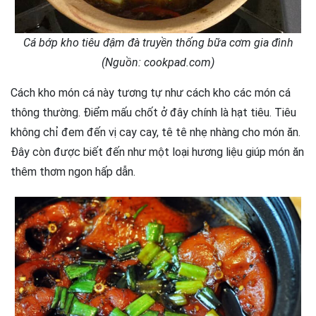
Cá bớp kho tiêu đậm đà truyền thống bữa cơm gia đình
(Nguồn: cookpad.com)
Cách kho món cá này tương tự như cách kho các món cá
thông thường. Điểm mấu chốt ở đây chính là hạt tiêu. Tiêu
không chỉ đem đến vị cay cay, tê tê nhẹ nhàng cho món ăn.
Đây còn được biết đến như một loại hương liệu giúp món ăn
thêm thơm ngon hấp dẫn.