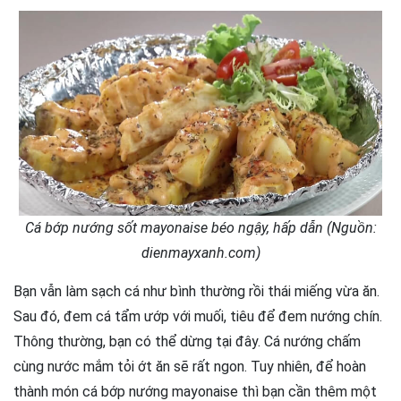
Cá bớp nướng sốt mayonaise béo ngậy, hấp dẫn (Nguồn:
dienmayxanh.com)
Bạn vẫn làm sạch cá như bình thường rồi thái miếng vừa ăn.
Sau đó, đem cá tẩm ướp với muối, tiêu để đem nướng chín.
Thông thường, bạn có thể dừng tại đây. Cá nướng chấm
cùng nước mắm tỏi ớt ăn sẽ rất ngon. Tuy nhiên, để hoàn
thành món cá bớp nướng mayonaise thì bạn cần thêm một