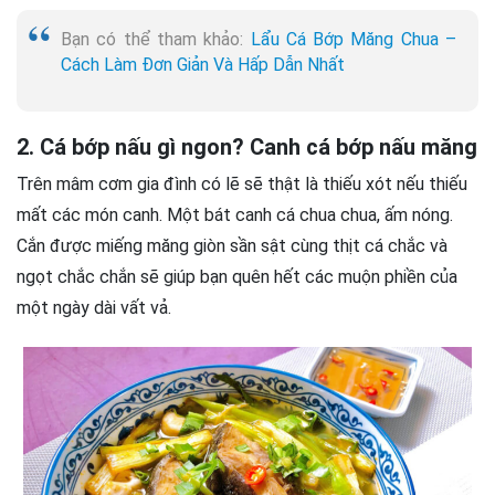
Bạn có thể tham khảo:
Lẩu Cá Bớp Măng Chua –
Cách Làm Đơn Giản Và Hấp Dẫn Nhất
2. Cá bớp nấu gì ngon? Canh cá bớp nấu măng
Trên mâm cơm gia đình có lẽ sẽ thật là thiếu xót nếu thiếu
mất các món canh. Một bát canh cá chua chua, ấm nóng.
Cắn được miếng măng giòn sần sật cùng thịt cá chắc và
ngọt chắc chắn sẽ giúp bạn quên hết các muộn phiền của
một ngày dài vất vả.