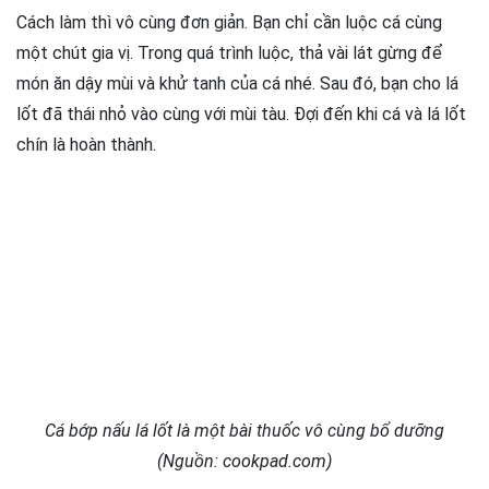
Cách làm thì vô cùng đơn giản. Bạn chỉ cần luộc cá cùng
một chút gia vị. Trong quá trình luộc, thả vài lát gừng để
món ăn dậy mùi và khử tanh của cá nhé. Sau đó, bạn cho lá
lốt đã thái nhỏ vào cùng với mùi tàu. Đợi đến khi cá và lá lốt
chín là hoàn thành.
Cá bớp nấu lá lốt là một bài thuốc vô cùng bổ dưỡng
(Nguồn: cookpad.com)