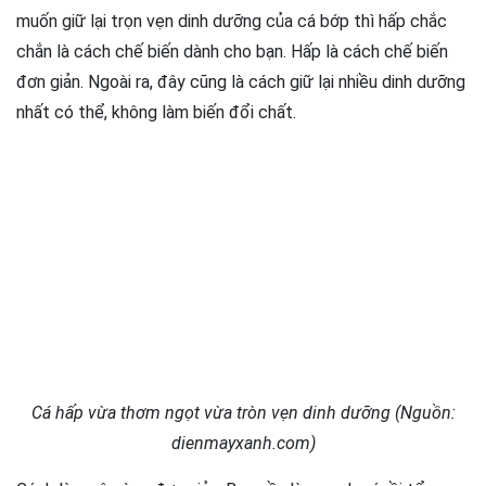
muốn giữ lại trọn vẹn dinh dưỡng của cá bớp thì hấp chắc
chắn là cách chế biến dành cho bạn. Hấp là cách chế biến
đơn giản. Ngoài ra, đây cũng là cách giữ lại nhiều dinh dưỡng
nhất có thể, không làm biến đổi chất.
Cá hấp vừa thơm ngọt vừa tròn vẹn dinh dưỡng (Nguồn:
dienmayxanh.com)