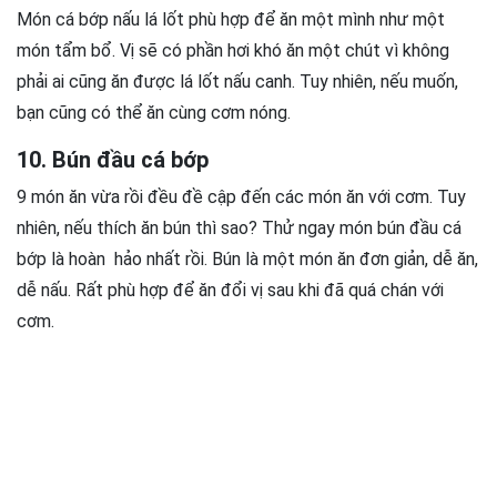
Món cá bớp nấu lá lốt phù hợp để ăn một mình như một
món tẩm bổ. Vị sẽ có phần hơi khó ăn một chút vì không
phải ai cũng ăn được lá lốt nấu canh. Tuy nhiên, nếu muốn,
bạn cũng có thể ăn cùng cơm nóng.
10. Bún đầu cá bớp
9 món ăn vừa rồi đều đề cập đến các món ăn với cơm. Tuy
nhiên, nếu thích ăn bún thì sao? Thử ngay món bún đầu cá
bớp là hoàn hảo nhất rồi. Bún là một món ăn đơn giản, dễ ăn,
dễ nấu. Rất phù hợp để ăn đổi vị sau khi đã quá chán với
cơm.