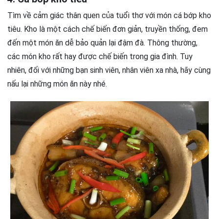
Tìm về cảm giác thân quen của tuổi thơ với món cá bớp kho
tiêu. Kho là một cách chế biến đơn giản, truyền thống, đem
đến một món ăn dễ bảo quản lại đậm đà. Thông thường,
các món kho rất hay được chế biến trong gia đình. Tuy
nhiên, đối với những bạn sinh viên, nhân viên xa nhà, hãy cùng
nấu lại những món ăn này nhé.