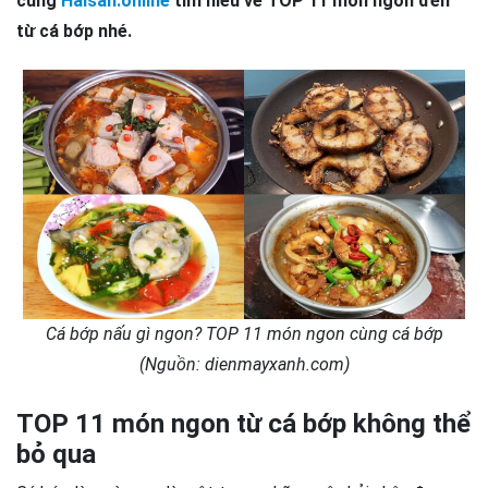
cùng
Haisan.online
tìm hiểu về TOP 11 món ngon đến
từ cá bớp nhé.
Cá bớp nấu gì ngon? TOP 11 món ngon cùng cá bớp
(Nguồn: dienmayxanh.com)
TOP 11 món ngon từ cá bớp không thể
bỏ qua