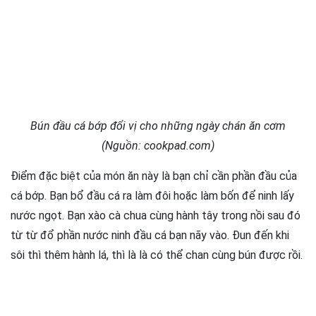
Bún đầu cá bớp đổi vị cho những ngày chán ăn cơm
(Nguồn: cookpad.com)
Điểm đặc biệt của món ăn này là bạn chỉ cần phần đầu của
cá bớp. Bạn bổ đầu cá ra làm đôi hoặc làm bốn để ninh lấy
nước ngọt. Bạn xào cà chua cùng hành tây trong nồi sau đó
từ từ đổ phần nước ninh đầu cá bạn nãy vào. Đun đến khi
sôi thì thêm hành lá, thì là là có thể chan cùng bún được rồi.