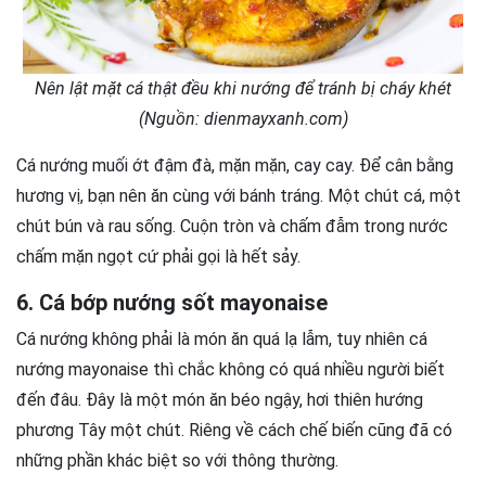
Nên lật mặt cá thật đều khi nướng để tránh bị cháy khét
(Nguồn: dienmayxanh.com)
Cá nướng muối ớt đậm đà, mặn mặn, cay cay. Để cân bằng
hương vị, bạn nên ăn cùng với bánh tráng. Một chút cá, một
chút bún và rau sống. Cuộn tròn và chấm đẫm trong nước
chấm mặn ngọt cứ phải gọi là hết sảy.
6. Cá bớp nướng sốt mayonaise
Cá nướng không phải là món ăn quá lạ lẫm, tuy nhiên cá
nướng mayonaise thì chắc không có quá nhiều người biết
đến đâu. Đây là một món ăn béo ngậy, hơi thiên hướng
phương Tây một chút. Riêng về cách chế biến cũng đã có
những phần khác biệt so với thông thường.