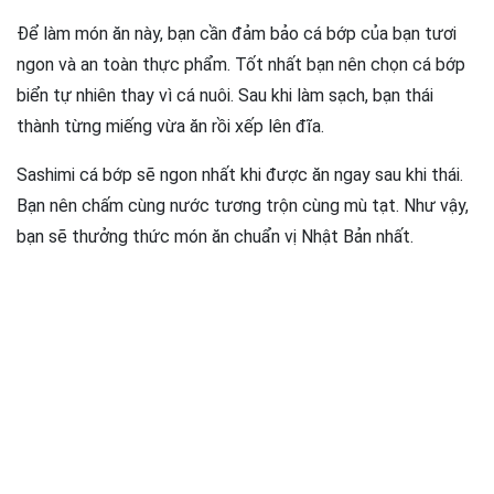
Để làm món ăn này, bạn cần đảm bảo cá bớp của bạn tươi
ngon và an toàn thực phẩm. Tốt nhất bạn nên chọn cá bớp
biển tự nhiên thay vì cá nuôi. Sau khi làm sạch, bạn thái
thành từng miếng vừa ăn rồi xếp lên đĩa.
Sashimi cá bớp sẽ ngon nhất khi được ăn ngay sau khi thái.
Bạn nên chấm cùng nước tương trộn cùng mù tạt. Như vậy,
bạn sẽ thưởng thức món ăn chuẩn vị Nhật Bản nhất.