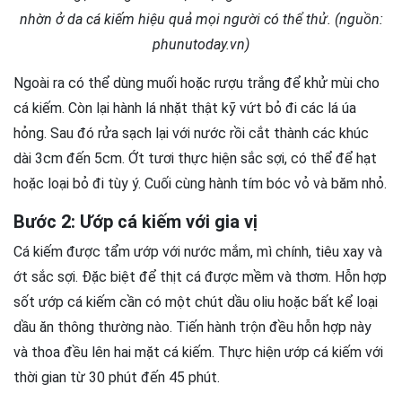
nhờn ở da cá kiếm hiệu quả mọi người có thể thử. (nguồn:
phunutoday.vn)
Ngoài ra có thể dùng muối hoặc rượu trắng để khử mùi cho
cá kiếm. Còn lại hành lá nhặt thật kỹ vứt bỏ đi các lá úa
hỏng. Sau đó rửa sạch lại với nước rồi cắt thành các khúc
dài 3cm đến 5cm. Ớt tươi thực hiện sắc sợi, có thể để hạt
hoặc loại bỏ đi tùy ý. Cuối cùng hành tím bóc vỏ và băm nhỏ.
Bước 2: Ướp cá kiếm với gia vị
Cá kiếm được tẩm ướp với nước mắm, mì chính, tiêu xay và
ớt sắc sợi. Đặc biệt để thịt cá được mềm và thơm. Hỗn hợp
sốt ướp cá kiếm cần có một chút dầu oliu hoặc bất kể loại
dầu ăn thông thường nào. Tiến hành trộn đều hỗn hợp này
và thoa đều lên hai mặt cá kiếm. Thực hiện ướp cá kiếm với
thời gian từ 30 phút đến 45 phút.