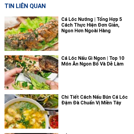
TIN LIÊN QUAN
Cá Lóc Nướng | Tổng Hợp 5
Cách Thực Hiện Đơn Giản,
Ngon Hơn Ngoài Hàng
Cá Lóc Nấu Gì Ngon | Top 10
Món Ăn Ngon Bổ Và Dễ Làm
Chi Tiết Cách Nấu Bún Cá Lóc
Đậm Đà Chuẩn Vị Miền Tây