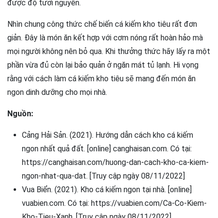
được độ tươi nguyên.
Nhìn chung công thức chế biến cá kiếm kho tiêu rất đơn
giản. Đây là món ăn kết hợp với cơm nóng rất hoàn hảo mà
mọi người không nên bỏ qua. Khi thưởng thức hãy lấy ra một
phần vừa đủ còn lại bảo quản ở ngăn mát tủ lạnh. Hi vọng
rằng với cách làm cá kiếm kho tiêu sẽ mang đến món ăn
ngon dinh dưỡng cho mọi nhà.
Nguồn:
Cảng Hải Sản. (2021). Hướng dẫn cách kho cá kiếm
ngon nhất quả đất. [online] canghaisan.com. Có tại:
https://canghaisan.com/huong-dan-cach-kho-ca-kiem-
ngon-nhat-qua-dat. [Truy cập ngày 08/11/2022]
Vua Biển. (2021). Kho cá kiếm ngon tại nhà. [online]
vuabien.com. Có tại: https://vuabien.com/Ca-Co-Kiem-
Kho-Tieu-Xanh. [Truy cập ngày 08/11/2022]