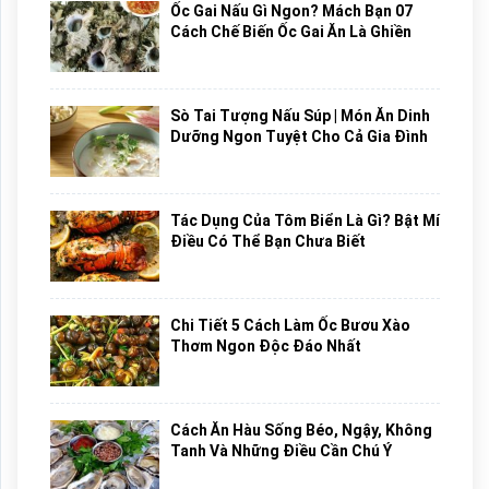
Ốc Gai Nấu Gì Ngon? Mách Bạn 07
Cách Chế Biến Ốc Gai Ăn Là Ghiền
Sò Tai Tượng Nấu Súp | Món Ăn Dinh
Dưỡng Ngon Tuyệt Cho Cả Gia Đình
Tác Dụng Của Tôm Biển Là Gì? Bật Mí
Điều Có Thể Bạn Chưa Biết
Chi Tiết 5 Cách Làm Ốc Bươu Xào
Thơm Ngon Độc Đáo Nhất
Cách Ăn Hàu Sống Béo, Ngậy, Không
Tanh Và Những Điều Cần Chú Ý