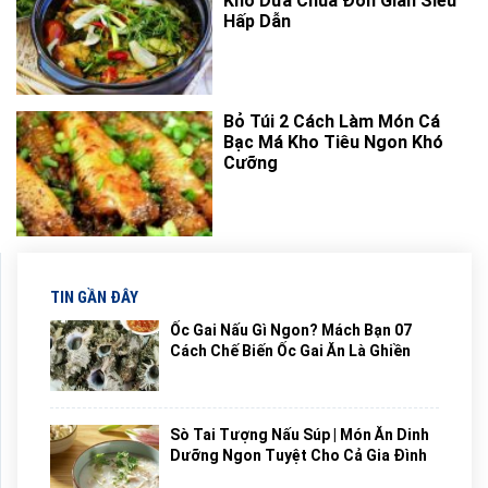
Kho Dưa Chua Đơn Giản Siêu
Hấp Dẫn
Bỏ Túi 2 Cách Làm Món Cá
Bạc Má Kho Tiêu Ngon Khó
Cưỡng
TIN GẦN ĐÂY
Ốc Gai Nấu Gì Ngon? Mách Bạn 07
Cách Chế Biến Ốc Gai Ăn Là Ghiền
Sò Tai Tượng Nấu Súp | Món Ăn Dinh
Dưỡng Ngon Tuyệt Cho Cả Gia Đình