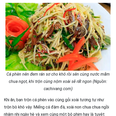
Cá phèn nên đem rán sơ cho khô rồi sên cùng nước mắm
chua ngọt, khi trộn cùng nộm xoài sẽ rất ngon (Nguồn:
cachivang.com)
Khi ăn, bạn trộn cá phèn vào cùng gỏi xoài tương tự như
trộn bò khô vậy. Miếng cá đậm đà, xoài non chua chua ngồi
nhâm nhi ngày hè và xem cùng một bộ phim hay là tuyệt