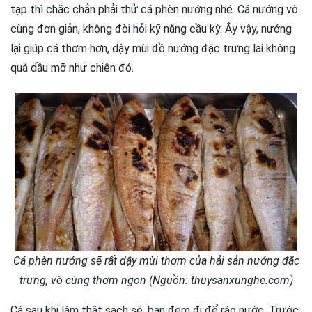
tạp thì chắc chắn phải thử cá phèn nướng nhé. Cá nướng vô
cùng đơn giản, không đòi hỏi kỹ năng cầu kỳ. Ấy vậy, nướng
lại giúp cá thơm hơn, dậy mùi đồ nướng đặc trưng lại không
quá dầu mỡ như chiên đó.
Cá phèn nướng sẽ rất dậy mùi thơm của hải sản nướng đặc
trưng, vô cùng thơm ngon (Nguồn: thuysanxunghe.com)
Cá sau khi làm thật sạch sẽ, bạn đem đi để ráo nước. Trước