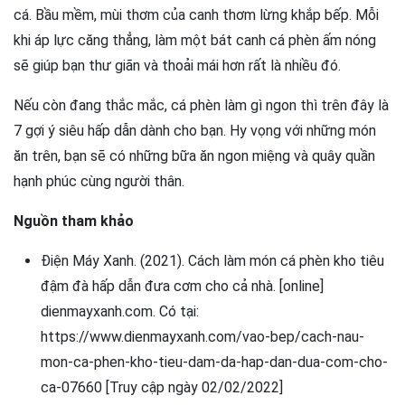
cá. Bầu mềm, mùi thơm của canh thơm lừng khắp bếp. Mỗi
khi áp lực căng thẳng, làm một bát canh cá phèn ấm nóng
sẽ giúp bạn thư giãn và thoải mái hơn rất là nhiều đó.
Nếu còn đang thắc mắc, cá phèn làm gì ngon thì trên đây là
7 gợi ý siêu hấp dẫn dành cho bạn. Hy vọng với những món
ăn trên, bạn sẽ có những bữa ăn ngon miệng và quây quần
hạnh phúc cùng người thân.
Nguồn tham khảo
Điện Máy Xanh. (2021). Cách làm món cá phèn kho tiêu
đậm đà hấp dẫn đưa cơm cho cả nhà. [online]
dienmayxanh.com. Có tại:
https://www.dienmayxanh.com/vao-bep/cach-nau-
mon-ca-phen-kho-tieu-dam-da-hap-dan-dua-com-cho-
ca-07660 [Truy cập ngày 02/02/2022]