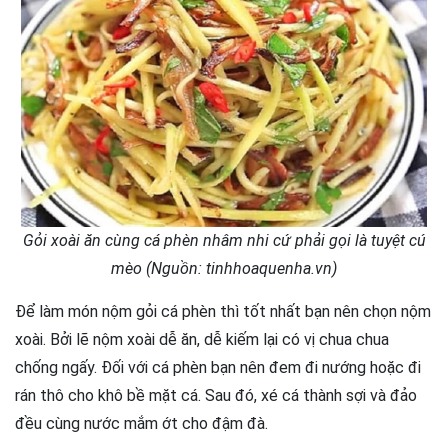
Gỏi xoài ăn cùng cá phèn nhâm nhi cứ phải gọi là tuyệt cú
mèo (Nguồn: tinhhoaquenha.vn)
Để làm món nộm gỏi cá phèn thì tốt nhất bạn nên chọn nộm
xoài. Bởi lẽ nộm xoài dễ ăn, dễ kiếm lại có vị chua chua
chống ngấy. Đối với cá phèn bạn nên đem đi nướng hoặc đi
rán thô cho khô bề mặt cá. Sau đó, xé cá thành sợi và đảo
đều cùng nước mắm ớt cho đậm đà.