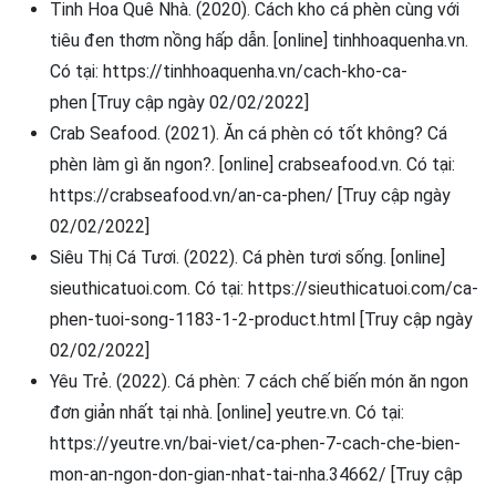
Tinh Hoa Quê Nhà. (2020). Cách kho cá phèn cùng với
tiêu đen thơm nồng hấp dẫn. [online] tinhhoaquenha.vn.
Có tại: https://tinhhoaquenha.vn/cach-kho-ca-
phen [Truy cập ngày 02/02/2022]
Crab Seafood. (2021). Ăn cá phèn có tốt không? Cá
phèn làm gì ăn ngon?. [online] crabseafood.vn. Có tại:
https://crabseafood.vn/an-ca-phen/ [Truy cập ngày
02/02/2022]
Siêu Thị Cá Tươi. (2022). Cá phèn tươi sống. [online]
sieuthicatuoi.com. Có tại: https://sieuthicatuoi.com/ca-
phen-tuoi-song-1183-1-2-product.html [Truy cập ngày
02/02/2022]
Yêu Trẻ. (2022). Cá phèn: 7 cách chế biến món ăn ngon
đơn giản nhất tại nhà. [online] yeutre.vn. Có tại:
https://yeutre.vn/bai-viet/ca-phen-7-cach-che-bien-
mon-an-ngon-don-gian-nhat-tai-nha.34662/ [Truy cập