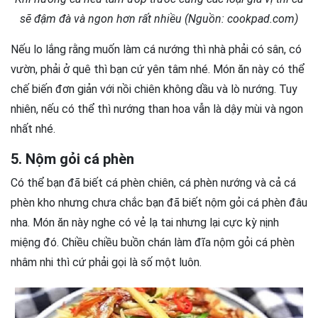
sẽ đậm đà và ngon hơn rất nhiều (Nguồn: cookpad.com)
Nếu lo lắng rằng muốn làm cá nướng thì nhà phải có sân, có
vườn, phải ở quê thì bạn cứ yên tâm nhé. Món ăn này có thể
chế biến đơn giản với nồi chiên không dầu và lò nướng. Tuy
nhiên, nếu có thể thì nướng than hoa vẫn là dậy mùi và ngon
nhất nhé.
5. Nộm gỏi cá phèn
Có thể bạn đã biết cá phèn chiên, cá phèn nướng và cả cá
phèn kho nhưng chưa chắc bạn đã biết nộm gỏi cá phèn đâu
nha. Món ăn này nghe có vẻ lạ tai nhưng lại cực kỳ nịnh
miệng đó. Chiều chiều buồn chán làm đĩa nộm gỏi cá phèn
nhâm nhi thì cứ phải gọi là số một luôn.