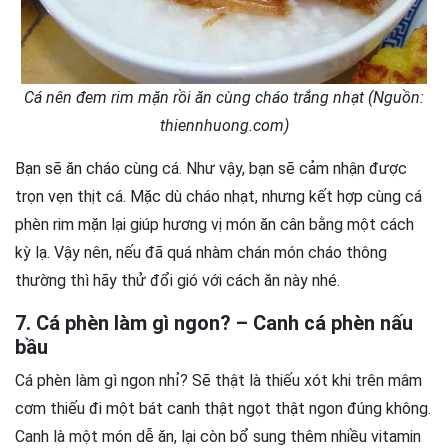
Cá nên đem rim mặn rồi ăn cùng cháo trắng nhạt (Nguồn:
thiennhuong.com)
Bạn sẽ ăn cháo cùng cá. Như vậy, bạn sẽ cảm nhận được
trọn vẹn thịt cá. Mặc dù cháo nhạt, nhưng kết hợp cùng cá
phèn rim mặn lại giúp hương vị món ăn cân bằng một cách
kỳ lạ. Vậy nên, nếu đã quá nhàm chán món cháo thông
thường thì hãy thử đổi gió với cách ăn này nhé.
7. Cá phèn làm gì ngon? – Canh cá phèn nấu
bầu
Cá phèn làm gì ngon nhỉ? Sẽ thật là thiếu xót khi trên mâm
cơm thiếu đi một bát canh thật ngọt thật ngon đúng không.
Canh là một món dễ ăn, lại còn bổ sung thêm nhiều vitamin