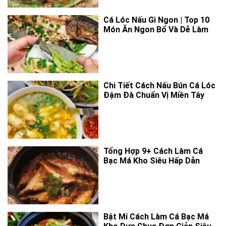
Cá Lóc Nấu Gì Ngon | Top 10
Món Ăn Ngon Bổ Và Dễ Làm
Chi Tiết Cách Nấu Bún Cá Lóc
Đậm Đà Chuẩn Vị Miền Tây
Tổng Hợp 9+ Cách Làm Cá
Bạc Má Kho Siêu Hấp Dẫn
Bật Mí Cách Làm Cá Bạc Má