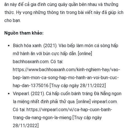
ăn này để cả gia đình cùng quây quần bên nhau và thưởng
thức. Hy vọng những thông tin trong bài viết này đã giúp ích
cho bạn.
Nguồn tham khảo:
Bách hóa xanh. (2021). Vào bếp làm món cá sòng hấp
mỡ hành ăn với bún cực hấp dẫn. [online]
bachhoaxanh.com. Có tại:
https://www.bachhoaxanh.com/kinh-nghiem-hay/vao-
bep-lam-mon-ca-song-hap-mo-hanh-an-voi-bun-cuc-
hap-dan-1375016 [Truy cập ngày 28/11/2022]
Vinpearl. (2021). Cá hấp cuốn bánh tráng Đà Nẵng ngon
lạ miệng nhất định phải thử qua. [online] vinpearl.com.
Có tại: https://vinpearl.com/vi/ca-hap-cuon-banh-
trang-da-nang-ngon-la-mieng [Truy cập ngày
28/11/2022]