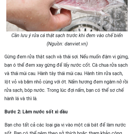
Cần lưu ý rửa cá thật sạch trước khi đem vào chế biến
(Nguồn: danviet.vn)
Gừng đem rửa thật sạch và thái sợi. Nếu muốn đậm vị gừng,
bạn ó thể đem xay gừng để lấy nước cốt. Cà chua rửa sạch
và thái múi cau. Hành tây thái múi cau. Hành tím rửa sạch,
lột vỏ và băm nhỏ cùng với ớt. Nấm hương đem ngâm nở rồi
rửa sạch, bóp nước. Trong lúc đợi nấm, bạn có thể sơ chế
hành lá và thì là.
Bước 2: Làm nước sốt xì dầu
Bạn cho tất cả các loại gia vị vào một cái bát để làm nước
sốt. Bạn có thể nêm theo sở thích hoặc tham khảo công