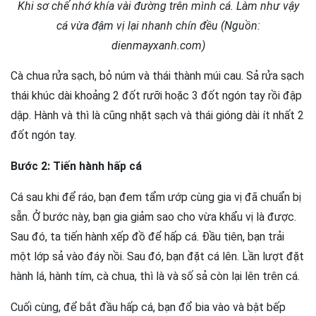
Khi sơ chế nhớ khía vài đường trên mình cá. Làm như vậy
cá vừa đậm vị lại nhanh chín đều (Nguồn:
dienmayxanh.com)
Cà chua rửa sạch, bỏ núm và thái thành múi cau. Sả rửa sạch
thái khúc dài khoảng 2 đốt rưỡi hoặc 3 đốt ngón tay rồi đập
dập. Hành và thì là cũng nhặt sạch và thái gióng dài ít nhất 2
đốt ngón tay.
Bước 2: Tiến hành hấp cá
Cá sau khi để ráo, bạn đem tẩm ướp cùng gia vị đã chuẩn bị
sẵn. Ở bước này, bạn gia giảm sao cho vừa khẩu vị là được.
Sau đó, ta tiến hành xếp đồ để hấp cá. Đầu tiên, bạn trải
một lớp sả vào đáy nồi. Sau đó, bạn đặt cá lên. Lần lượt đặt
hành lá, hành tím, cà chua, thì là và số sả còn lại lên trên cá.
Cuối cùng, để bắt đầu hấp cá, bạn đổ bia vào và bật bếp