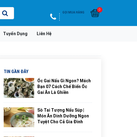
0
GỌI MUA HÀNG
Tuyển Dụng
Liên Hệ
TIN GẦN ĐÂY
Ốc Gai Nấu Gì Ngon? Mách
Bạn 07 Cách Chế Biến Ốc
Gai Ăn Là Ghiền
Sò Tai Tượng Nấu Súp |
Món Ăn Dinh Dưỡng Ngon
Tuyệt Cho Cả Gia Đình