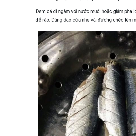
Đem cá đi ngâm với nước muối hoặc giấm pha loã
để ráo. Dùng dao cứa nhẹ vài đường chéo lên mì