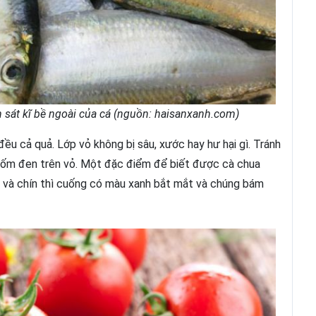
n sát kĩ bề ngoài của cá (nguồn: haisanxanh.com)
ều cả quả. Lớp vỏ không bị sâu, xước hay hư hại gì. Tránh
đốm đen trên vỏ. Một đặc điểm để biết được cà chua
i và chín thì cuống có màu xanh bắt mắt và chúng bám