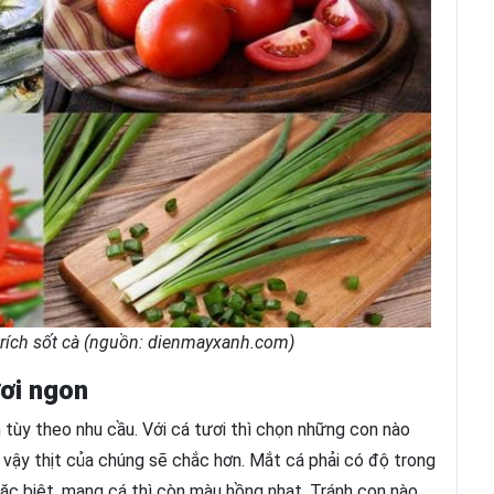
trích sốt cà (nguồn: dienmayxanh.com)
ơi ngon
tùy theo nhu cầu. Với cá tươi thì chọn những con nào
ư vậy thịt của chúng sẽ chắc hơn. Mắt cá phải có độ trong
Đặc biệt, mang cá thì còn màu hồng nhạt. Tránh con nào