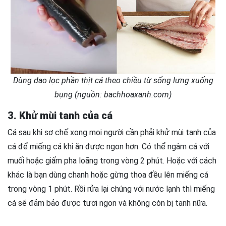
Dùng dao lọc phần thịt cá theo chiều từ sống lưng xuống
bụng (nguồn: bachhoaxanh.com)
3. Khử mùi tanh của cá
Cá sau khi sơ chế xong mọi người cần phải khử mùi tanh của
cá để miếng cá khi ăn được ngon hơn. Có thể ngâm cá với
muối hoặc giấm pha loãng trong vòng 2 phút. Hoặc với cách
khác là bạn dùng chanh hoặc gừng thoa đều lên miếng cá
trong vòng 1 phút. Rồi rửa lại chúng với nước lạnh thì miếng
cá sẽ đảm bảo được tươi ngon và không còn bị tanh nữa.