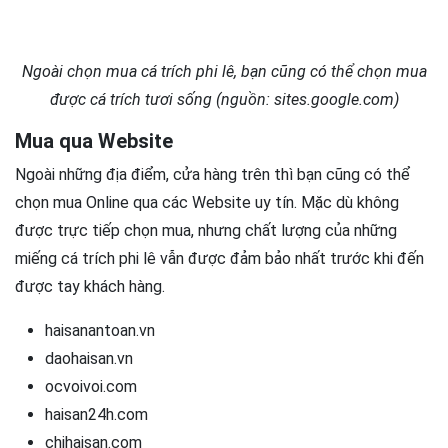
Ngoài chọn mua cá trích phi lê, bạn cũng có thể chọn mua
được cá trích tươi sống (nguồn: sites.google.com)
Mua qua Website
Ngoài những địa điểm, cửa hàng trên thì bạn cũng có thể
chọn mua Online qua các Website uy tín. Mặc dù không
được trực tiếp chọn mua, nhưng chất lượng của những
miếng cá trích phi lê vẫn được đảm bảo nhất trước khi đến
được tay khách hàng.
haisanantoan.vn
daohaisan.vn
ocvoivoi.com
haisan24h.com
chihaisan.com