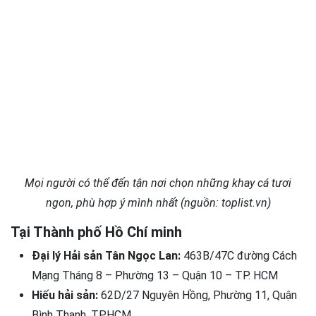
Mọi người có thể đến tận nơi chọn những khay cá tươi
ngon, phù hợp ý mình nhất (nguồn: toplist.vn)
Tại Thành phố Hồ Chí minh
Đại lý Hải sản Tân Ngọc Lan:
463B/47C đường Cách
Mạng Tháng 8 – Phường 13 – Quận 10 – TP. HCM
Hiếu hải sản:
62D/27 Nguyên Hồng, Phường 11, Quận
Bình Thạnh, TP.HCM