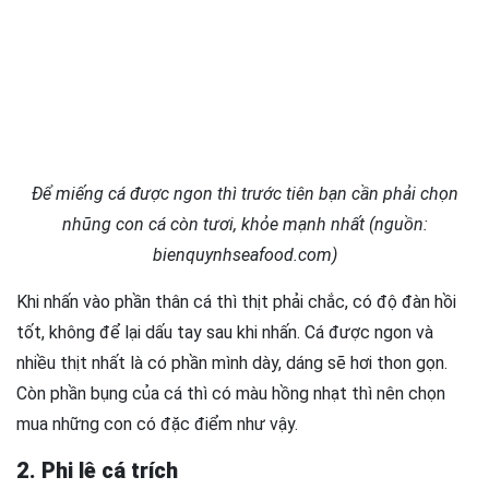
Để miếng cá được ngon thì trước tiên bạn cần phải chọn
nhũng con cá còn tươi, khỏe mạnh nhất (nguồn:
bienquynhseafood.com)
Khi nhấn vào phần thân cá thì thịt phải chắc, có độ đàn hồi
tốt, không để lại dấu tay sau khi nhấn. Cá được ngon và
nhiều thịt nhất là có phần mình dày, dáng sẽ hơi thon gọn.
Còn phần bụng của cá thì có màu hồng nhạt thì nên chọn
mua những con có đặc điểm như vậy.
2. Phi lê cá trích