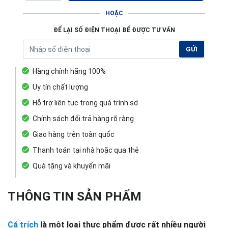
HOẶC
ĐỂ LẠI SỐ ĐIỆN THOẠI ĐỂ ĐƯỢC TƯ VẤN
GỬI
Hàng chính hãng 100%
Uy tín chất lượng
Hỗ trợ liên tục trong quá trình sd
Chính sách đổi trả hàng rõ ràng
Giao hàng trên toàn quốc
Thanh toán tại nhà hoặc qua thẻ
Quà tặng và khuyến mãi
THÔNG TIN SẢN PHẨM
Cá trích
là một loại thực phẩm được rất nhiều người