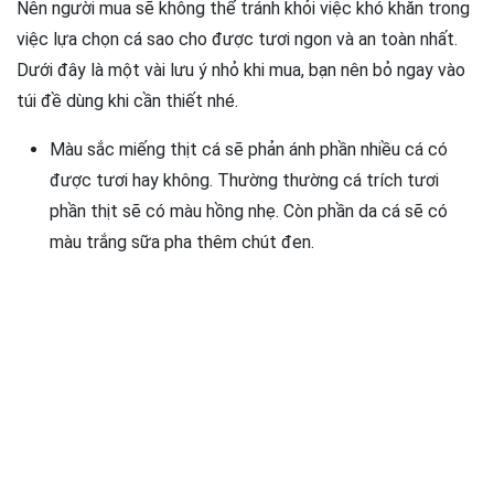
Nên người mua sẽ không thể tránh khỏi việc khó khăn trong
việc lựa chọn cá sao cho được tươi ngon và an toàn nhất.
Dưới đây là một vài lưu ý nhỏ khi mua, bạn nên bỏ ngay vào
túi đề dùng khi cần thiết nhé.
Màu sắc miếng thịt cá sẽ phản ánh phần nhiều cá có
được tươi hay không. Thường thường cá trích tươi
phần thịt sẽ có màu hồng nhẹ. Còn phần da cá sẽ có
màu trắng sữa pha thêm chút đen.