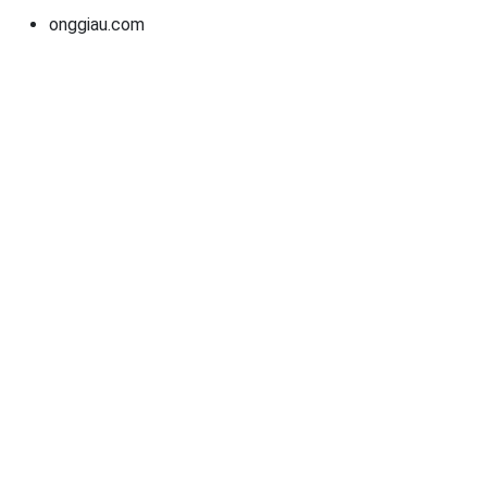
onggiau.com