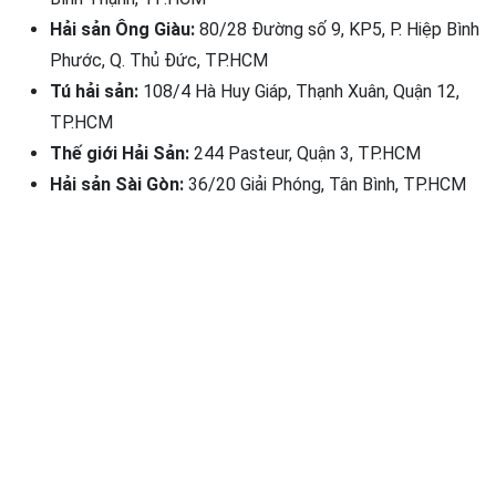
Hải sản Ông Giàu:
80/28 Đường số 9, KP5, P. Hiệp Bình
Phước, Q. Thủ Đức, TP.HCM
Tú hải sản:
108/4 Hà Huy Giáp, Thạnh Xuân, Quận 12,
TP.HCM
Thế giới Hải Sản:
244 Pasteur, Quận 3, TP.HCM
Hải sản Sài Gòn:
36/20 Giải Phóng, Tân Bình, TP.HCM