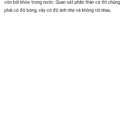
còn bởi khỏe trong nước. Quan sát phần thân cá thì chúng
phải có độ bóng, vảy có độ ánh nhẹ và không rời nhau.