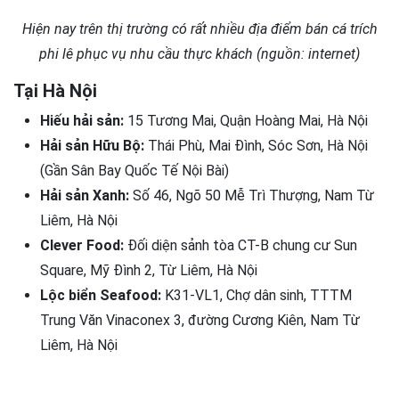
Hiện nay trên thị trường có rất nhiều địa điểm bán cá trích
phi lê phục vụ nhu cầu thực khách (nguồn: internet)
Tại Hà Nội
Hiếu hải sản:
15 Tương Mai, Quận Hoàng Mai, Hà Nội
Hải sản Hữu Bộ:
Thái Phù, Mai Đình, Sóc Sơn, Hà Nội
(Gần Sân Bay Quốc Tế Nội Bài)
Hải sản Xanh:
Số 46, Ngõ 50 Mễ Trì Thượng, Nam Từ
Liêm, Hà Nội
Clever Food:
Đối diện sảnh tòa CT-B chung cư Sun
Square, Mỹ Đình 2, Từ Liêm, Hà Nội
Lộc biển Seafood:
K31-VL1, Chợ dân sinh, TTTM
Trung Văn Vinaconex 3, đường Cương Kiên, Nam Từ
Liêm, Hà Nội