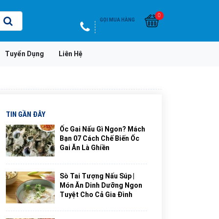
0
GỌI MUA HÀNG
Tuyển Dụng
Liên Hệ
TIN GẦN ĐÂY
Ốc Gai Nấu Gì Ngon? Mách
Bạn 07 Cách Chế Biến Ốc
Gai Ăn Là Ghiền
Sò Tai Tượng Nấu Súp |
Món Ăn Dinh Dưỡng Ngon
Tuyệt Cho Cả Gia Đình