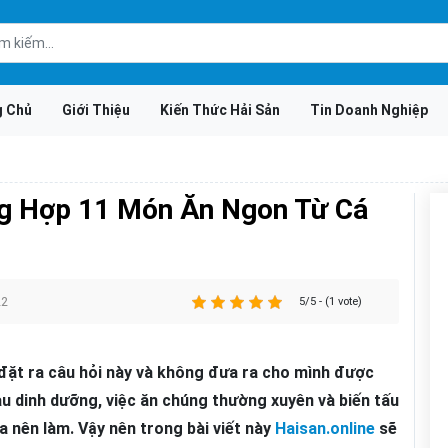
g Chủ
Giới Thiệu
Kiến Thức Hải Sản
Tin Doanh Nghiệp
ng Hợp 11 Món Ăn Ngon Từ Cá
22
5/5 - (1 vote)
 đặt ra câu hỏi này và không đưa ra cho mình được
àu dinh dưỡng, việc ăn chúng thường xuyên và biến tấu
 nên làm. Vậy nên trong bài viết này
Haisan.online
sẽ