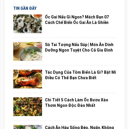
TIN GẦN ĐÂY
Ốc Gai Nấu Gì Ngon? Mách Bạn 07
Cách Chế Biến Ốc Gai Ăn Là Ghiền
Sò Tai Tượng Nấu Súp | Món Ăn Dinh
Dưỡng Ngon Tuyệt Cho Cả Gia Đình
Tác Dụng Của Tôm Biển Là Gì? Bật Mí
Điều Có Thể Bạn Chưa Biết
Chi Tiết 5 Cách Làm Ốc Bươu Xào
Thơm Ngon Độc Đáo Nhất
Cách Ăn Hàu Sống Béo, Ngậy, Không