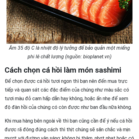
Âm 35 độ C là nhiệt độ lý tưởng để bảo quản một miếng
phi lê chất lượng (nguồn: bioplanet.vn)
Cách chọn cá hồi làm món sashimi
Để chọn được cá hồi tươi ngon thì bạn nên đến mua trực
tiếp và quan sát các đặc điểm của chúng như màu sắc có
tươi màu đỏ cam hấp dẫn hay không, hoặc ấn nhẹ để xem
độ đàn hồi của chúng có còn được như ban đầu nữa không.
Khi mua hàng bên ngoài về thì bạn cũng cần để ý nếu cá hồi
được rã đông đúng cách thì thịt chúng sẽ săn chắc và mịn
mượt với đường vân sáng; không bị thâm, nhợt nhạt hoặc có