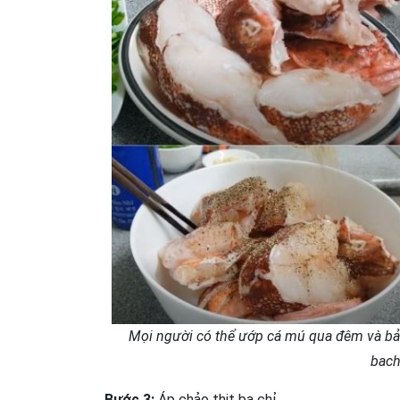
Mọi người có thể ướp cá mú qua đêm và bả
bac
Bước 3:
Áp chảo thịt ba chỉ