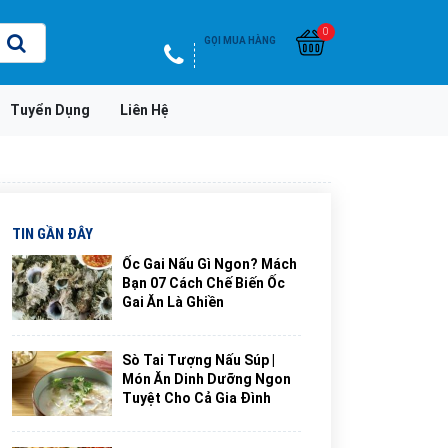
0
GỌI MUA HÀNG
Tuyển Dụng
Liên Hệ
TIN GẦN ĐÂY
Ốc Gai Nấu Gì Ngon? Mách
Bạn 07 Cách Chế Biến Ốc
Gai Ăn Là Ghiền
Sò Tai Tượng Nấu Súp |
Món Ăn Dinh Dưỡng Ngon
Tuyệt Cho Cả Gia Đình