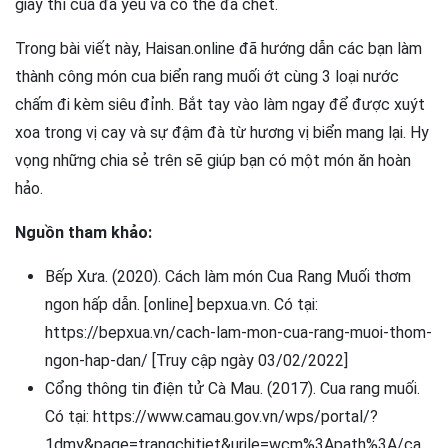
giãy thì cua đã yếu và có thể đã chết.
Trong bài viết này, Haisan.online đã hướng dẫn các bạn làm
thành công món cua biển rang muối ớt cùng 3 loại nước
chấm đi kèm siêu đỉnh. Bắt tay vào làm ngay để được xuýt
xoa trong vị cay và sự đậm đà từ hương vị biển mang lại. Hy
vọng những chia sẻ trên sẽ giúp bạn có một món ăn hoàn
hảo.
Nguồn tham khảo:
Bếp Xưa. (2020). Cách làm món Cua Rang Muối thơm
ngon hấp dẫn. [online] bepxua.vn. Có tại:
https://bepxua.vn/cach-lam-mon-cua-rang-muoi-thom-
ngon-hap-dan/ [Truy cập ngày 03/02/2022]
Cổng thông tin điện tử Cà Mau. (2017). Cua rang muối.
Có tại: https://www.camau.gov.vn/wps/portal/?
1dmy&page=trangchitiet&urile=wcm%3Apath%3A/ca