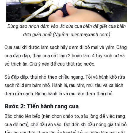
Dùng dao nhọn đâm vào ức của cua biển để giết cua biển
đơn giản nhất (Nguồn: dienmayxanh.com)
Cua sau khi được làm sạch hãy đem đi bỏ mai và yếm. Càng
cua đập dập, thân cua cắt làm 2 hoặc làm 4 tùy kích cỡ và
sở thích ăn. Chú ý nên để cua thật ráo nước.
Sả đập dập, thái nhỏ theo chiều ngang. Tỏi và hành khô rửa
sạch rồi đem băm nhỏ. Hành lá, rau răm, mùi tàu và xà lách
đem rửa sạch. Riêng hành lá và rau răm đem thái nhỏ.
Bước 2: Tiến hành rang cua
Bắc chảo lên bếp (nên chọn chảo to, sâu lòng để việc rang
cua dễ hơn), chế dầu ăn vào. Đợi đến khi dầu nóng già thì bỏ
tỏi vào phi thật thơm lên rồi loại bỏ tỏi ra. Việc làm này cốt