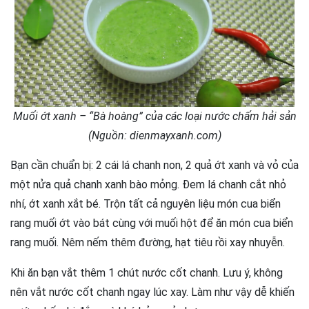
Muối ớt xanh – “Bà hoàng” của các loại nước chấm hải sản
(Nguồn: dienmayxanh.com)
Bạn cần chuẩn bị: 2 cái lá chanh non, 2 quả ớt xanh và vỏ của
một nửa quả chanh xanh bào mỏng. Đem lá chanh cắt nhỏ
nhí, ớt xanh xắt bé. Trộn tất cả nguyên liệu món cua biển
rang muối ớt vào bát cùng với muối hột để ăn món cua biển
rang muối. Nêm nếm thêm đường, hạt tiêu rồi xay nhuyễn.
Khi ăn bạn vắt thêm 1 chút nước cốt chanh. Lưu ý, không
nên vắt nước cốt chanh ngay lúc xay. Làm như vậy dễ khiến