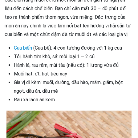
liệu đến cách chế biến. Bạn chỉ cần mất 30 – 40 phút để
tạo ra thành phẩm thơm ngon, vừa miệng. Đặc trưng của
món ăn này chính là việc làm nổi bật lên hương vị hải sản từ
cua biển và một chút đậm đà từ muối ớt và các loại gia vị.
Cua biển
(Cua bể): 4 con tương đương với 1 kg cua
Tỏi, hành tím khô, sả: mỗi loại 1 – 2 củ
Hành lá, rau răm, mùi tàu (nếu có): 1 lượng vừa đủ
Muối hạt, ớt, hạt tiêu xay
Gia vị đi kèm: muối, đường, dầu hào, mắm, giấm, bột
ngọt, dầu ăn, dầu mè
Rau xà lách ăn kèm