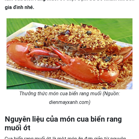
gia đình nhé.
Thưởng thức món cua biển rang muối (Nguồn:
dienmayxanh.com)
Nguyên liệu của món cua biển rang
muối ớt
Cua biển rang muối ớt là một món ăn đơn giản từ nguyên