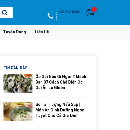
0
GỌI MUA HÀNG
Tuyển Dụng
Liên Hệ
TIN GẦN ĐÂY
Ốc Gai Nấu Gì Ngon? Mách
Bạn 07 Cách Chế Biến Ốc
Gai Ăn Là Ghiền
Sò Tai Tượng Nấu Súp |
Món Ăn Dinh Dưỡng Ngon
Tuyệt Cho Cả Gia Đình