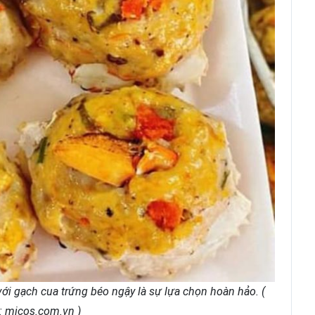
ới gạch cua trứng béo ngậy là sự lựa chọn hoàn hảo. (
 micos.com.vn )