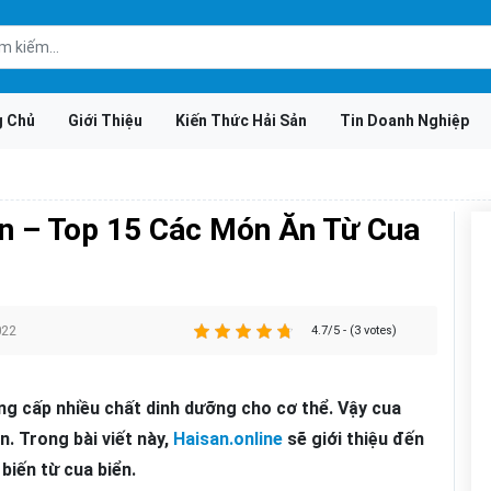
g Chủ
Giới Thiệu
Kiến Thức Hải Sản
Tin Doanh Nghiệp
n – Top 15 Các Món Ăn Từ Cua
022
4.7/5 - (3 votes)
ng cấp nhiều chất dinh dưỡng cho cơ thể. Vậy cua
. Trong bài viết này,
Haisan.online
sẽ giới thiệu đến
iến từ cua biển.