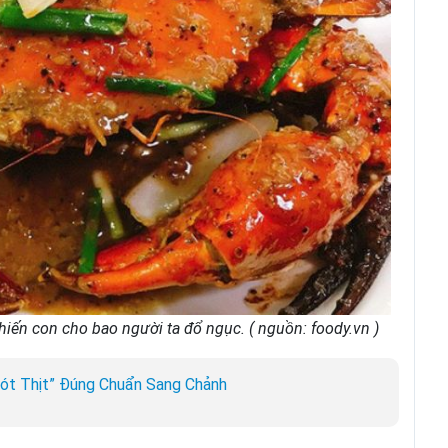
iến con cho bao người ta đổ ngục. ( nguồn: foody.vn )
Sót Thịt” Đúng Chuẩn Sang Chảnh