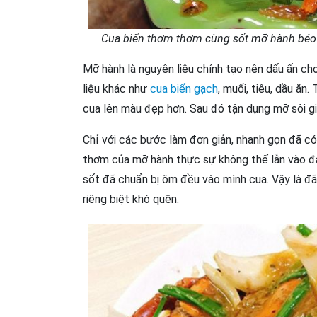
Cua biển thơm thơm cùng sốt mỡ hành béo ng
Mỡ hành là nguyên liệu chính tạo nên dấu ấn ch
liệu khác như
cua biển gạch
, muối, tiêu, dầu ăn
cua lên màu đẹp hơn. Sau đó tận dụng mỡ sôi già
Chỉ với các bước làm đơn giản, nhanh gọn đã c
thơm của mỡ hành thực sự không thể lẫn vào đâ
sốt đã chuẩn bị ôm đều vào mình cua. Vậy là đ
riêng biệt khó quên.