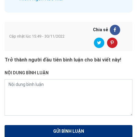
Chia sẻ
Cập nhật lúc 15:49 - 30/11/2022
Trở thành người đầu tiên bình luận cho bài viết này!
NỘI DUNG BÌNH LUẬN