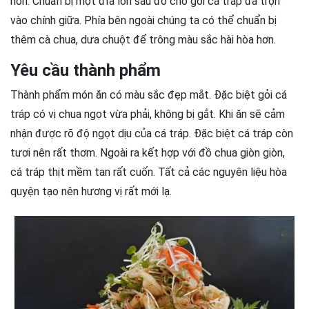
hơn. Chuẩn bị một đĩa lớn sau đó cho gỏi cá tráp đã trộn
vào chính giữa. Phía bên ngoài chúng ta có thể chuẩn bị
thêm cà chua, dưa chuột để trông màu sắc hài hòa hơn.
Yêu cầu thành phẩm
Thành phẩm món ăn có màu sắc đẹp mắt. Đặc biệt gỏi cá
tráp có vị chua ngọt vừa phải, không bị gắt. Khi ăn sẽ cảm
nhận được rõ độ ngọt dịu của cá tráp. Đặc biệt cá tráp còn
tươi nên rất thơm. Ngoài ra kết hợp với đồ chua giòn giòn,
cá tráp thịt mềm tan rất cuốn. Tất cả các nguyên liệu hòa
quyện tạo nên hương vị rất mới lạ.