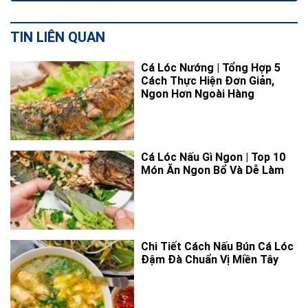
TIN LIÊN QUAN
Cá Lóc Nướng | Tổng Hợp 5
Cách Thực Hiện Đơn Giản,
Ngon Hơn Ngoài Hàng
Cá Lóc Nấu Gì Ngon | Top 10
Món Ăn Ngon Bổ Và Dễ Làm
Chi Tiết Cách Nấu Bún Cá Lóc
Đậm Đà Chuẩn Vị Miền Tây