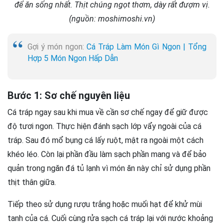
để ăn sống nhất. Thịt chúng ngọt thơm, dày rất đượm vị.
(nguồn: moshimoshi.vn)
Gợi ý món ngon:
Cá Tráp Làm Món Gì Ngon | Tổng
Hợp 5 Món Ngon Hấp Dẫn
Bước 1: Sơ chế nguyên liệu
Cá tráp ngay sau khi mua về cần sơ chế ngay để giữ được
độ tươi ngon. Thực hiện đánh sạch lớp vẩy ngoài của cá
tráp. Sau đó mổ bụng cá lấy ruột, mật ra ngoài một cách
khéo léo. Còn lại phần đầu làm sạch phần mang và để bảo
quản trong ngăn đá tủ lạnh vì món ăn này chỉ sử dụng phần
thịt thân giữa.
Tiếp theo sử dụng rượu trắng hoặc muối hạt để khử mùi
tanh của cá. Cuối cùng rửa sạch cá tráp lại với nước khoảng