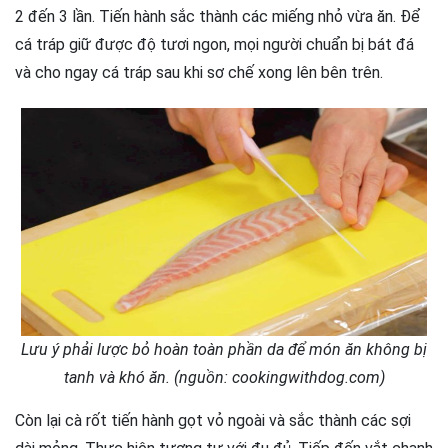
2 đến 3 lần. Tiến hành sắc thành các miếng nhỏ vừa ăn. Để
cá tráp giữ được độ tươi ngon, mọi người chuẩn bị bát đá
và cho ngay cá tráp sau khi sơ chế xong lên bên trên.
Lưu ý phải lược bỏ hoàn toàn phần da để món ăn không bị
tanh và khó ăn. (nguồn: cookingwithdog.com)
Còn lại cà rốt tiến hành gọt vỏ ngoài và sắc thành các sợi