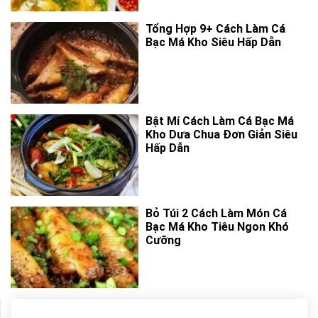
Tổng Hợp 9+ Cách Làm Cá
Bạc Má Kho Siêu Hấp Dẫn
Bật Mí Cách Làm Cá Bạc Má
Kho Dưa Chua Đơn Giản Siêu
Hấp Dẫn
Bỏ Túi 2 Cách Làm Món Cá
Bạc Má Kho Tiêu Ngon Khó
Cưỡng