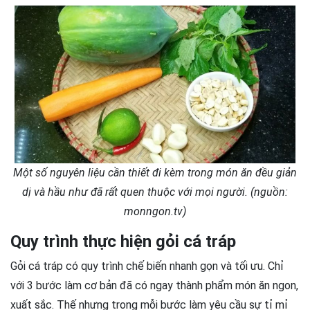
Một số nguyên liệu cần thiết đi kèm trong món ăn đều giản
dị và hầu như đã rất quen thuộc với mọi người. (nguồn:
monngon.tv)
Quy trình thực hiện gỏi cá tráp
Gỏi cá tráp có quy trình chế biến nhanh gọn và tối ưu. Chỉ
với 3 bước làm cơ bản đã có ngay thành phẩm món ăn ngon,
xuất sắc. Thế nhưng trong mỗi bước làm yêu cầu sự tỉ mỉ