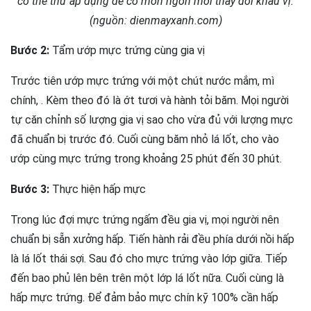
có thể thử áp dụng để có món ngon mới thay đổi khẩu vị.
(nguồn: dienmayxanh.com)
Bước 2:
Tẩm ướp mực trứng cùng gia vị
Trước tiên ướp mực trứng với một chút nước mắm, mì
chính, . Kèm theo đó là ớt tươi và hành tỏi băm. Mọi người
tự căn chỉnh số lượng gia vị sao cho vừa đủ với lượng mực
đã chuẩn bị trước đó. Cuối cùng băm nhỏ lá lốt, cho vào
ướp cùng mực trứng trong khoảng 25 phút đến 30 phút.
Bước 3:
Thực hiện hấp mực
Trong lúc đợi mực trứng ngấm đều gia vị, mọi người nên
chuẩn bị sẵn xưởng hấp. Tiến hành rải đều phía dưới nồi hấp
là lá lốt thái sợi. Sau đó cho mực trứng vào lớp giữa. Tiếp
đến bao phủ lên bên trên một lớp lá lốt nữa. Cuối cùng là
hấp mực trứng. Để đảm bảo mực chín kỹ 100% cần hấp