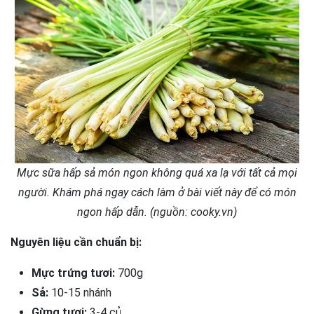
Mực sữa hấp sả món ngon không quá xa lạ với tất cả mọi
người. Khám phá ngay cách làm ở bài viết này để có món
ngon hấp dẫn. (nguồn: cooky.vn)
Nguyên liệu cần chuẩn bị:
Mực trứng tươi:
700g
Sả:
10-15 nhánh
Gừng tươi:
3-4 củ