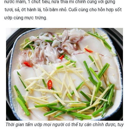
nước mắm, 1 chút tiêu, nửa thìa mì chính cùng với gừng
tươi, sả, ớt hành lá, tỏi băm nhỏ. Cuối cùng cho hỗn hợp sốt
ướp cùng mực trứng.
Thời gian tẩm ướp mọi người có thể tự cân chỉnh được, tuy