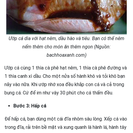
Ướp cá dìa với hạt nêm, dầu hào và tiêu. Bạn có thể nêm
nếm thêm cho món ăn thêm ngon (Nguồn:
bachhoaxanh.com)
Ướp cá cùng 1 thìa cà phê hạt nêm, 1 thìa cà phê đường và
1 thìa canh xì dầu. Cho một nửa số hành khô và tỏi khô bạn
nãy vào nữa. Khi ướp nhớ xoa đều khắp con cá và cả trong
bụng cá. Cứ để im như vậy 30 phút cho cá thấm đều.
Bước 3: Hấp cá
Để hấp cá, bạn dùng một cái đĩa nhôm sâu lòng. Xếp cá vào
trong đĩa, rải trên bề mặt và xung quanh là hành lá, hành tây