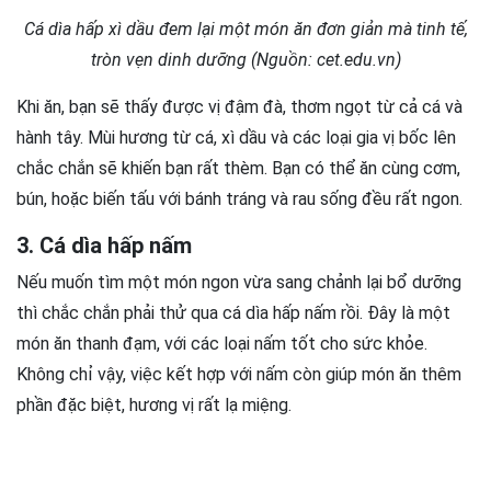
Cá dìa hấp xì dầu đem lại một món ăn đơn giản mà tinh tế,
tròn vẹn dinh dưỡng (Nguồn: cet.edu.vn)
Khi ăn, bạn sẽ thấy được vị đậm đà, thơm ngọt từ cả cá và
hành tây. Mùi hương từ cá, xì dầu và các loại gia vị bốc lên
chắc chắn sẽ khiến bạn rất thèm. Bạn có thể ăn cùng cơm,
bún, hoặc biến tấu với bánh tráng và rau sống đều rất ngon.
3. Cá dìa hấp nấm
Nếu muốn tìm một món ngon vừa sang chảnh lại bổ dưỡng
thì chắc chắn phải thử qua cá dìa hấp nấm rồi. Đây là một
món ăn thanh đạm, với các loại nấm tốt cho sức khỏe.
Không chỉ vậy, việc kết hợp với nấm còn giúp món ăn thêm
phần đặc biệt, hương vị rất lạ miệng.