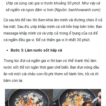
Ướp cá cùng các gia vị trước khoảng 30 phút. Như vậy cá
sẽ ngấm và ngon đậm vị hơn (Nguồn: bachhoaxanh.com)
Cá sau khi để ráo thì đem khía lên mình vài đường chéo ở cả
hai mặt. Sau đó, ướp khắp mình cá với hỗn hợp bên trên. Bạn
massage khắp mình cá và ướp cả trong ổ bụng của cá để
cá ngấm đều gia vị. Để cá thấm gia vị ít nhất 30 phút.
Bước 3: Làm nước sốt hấp cá
Trong lúc đợi cá ngấm gia vị thì bạn có thể tranh thủ làm
nước sốt để rút ngắn thời gian chế biến. Bạn đun nóng dầu
ăn với một cái chảo con rồi phi thơm số hành tím, tỏi và ớt
băm còn lại.