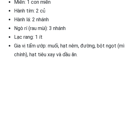
Miến: 1 con miến
Hành tím: 2 củ
Hành lá: 2 nhánh
Ngò rí (rau mùi): 3 nhánh
Lạc rang: 1 ít
Gia vị tẩm ướp: muối, hạt nêm, đường, bột ngọt (mì
chính), hạt tiêu xay và dầu ăn.