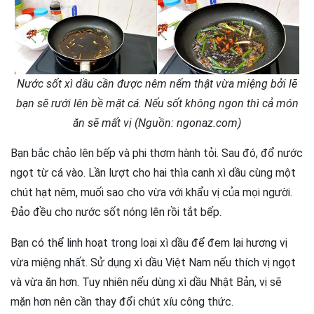
Nước sốt xì dầu cần được nêm nếm thật vừa miệng bởi lẽ
bạn sẽ rưới lên bề mặt cá. Nếu sốt không ngon thì cả món
ăn sẽ mất vị (Nguồn: ngonaz.com)
Bạn bắc chảo lên bếp và phi thơm hành tỏi. Sau đó, đổ nước
ngọt từ cá vào. Lần lượt cho hai thìa canh xì dầu cùng một
chút hạt nêm, muối sao cho vừa với khẩu vị của mọi người.
Đảo đều cho nước sốt nóng lên rồi tắt bếp.
Bạn có thể linh hoạt trong loại xì dầu để đem lại hương vị
vừa miệng nhất. Sử dụng xì dầu Việt Nam nếu thích vị ngọt
và vừa ăn hơn. Tuy nhiên nếu dùng xì dầu Nhật Bản, vị sẽ
mặn hơn nên cần thay đổi chút xíu công thức.