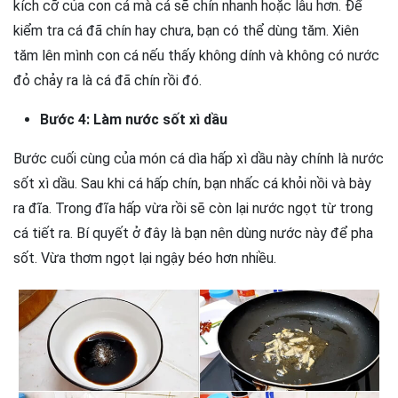
kích cỡ của con cá mà cá sẽ chín nhanh hoặc lâu hơn. Để
kiểm tra cá đã chín hay chưa, bạn có thể dùng tăm. Xiên
tăm lên mình con cá nếu thấy không dính và không có nước
đỏ chảy ra là cá đã chín rồi đó.
Bước 4: Làm nước sốt xì dầu
Bước cuối cùng của món cá dìa hấp xì dầu này chính là nước
sốt xì dầu. Sau khi cá hấp chín, bạn nhấc cá khỏi nồi và bày
ra đĩa. Trong đĩa hấp vừa rồi sẽ còn lại nước ngọt từ trong
cá tiết ra. Bí quyết ở đây là bạn nên dùng nước này để pha
sốt. Vừa thơm ngọt lại ngậy béo hơn nhiều.