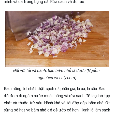
mình và cả trong bụng cá. Rửa sạch và để ráo.
Đối với tỏi và hành, bạn băm nhỏ là được (Nguồn:
nghebep.weebly.com)
Rau mồng tơi nhặt thật sạch cá phần già, lá úa, lá sâu. Sau
đó đem đi ngâm nước muối loãng và rửa sạch để loại bỏ tạp
chất và thuốc trừ sâu. Hành khô và tỏi đập dập, băm nhỏ. Ớt
sừng bỏ hạt và băm nhỏ để dễ ướp cá hơn. Hành lá làm sạch