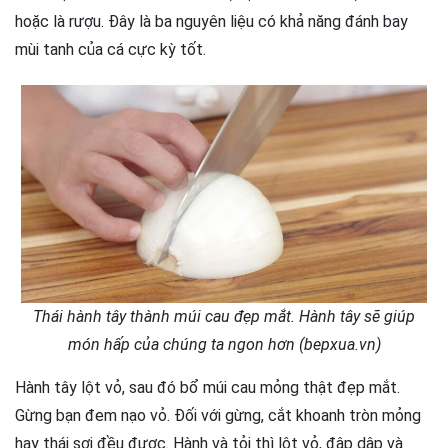
hoặc là rượu. Đây là ba nguyên liệu có khả năng đánh bay
mùi tanh của cá cực kỳ tốt.
Thái hành tây thành múi cau đẹp mắt. Hành tây sẽ giúp
món hấp của chúng ta ngon hơn (bepxua.vn)
Hành tây lột vỏ, sau đó bổ múi cau mỏng thật đẹp mắt.
Gừng bạn đem nạo vỏ. Đối với gừng, cắt khoanh tròn mỏng
hay thái sợi đều được. Hành và tỏi thì lột vỏ, đập dập và