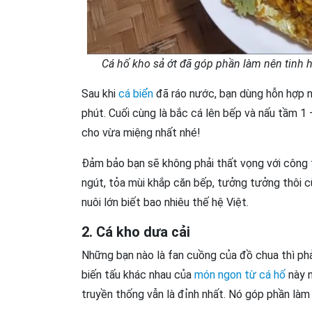
Cá hố kho sả ớt đã góp phần làm nên tinh
Sau khi
cá biển
đã ráo nước, bạn dùng hỗn hợp n
phút. Cuối cùng là bắc cá lên bếp và nấu tầm 1 –
cho vừa miệng nhất nhé!
Đảm bảo bạn sẽ không phải thất vọng với công t
ngút, tỏa mùi khắp căn bếp, tưởng tưởng thôi cũ
nuôi lớn biết bao nhiêu thế hệ Việt.
2. Cá kho dưa cải
Những bạn nào là fan cuồng của đồ chua thì phả
biến tấu khác nhau của
món ngon từ cá hố
này n
truyền thống vẫn là đỉnh nhất. Nó góp phần làm