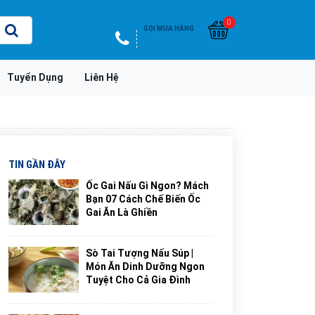
0
GỌI MUA HÀNG
Tuyển Dụng
Liên Hệ
TIN GẦN ĐÂY
Ốc Gai Nấu Gì Ngon? Mách
Bạn 07 Cách Chế Biến Ốc
Gai Ăn Là Ghiền
Sò Tai Tượng Nấu Súp |
Món Ăn Dinh Dưỡng Ngon
Tuyệt Cho Cả Gia Đình