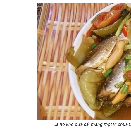
Cá hố kho dưa cải mang một vị chua t