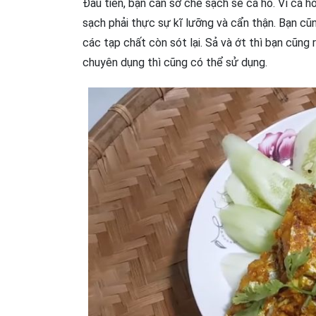
Đầu tiên, bạn cần sơ chế sạch sẽ cá hố. Vì cá h
sạch phải thực sự kĩ lưỡng và cẩn thận. Bạn cũ
các tạp chất còn sót lại. Sả và ớt thì bạn cũng
chuyên dụng thì cũng có thể sử dụng.