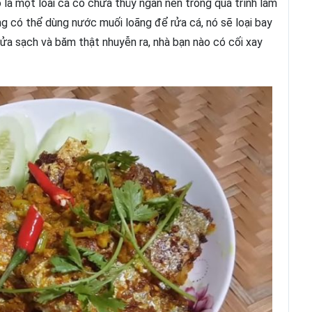
ố là một loài cá có chứa thủy ngân nên trong quá trình làm
ng có thể dùng nước muối loãng để rửa cá, nó sẽ loại bay
 rửa sạch và băm thật nhuyễn ra, nhà bạn nào có cối xay