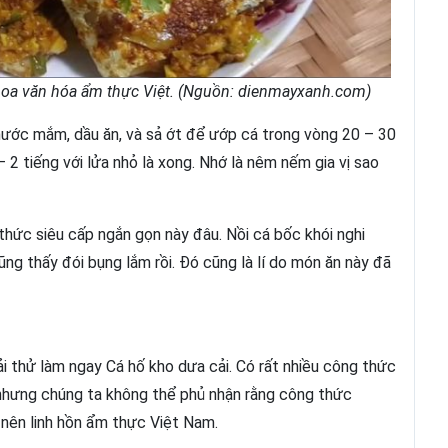
 hoa văn hóa ẩm thực Việt. (Nguồn: dienmayxanh.com)
ước mắm, dầu ăn, và sả ớt để ướp cá trong vòng 20 – 30
 2 tiếng với lửa nhỏ là xong. Nhớ là nêm nếm gia vị sao
hức siêu cấp ngắn gọn này đâu. Nồi cá bốc khói nghi
ng thấy đói bụng lắm rồi. Đó cũng là lí do món ăn này đã
i thử làm ngay Cá hố kho dưa cải. Có rất nhiều công thức
hưng chúng ta không thể phủ nhận rằng công thức
 nên linh hồn ẩm thực Việt Nam.