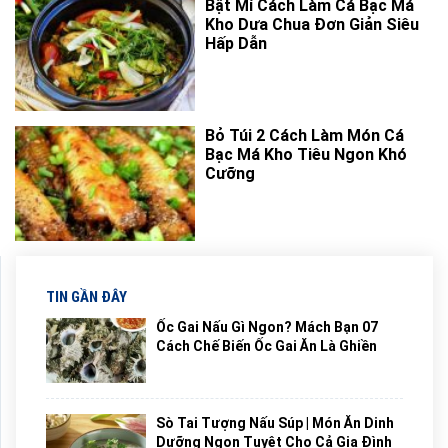
Bật Mí Cách Làm Cá Bạc Má
Kho Dưa Chua Đơn Giản Siêu
Hấp Dẫn
Bỏ Túi 2 Cách Làm Món Cá
Bạc Má Kho Tiêu Ngon Khó
Cưỡng
TIN GẦN ĐÂY
Ốc Gai Nấu Gì Ngon? Mách Bạn 07
Cách Chế Biến Ốc Gai Ăn Là Ghiền
Sò Tai Tượng Nấu Súp | Món Ăn Dinh
Dưỡng Ngon Tuyệt Cho Cả Gia Đình