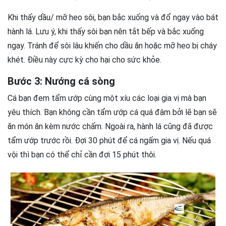
Khi thấy dầu/ mỡ heo sôi, bạn bắc xuống và đổ ngay vào bát
hành lá. Lưu ý, khi thấy sôi bạn nên tắt bếp và bắc xuống
ngay. Tránh để sôi lâu khiến cho dầu ăn hoặc mỡ heo bị cháy
khét. Điều này cực kỳ cho hại cho sức khỏe.
Bước 3: Nướng cá sòng
Cá bạn đem tẩm ướp cùng một xíu các loại gia vị mà bạn
yêu thích. Bạn không cần tẩm ướp cá quá đậm bởi lẽ bạn sẽ
ăn món ăn kèm nước chấm. Ngoài ra, hành lá cũng đã được
tẩm ướp trước rồi. Đợi 30 phút để cá ngấm gia vị. Nếu quá
vội thì bạn có thể chỉ cần đợi 15 phút thôi.