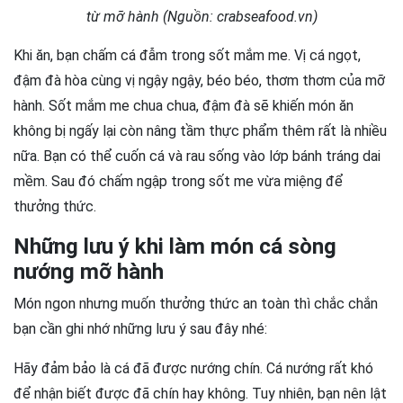
từ mỡ hành (Nguồn: crabseafood.vn)
Khi ăn, bạn chấm cá đẫm trong sốt mắm me. Vị cá ngọt,
đậm đà hòa cùng vị ngậy ngậy, béo béo, thơm thơm của mỡ
hành. Sốt mắm me chua chua, đậm đà sẽ khiến món ăn
không bị ngấy lại còn nâng tầm thực phẩm thêm rất là nhiều
nữa. Bạn có thể cuốn cá và rau sống vào lớp bánh tráng dai
mềm. Sau đó chấm ngập trong sốt me vừa miệng để
thưởng thức.
Những lưu ý khi làm món cá sòng
nướng mỡ hành
Món ngon nhưng muốn thưởng thức an toàn thì chắc chắn
bạn cần ghi nhớ những lưu ý sau đây nhé:
Hãy đảm bảo là cá đã được nướng chín. Cá nướng rất khó
để nhận biết được đã chín hay không. Tuy nhiên, bạn nên lật