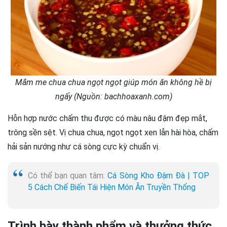
Mắm me chua chua ngọt ngọt giúp món ăn không hề bị
ngấy (Nguồn: bachhoaxanh.com)
Hỗn hợp nước chấm thu được có màu nâu đậm đẹp mắt,
trông sền sệt. Vị chua chua, ngọt ngọt xen lẫn hài hòa, chấm
hải sản nướng như cá sòng cực kỳ chuẩn vị.
Có thể bạn quan tâm:
Cá Sòng Kho Đậm Đà | TOP
5 Cách Chế Biến Tái Hiện Món Ăn Truyền Thống
Trình bày thành phẩm và thưởng thức