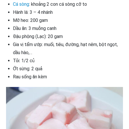
Cá sòng
: khoảng 2 con cá sòng cỡ to
Hành lá: 3 – 4 nhánh
Mỡ heo: 200 gam
Dầu ăn: 3 muỗng canh
Đậu phộng (Lạc): 20 gam
Gia vị tẩm ướp: muối, tiêu, đường, hạt nêm, bột ngọt,
dầu hào,…
Tỏi: 1/2 củ
Ớt sừng: 2 quả
Rau sống ăn kèm