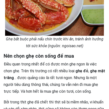
Ghẹ bắt buộc phải nấu chín trước khi ăn, tránh ảnh hưởng
tới sức khỏe (nguồn: ngoisao.net)
Nên chọn ghẹ còn sống để mua
Điều quan trọng nhất để có được món ghẹ ngon là việc
chọn ghẹ. Trên thị trường có rất nhiều loại
ghẹ đỏ
,
ghẹ mặt
trăng
… được quảng cáo là rất tươi ngon. Nhưng là một
người tiêu dùng thông thái, chúng ta vẫn nên đi mua ghẹ
trực tiếp. Và hơn hết là mua ghẹ còn tươi, còn sống.
Bởi trong thịt ghẹ đã chết thì thịt sẽ bị mềm nhão, vi khuẩn
và sán dễ xâm nhập, thịt cũng sẽ không còn thơm ngon nữa.