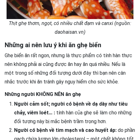
Thịt ghẹ thơm, ngọt, có nhiều chất đạm và canxi (nguồn:
daohaisan.vn)
Những ai nên lưu ý khi ăn ghẹ biển
Ghẹ biển ăn rất ngon, nhưng là thực phẩm có tính hàn thực
nên không phải ai cũng được ăn hay ăn quá nhiều. Nếu là
một trong số những đối tượng dưới đây thì bạn nên cân
nhắc trước khi ăn tránh gây nguy hiểm cho sức khỏe.
Những người KHÔNG NÊN ăn ghẹ
Người cảm sốt; người có bệnh về dạ dày như tiêu
chảy, viêm loét… :
tính hàn của ghẹ sẽ làm cho những
đối tượng này bị mắc bệnh trầm trọng hơn.
Người có bệnh về tim mạch và cao huyết áp:
do phần
gạch chứa lượng lớn cholesterol – một chất không tốt