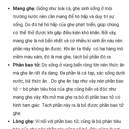
Mang ghẹ:
Giống như loài cá, ghẹ sinh sống ở mội
trường nước nên cần mang để hô hấp và duy trì sự
sống. Do đó hệ hô hấp của ghẹ phát triển, giúp chúng
có thể thở được khi gặp điều kiện khó khăn. Bởi vậy,
mang ghẹ là nơi bẩn nhất và có nhiều kí sinh ẩn náu nên
phần này không ăn được. Khi ăn ta thấy có hai hàng mô
mềm màu xám, đó là mai ghẹ, tách bỏ phần đó ra.
Phần bao tử:
Do sống ở vùng biển rộng lớn nên thức ăn
mà ghẹ ăn rất đa dạng. Đa phần là cá tạp, xác sống dưới
nước, bã thức ăn… Do ghẹ ăn tạp như vậy nên phần bao
tử – bộ phận tiêu hóa của ghẹ cũng bẩn và độc như
mang ghẹ vậy. Khi mở mai ghẹ ra bỏ đi phần bao tử có
hình tam giác. Tách phần này ra là bỏ được phần bao tử
ghẹ.
Lòng ghẹ:
Vì nối với phần bao tử, cũng là bộ phận tiêu