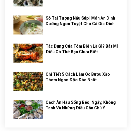
Sò Tai Tượng Nấu Súp | Món Ăn Dinh
Dưỡng Ngon Tuyệt Cho Cả Gia Đình
Tác Dụng Của Tôm Biển Là Gì? Bật Mí
Điều Có Thể Bạn Chưa Biết
Chi Tiết 5 Cách Làm Ốc Bươu Xào
Thơm Ngon Độc Đáo Nhất
Cách Ăn Hàu Sống Béo, Ngậy, Không
Tanh Và Những Điều Cần Chú Ý