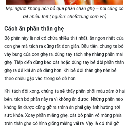
Mọi người không nên bỏ qua phần chân ghẹ – nơi cũng có
rất nhiều thịt ( nguồn: chefdzung.com.vn)
Cách ăn phần thân ghẹ
Bộ phận này là nơi có chứa nhiều thịt nhất, ăn ngon nhất của
con ghẹ mà tách ra cũng rất đơn giản. Đầu tiên, chúng ta bỏ
vảy bụng của con ghẹ ra, dùng tay tách nhẹ nhàng phần mai
ghẹ. Tiếp đến dùng kéo cắt hoặc dùng tay bẻ đôi phần thân
ghẹ ra để khi ăn dễ dàng hơn. Khi bẻ đôi thân ghẹ nên bẻ
theo chiều gập vào trong sẽ dễ hơn.
Khi tách đôi xong, chúng ta sẽ thấy phần phổi màu xám ở hai
bên, tách bỏ phần này ra vì không ăn được. Những phần nào
không ăn được cũng gỡ ra tránh ăn phải gây ảnh hưởng tới
sức khỏe. Xoay phần miếng ghẹ, cắt bỏ phần vỏ mỏng phía
trên thân ghẹ có hình giống miếng vải ra. Vậy là có thể gỡ