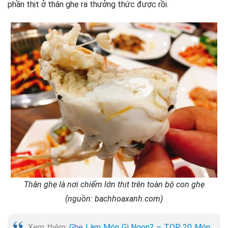
phần thịt ở thân ghẹ ra thưởng thức được rồi.
Thân ghẹ là nơi chiếm lớn thịt trên toàn bộ con ghẹ
(nguồn: bachhoaxanh.com)
Xem thêm:
Ghẹ Làm Món Gì Ngon? – TOP 20 Món