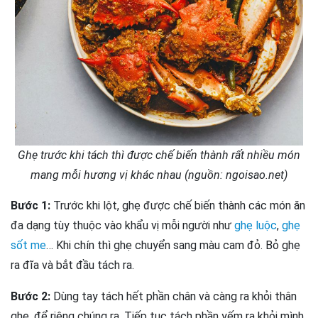
Ghẹ trước khi tách thì được chế biến thành rất nhiều món
mang mỗi hương vị khác nhau (nguồn: ngoisao.net)
Bước 1:
Trước khi lột, ghẹ được chế biến thành các món ăn
đa dạng tùy thuộc vào khẩu vị mỗi người như
ghẹ luộc
,
ghẹ
sốt me
… Khi chín thì ghẹ chuyển sang màu cam đỏ. Bỏ ghẹ
ra đĩa và bắt đầu tách ra.
Bước 2:
Dùng tay tách hết phần chân và càng ra khỏi thân
ghẹ, để riêng chúng ra. Tiếp tục tách phần yếm ra khỏi mình