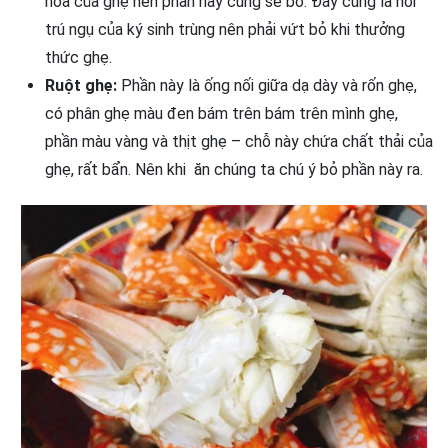
hóa của ghẹ nên phần này cũng sẽ bỏ. Đây cũng là nơi
trú ngụ của ký sinh trùng nên phải vứt bỏ khi thưởng
thức ghẹ.
Ruột ghẹ:
Phần này là ống nối giữa dạ dày và rốn ghẹ,
có phân ghẹ màu đen bám trên bám trên mình ghẹ,
phần màu vàng và thịt ghẹ – chỗ này chứa chất thải của
ghẹ, rất bẩn. Nên khi ăn chúng ta chú ý bỏ phần này ra.