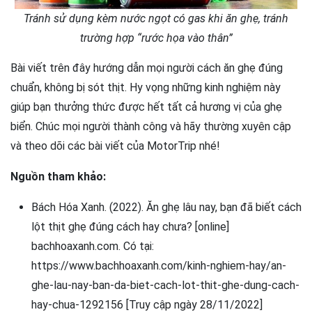
Tránh sử dụng kèm nước ngọt có gas khi ăn ghẹ, tránh
trường hợp “rước họa vào thân”
Bài viết trên đây hướng dẫn mọi người cách ăn ghẹ đúng
chuẩn, không bị sót thịt. Hy vọng những kinh nghiệm này
giúp bạn thưởng thức được hết tất cả hương vị của ghẹ
biển. Chúc mọi người thành công và hãy thường xuyên cập
và theo dõi các bài viết của MotorTrip nhé!
Nguồn tham khảo:
Bách Hóa Xanh. (2022). Ăn ghẹ lâu nay, bạn đã biết cách
lột thịt ghẹ đúng cách hay chưa? [online]
bachhoaxanh.com. Có tại:
https://www.bachhoaxanh.com/kinh-nghiem-hay/an-
ghe-lau-nay-ban-da-biet-cach-lot-thit-ghe-dung-cach-
hay-chua-1292156 [Truy cập ngày 28/11/2022]