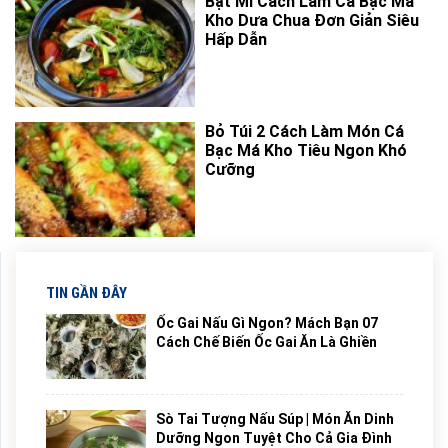
Bật Mí Cách Làm Cá Bạc Má
Kho Dưa Chua Đơn Giản Siêu
Hấp Dẫn
Bỏ Túi 2 Cách Làm Món Cá
Bạc Má Kho Tiêu Ngon Khó
Cưỡng
TIN GẦN ĐÂY
Ốc Gai Nấu Gì Ngon? Mách Bạn 07
Cách Chế Biến Ốc Gai Ăn Là Ghiền
Sò Tai Tượng Nấu Súp | Món Ăn Dinh
Dưỡng Ngon Tuyệt Cho Cả Gia Đình