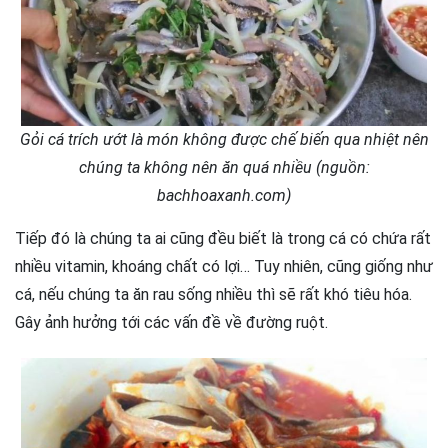
Gỏi cá trích ướt là món không được chế biến qua nhiệt nên
chúng ta không nên ăn quá nhiều (nguồn:
bachhoaxanh.com)
Tiếp đó là chúng ta ai cũng đều biết là trong cá có chứa rất
nhiều vitamin, khoáng chất có lợi… Tuy nhiên, cũng giống như
cá, nếu chúng ta ăn rau sống nhiều thì sẽ rất khó tiêu hóa.
Gây ảnh hưởng tới các vấn đề về đường ruột.