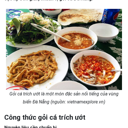
Gỏi cá trích ướt là một món đặc sản nổi tiếng của vùng
biển Đà Nẵng (nguồn: vietnamexplore.vn)
Công thức gỏi cá trích ướt
Nguyên liệu cần chuẩn bị