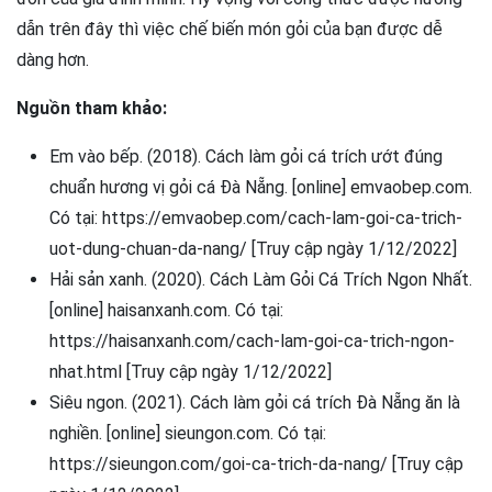
dẫn trên đây thì việc chế biến món gỏi của bạn được dễ
dàng hơn.
Nguồn tham khảo:
Em vào bếp. (2018). Cách làm gỏi cá trích ướt đúng
chuẩn hương vị gỏi cá Đà Nẵng. [online] emvaobep.com.
Có tại: https://emvaobep.com/cach-lam-goi-ca-trich-
uot-dung-chuan-da-nang/ [Truy cập ngày 1/12/2022]
Hải sản xanh. (2020). Cách Làm Gỏi Cá Trích Ngon Nhất.
[online] haisanxanh.com. Có tại:
https://haisanxanh.com/cach-lam-goi-ca-trich-ngon-
nhat.html [Truy cập ngày 1/12/2022]
Siêu ngon. (2021). Cách làm gỏi cá trích Đà Nẵng ăn là
nghiền. [online] sieungon.com. Có tại:
https://sieungon.com/goi-ca-trich-da-nang/ [Truy cập