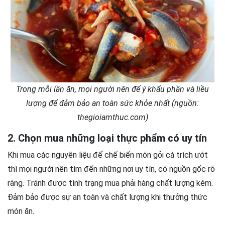
Trong mỗi lần ăn, mọi người nên để ý khẩu phần và liều
lượng để đảm bảo an toàn sức khỏe nhất (nguồn:
thegioiamthuc.com)
2. Chọn mua những loại thực phẩm có uy tín
Khi mua các nguyên liệu để chế biến món gỏi cá trích ướt
thì mọi người nên tìm đến những nơi uy tín, có nguồn gốc rõ
ràng. Tránh được tình trạng mua phải hàng chất lượng kém.
Đảm bảo được sự an toàn và chất lượng khi thưởng thức
món ăn.