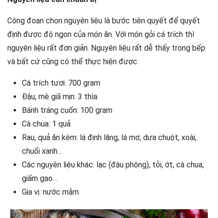
Công đoạn chọn nguyên liệu là bước tiên quyết để quyết
định được độ ngon của món ăn. Với món gỏi cá trích thì
nguyên liệu rất đơn giản. Nguyên liệu rất dễ thấy trong bếp
và bất cứ cũng có thể thực hiện được.
Cá trích tươi: 700 gram
Đậu, mè giã mịn: 3 thìa
Bánh tráng cuốn: 100 gram
Cà chua: 1 quả
Rau, quả ăn kèm: lá đinh lăng, lá mơ, dưa chuột, xoài,
chuối xanh…
Các nguyên liệu khác: lạc (đậu phộng), tỏi, ớt, cà chua,
giấm gạo…
Gia vị: nước mắm