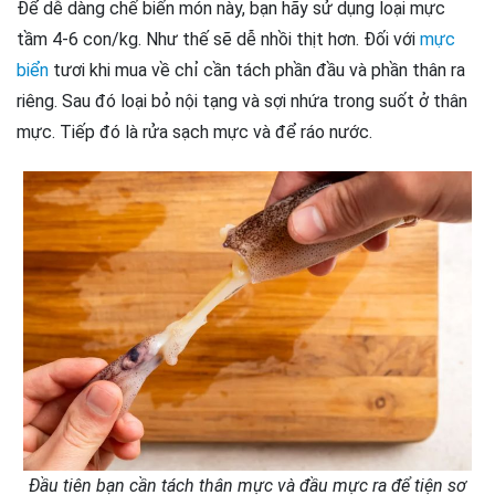
Để dễ dàng chế biến món này, bạn hãy sử dụng loại mực
tầm 4-6 con/kg. Như thế sẽ dễ nhồi thịt hơn. Đối với
mực
biển
tươi khi mua về chỉ cần tách phần đầu và phần thân ra
riêng. Sau đó loại bỏ nội tạng và sợi nhứa trong suốt ở thân
mực. Tiếp đó là rửa sạch mực và để ráo nước.
Đầu tiên bạn cần tách thân mực và đầu mực ra để tiện sơ