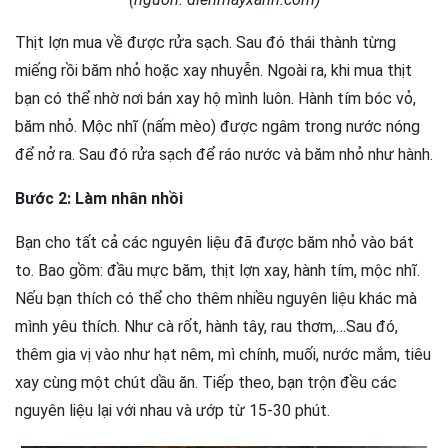
Thịt lợn mua về được rửa sạch. Sau đó thái thành từng
miếng rồi băm nhỏ hoặc xay nhuyễn. Ngoài ra, khi mua thịt
bạn có thể nhờ nơi bán xay hộ mình luôn. Hành tím bóc vỏ,
băm nhỏ. Mộc nhĩ (nấm mèo) được ngâm trong nước nóng
để nở ra. Sau đó rửa sạch để ráo nước và băm nhỏ như hành.
Bước 2: Làm nhân nhồi
Bạn cho tất cả các nguyên liệu đã được băm nhỏ vào bát
to. Bao gồm: đầu mực băm, thịt lợn xay, hành tím, mộc nhĩ.
Nếu bạn thích có thể cho thêm nhiều nguyên liệu khác mà
mình yêu thích. Như cà rốt, hành tây, rau thơm,…Sau đó,
thêm gia vị vào như hạt nêm, mì chính, muối, nước mắm, tiêu
xay cùng một chút dầu ăn. Tiếp theo, bạn trộn đều các
nguyên liệu lại với nhau và ướp từ 15-30 phút.