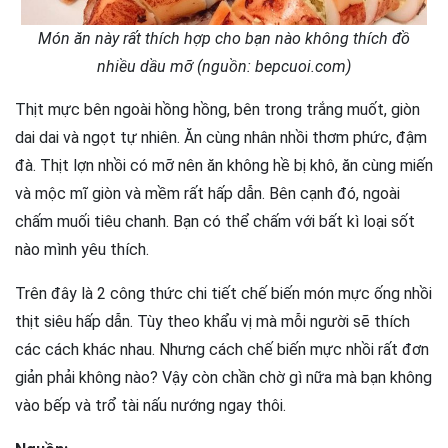
Món ăn này rất thích hợp cho bạn nào không thích đồ
nhiều dầu mỡ (nguồn: bepcuoi.com)
Thịt mực bên ngoài hồng hồng, bên trong trắng muốt, giòn
dai dai và ngọt tự nhiên. Ăn cùng nhân nhồi thơm phức, đậm
đà. Thịt lợn nhồi có mỡ nên ăn không hề bị khô, ăn cùng miến
và mộc mĩ giòn và mềm rất hấp dẫn. Bên cạnh đó, ngoài
chấm muối tiêu chanh. Bạn có thể chấm với bất kì loại sốt
nào mình yêu thích.
Trên đây là 2 công thức chi tiết chế biến món mực ống nhồi
thịt siêu hấp dẫn. Tùy theo khẩu vị mà mỗi người sẽ thích
các cách khác nhau. Nhưng cách chế biến mực nhồi rất đơn
giản phải không nào? Vậy còn chần chờ gì nữa mà bạn không
vào bếp và trổ tài nấu nướng ngay thôi.