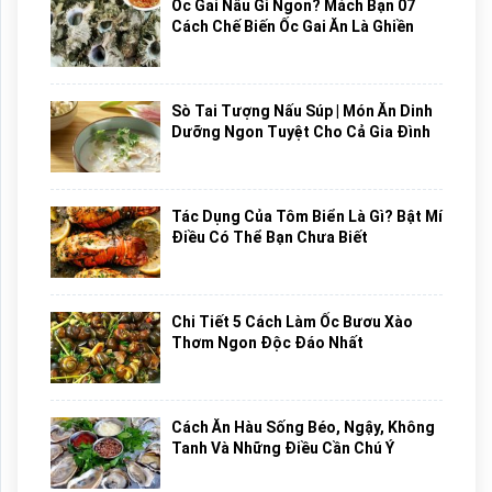
Ốc Gai Nấu Gì Ngon? Mách Bạn 07
Cách Chế Biến Ốc Gai Ăn Là Ghiền
Sò Tai Tượng Nấu Súp | Món Ăn Dinh
Dưỡng Ngon Tuyệt Cho Cả Gia Đình
Tác Dụng Của Tôm Biển Là Gì? Bật Mí
Điều Có Thể Bạn Chưa Biết
Chi Tiết 5 Cách Làm Ốc Bươu Xào
Thơm Ngon Độc Đáo Nhất
Cách Ăn Hàu Sống Béo, Ngậy, Không
Tanh Và Những Điều Cần Chú Ý