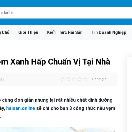
g Chủ
Giới Thiệu
Kiến Thức Hải Sản
Tin Doanh Nghiệp
m Xanh Hấp Chuẩn Vị Tại Nhà
023
Đánh giá
cùng đơn giản nhưng lại rất nhiều chất dinh dưỡng
ày,
haisan.online
sẽ chỉ cho bạn 3 công thức nấu vẹm
.