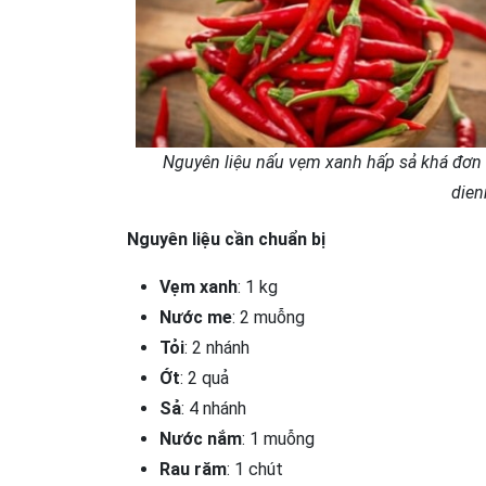
Nguyên liệu nấu vẹm xanh hấp sả khá đơn g
die
Nguyên liệu cần chuẩn bị
Vẹm xanh
: 1 kg
Nước me
: 2 muỗng
Tỏi
: 2 nhánh
Ớt
: 2 quả
Sả
: 4 nhánh
Nước nắm
: 1 muỗng
Rau răm
: 1 chút