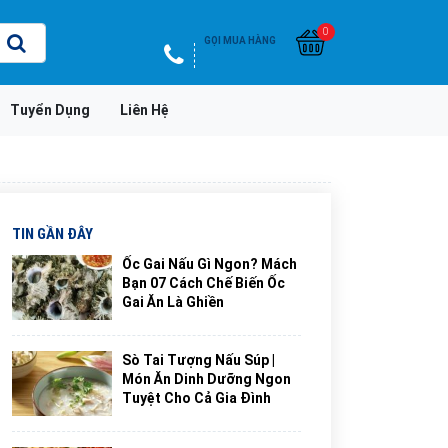
0
GỌI MUA HÀNG
Tuyển Dụng
Liên Hệ
TIN GẦN ĐÂY
Ốc Gai Nấu Gì Ngon? Mách
Bạn 07 Cách Chế Biến Ốc
Gai Ăn Là Ghiền
Sò Tai Tượng Nấu Súp |
Món Ăn Dinh Dưỡng Ngon
Tuyệt Cho Cả Gia Đình