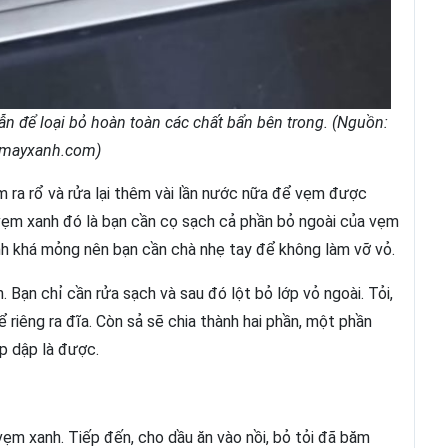
 để loại bỏ hoàn toàn các chất bẩn bên trong. (Nguồn:
nmayxanh.com)
 ra rổ và rửa lại thêm vài lần nước nữa để vẹm được
vẹm xanh đó là bạn cần cọ sạch cả phần bỏ ngoài của vẹm
nh khá mỏng nên bạn cần chà nhẹ tay để không làm vỡ vỏ.
n. Bạn chỉ cần rửa sạch và sau đó lột bỏ lớp vỏ ngoài. Tỏi,
 riêng ra đĩa. Còn sả sẽ chia thành hai phần, một phần
p dập là được.
 vẹm xanh. Tiếp đến, cho dầu ăn vào nồi, bỏ tỏi đã băm