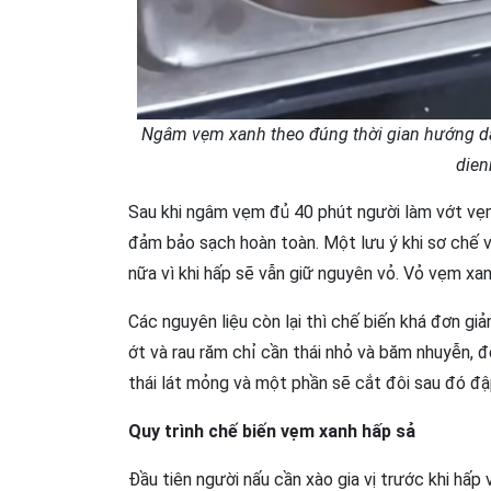
Ngâm vẹm xanh theo đúng thời gian hướng dẫn
die
Sau khi ngâm vẹm đủ 40 phút người làm vớt vẹm
đảm bảo sạch hoàn toàn. Một lưu ý khi sơ chế 
nữa vì khi hấp sẽ vẫn giữ nguyên vỏ. Vỏ vẹm xa
Các nguyên liệu còn lại thì chế biến khá đơn giả
ớt và rau răm chỉ cần thái nhỏ và băm nhuyễn, để
thái lát mỏng và một phần sẽ cắt đôi sau đó đậ
Quy trình chế biến vẹm xanh hấp sả
Đầu tiên người nấu cần xào gia vị trước khi hấp