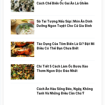
Cách Chế Biến Ốc Gai Ăn Là Ghiền
Sò Tai Tượng Nấu Súp | Món Ăn Dinh
Dưỡng Ngon Tuyệt Cho Cả Gia Đình
Tác Dụng Của Tôm Biển Là Gì? Bật Mí
Điều Có Thể Bạn Chưa Biết
Chi Tiết 5 Cách Làm Ốc Bươu Xào
Thơm Ngon Độc Đáo Nhất
Cách Ăn Hàu Sống Béo, Ngậy, Không
Tanh Và Những Điều Cần Chú Ý