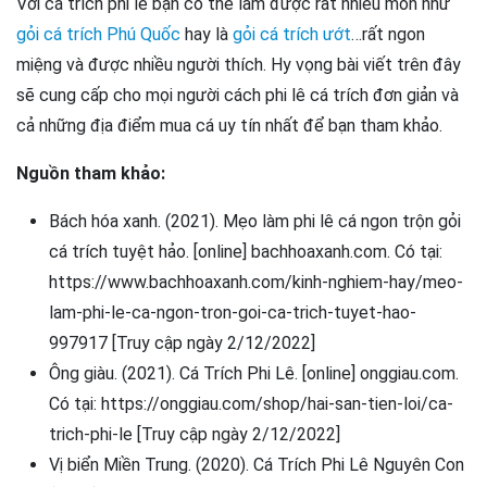
Với cá trích phi lê bạn có thể làm được rất nhiều món như
gỏi cá trích Phú Quốc
hay là
gỏi cá trích ướt
…rất ngon
miệng và được nhiều người thích. Hy vọng bài viết trên đây
sẽ cung cấp cho mọi người cách phi lê cá trích đơn giản và
cả những địa điểm mua cá uy tín nhất để bạn tham khảo.
Nguồn tham khảo:
Bách hóa xanh. (2021). Mẹo làm phi lê cá ngon trộn gỏi
cá trích tuyệt hảo. [online] bachhoaxanh.com. Có tại:
https://www.bachhoaxanh.com/kinh-nghiem-hay/meo-
lam-phi-le-ca-ngon-tron-goi-ca-trich-tuyet-hao-
997917 [Truy cập ngày 2/12/2022]
Ông giàu. (2021). Cá Trích Phi Lê. [online] onggiau.com.
Có tại: https://onggiau.com/shop/hai-san-tien-loi/ca-
trich-phi-le [Truy cập ngày 2/12/2022]
Vị biển Miền Trung. (2020). Cá Trích Phi Lê Nguyên Con