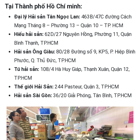
Tại Thành phố Hồ Chí minh:
Đại lý Hải sản Tân Ngọc Lan:
463B/47C đường Cách
Mạng Tháng 8 – Phường 13 – Quận 10 – TP. HCM
Hiếu hải sản:
62D/27 Nguyên Hồng, Phường 11, Quận
Bình Thạnh, TP.HCM
Hải sản Ông Giàu:
80/28 Đường số 9, KP5, P. Hiệp Bình
Phước, Q. Thủ Đức, TP.HCM
Tú hải sản:
108/4 Hà Huy Giáp, Thạnh Xuân, Quận 12,
TP.HCM
Thế giới Hải Sản:
244 Pasteur, Quận 3, TP.HCM
Hải sản Sài Gòn:
36/20 Giải Phóng, Tân Bình, TP.HCM