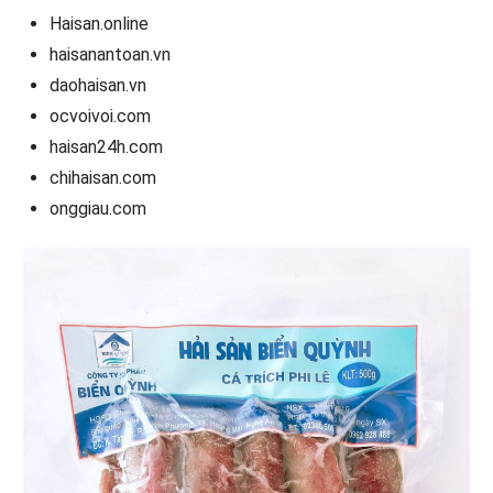
Haisan.online
haisanantoan.vn
daohaisan.vn
ocvoivoi.com
haisan24h.com
chihaisan.com
onggiau.com