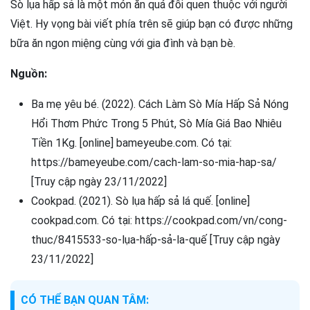
Sò lụa hấp sả là một món ăn quá đỗi quen thuộc với người
Việt. Hy vọng bài viết phía trên sẽ giúp bạn có được những
bữa ăn ngon miệng cùng với gia đình và bạn bè.
Nguồn:
Ba mẹ yêu bé. (2022). Cách Làm Sò Mía Hấp Sả Nóng
Hổi Thơm Phức Trong 5 Phút, Sò Mía Giá Bao Nhiêu
Tiền 1Kg. [online] bameyeube.com. Có tại:
https://bameyeube.com/cach-lam-so-mia-hap-sa/
[Truy cập ngày 23/11/2022]
Cookpad. (2021). Sò lụa hấp sả lá quế. [online]
cookpad.com. Có tại: https://cookpad.com/vn/cong-
thuc/8415533-so-lụa-hấp-sả-la-quế [Truy cập ngày
23/11/2022]
CÓ THỂ BẠN QUAN TÂM: