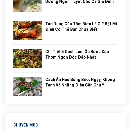
Dưỡng Ngon Tuyệt Cho Cả Gia Đình
Tác Dụng Của Tôm Biển Là Gì? Bật Mí
Điều Có Thể Bạn Chưa Biết
Chi Tiết 5 Cách Làm Ốc Bươu Xào
Thơm Ngon Độc Đáo Nhất
Cách Ăn Hàu Sống Béo, Ngậy, Không
Tanh Và Những Điều Cần Chú Ý
CHUYÊN MỤC