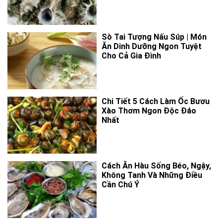
Sò Tai Tượng Nấu Súp | Món
Ăn Dinh Dưỡng Ngon Tuyệt
Cho Cả Gia Đình
Chi Tiết 5 Cách Làm Ốc Bươu
Xào Thơm Ngon Độc Đáo
Nhất
Cách Ăn Hàu Sống Béo, Ngậy,
Không Tanh Và Những Điều
Cần Chú Ý