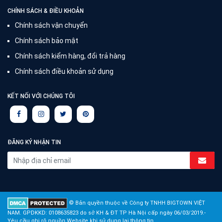
CHÍNH SÁCH & ĐIỀU KHOẢN
Chính sách vận chuyển
Chính sách bảo mật
Chính sách kiểm hàng, đổi trả hàng
Chính sách điều khoản sử dụng
KẾT NỐI VỚI CHÚNG TÔI
ĐĂNG KÝ NHẬN TIN
© Bản quyền thuộc về Công ty TNHH BIGTOWN VIỆT
NAM. GPDKKD: 0108635823 do sở KH & ĐT TP Hà Nội cấp ngày 06/03/2019.-
Yêu cầu ghi rõ nguồn Website khi sử dụng lại thông tin.