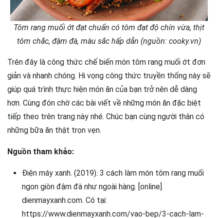
Tôm rang muối ớt đạt chuẩn có tôm đạt độ chín vừa, thịt
tôm chắc, đậm đà, màu sắc hấp dẫn (nguồn: cooky.vn)
Trên đây là công thức chế biến món tôm rang muối ớt đơn
giản và nhanh chóng. Hi vọng công thức truyền thống này sẽ
giúp quá trình thực hiện món ăn của bạn trở nên dễ dàng
hơn. Cùng đón chờ các bài viết về những món ăn đặc biệt
tiếp theo trên trang này nhé. Chúc bạn cùng người thân có
những bữa ăn thật trọn vẹn.
Nguồn tham khảo:
Điện máy xanh. (2019). 3 cách làm món tôm rang muối
ngon giòn đậm đà như ngoài hàng. [online]
dienmayxanh.com. Có tại:
https://www.dienmayxanh.com/vao-bep/3-cach-lam-