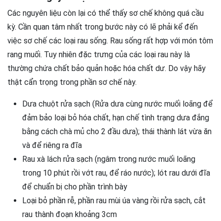
Các nguyên liệu còn lại có thể thấy sơ chế không quá cầu
kỳ. Cần quan tâm nhất trong bước này có lẽ phải kể đến
việc sơ chế các loại rau sống. Rau sống rất hợp với món tôm
rang muối. Tuy nhiên đặc trưng của các loại rau này là
thường chứa chất bảo quản hoặc hóa chất dư. Do vậy hãy
thật cẩn trọng trong phần sơ chế này.
Dưa chuột rửa sạch (Rửa dưa cùng nước muối loãng để
đảm bảo loại bỏ hóa chất, hạn chế tình trạng dưa đắng
bằng cách chà mủ cho 2 đầu dưa); thái thành lát vừa ăn
và để riêng ra đĩa
Rau xà lách rửa sạch (ngâm trong nước muối loãng
trong 10 phút rồi vớt rau, để ráo nước); lót rau dưới đĩa
để chuẩn bị cho phần trình bày
Loại bỏ phần rễ, phần rau mùi úa vàng rồi rửa sạch, cắt
rau thành đoạn khoảng 3cm