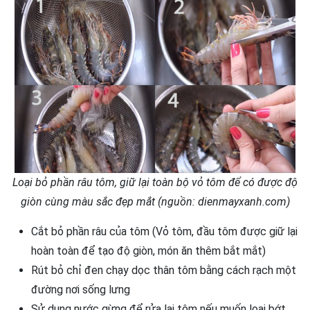
Loại bỏ phần râu tôm, giữ lại toàn bộ vỏ tôm để có được độ
giòn cùng màu sắc đẹp mắt (nguồn: dienmayxanh.com)
Cắt bỏ phần râu của tôm (Vỏ tôm, đầu tôm được giữ lại
hoàn toàn để tạo độ giòn, món ăn thêm bắt mắt)
Rút bỏ chỉ đen chạy dọc thân tôm bằng cách rạch một
đường nơi sống lưng
Sử dụng nước gừng để rửa lại tôm nếu muốn loại bớt