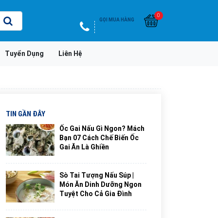
0
GỌI MUA HÀNG
Tuyển Dụng
Liên Hệ
TIN GẦN ĐÂY
Ốc Gai Nấu Gì Ngon? Mách
Bạn 07 Cách Chế Biến Ốc
Gai Ăn Là Ghiền
Sò Tai Tượng Nấu Súp |
Món Ăn Dinh Dưỡng Ngon
Tuyệt Cho Cả Gia Đình