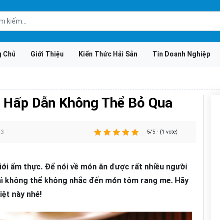
g Chủ
Giới Thiệu
Kiến Thức Hải Sản
Tin Doanh Nghiệp
 Hấp Dẫn Không Thể Bỏ Qua
23
5/5 - (1 vote)
giới ẩm thực. Để nói về món ăn được rất nhiều người
thì không thể không nhắc đến món tôm rang me. Hãy
iệt này nhé!