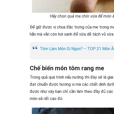
Hãy chọn quả me chín vừa để món ă
Để giữ được vị chua đặc trưng của me trong mó
hẳn mà vẫn còn hơi xanh để vừa dễ tách vỏ vừa 
Tôm Làm Món Gì Ngon? – TOP 21 Món Ă
Chế biến món tôm rang me
Trong quả quá trình nấu nướng thì đây sẽ là gia
đạt chuẩn được hương vị mà các chất dinh dưỡng
được như vậy bạn chỉ cần làm theo đầy đủ các b
món sẽ rất cao đó.