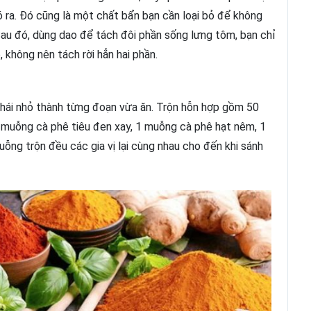
ó ra. Đó cũng là một chất bẩn bạn cần loại bỏ để không
au đó, dùng dao để tách đôi phần sống lưng tôm, bạn chỉ
 không nên tách rời hẳn hai phần.
 thái nhỏ thành từng đoạn vừa ăn. Trộn hỗn hợp gồm 50
1 muỗng cà phê tiêu đen xay, 1 muỗng cà phê hạt nêm, 1
ng trộn đều các gia vị lại cùng nhau cho đến khi sánh