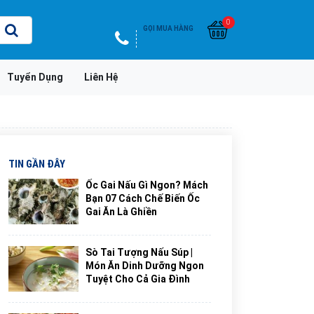
0
GỌI MUA HÀNG
Tuyển Dụng
Liên Hệ
TIN GẦN ĐÂY
Ốc Gai Nấu Gì Ngon? Mách
Bạn 07 Cách Chế Biến Ốc
Gai Ăn Là Ghiền
Sò Tai Tượng Nấu Súp |
Món Ăn Dinh Dưỡng Ngon
Tuyệt Cho Cả Gia Đình