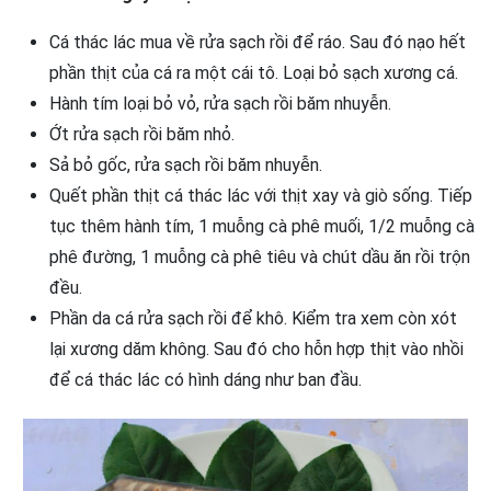
Cá thác lác mua về rửa sạch rồi để ráo. Sau đó nạo hết
phần thịt của cá ra một cái tô. Loại bỏ sạch xương cá.
Hành tím loại bỏ vỏ, rửa sạch rồi băm nhuyễn.
Ớt rửa sạch rồi băm nhỏ.
Sả bỏ gốc, rửa sạch rồi băm nhuyễn.
Quết phần thịt cá thác lác với thịt xay và giò sống. Tiếp
tục thêm hành tím, 1 muỗng cà phê muối, 1/2 muỗng cà
phê đường, 1 muỗng cà phê tiêu và chút dầu ăn rồi trộn
đều.
Phần da cá rửa sạch rồi để khô. Kiểm tra xem còn xót
lại xương dăm không. Sau đó cho hỗn hợp thịt vào nhồi
để cá thác lác có hình dáng như ban đầu.