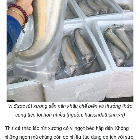
Vì được rút xương sẵn nên khâu chế biến và thưởng thức
cũng tiện lợi hơn nhiều (nguồn: haisandathanh.vn)
Thịt cá thác lác rút xương có vị ngọt béo hấp dẫn. Không
những ngon mà chúng còn có nhiều tác dụng có ích với sức