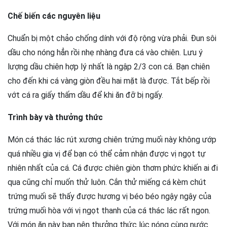
Chế biến các nguyên liệu
Chuẩn bị một chảo chống dính với độ rộng vừa phải. Đun sôi
dầu cho nóng hẳn rồi nhẹ nhàng đưa cá vào chiên. Lưu ý
lượng dầu chiên hợp lý nhất là ngập 2/3 con cá. Bạn chiên
cho đến khi cá vàng giòn đều hai mặt là được. Tắt bếp rồi
vớt cá ra giấy thấm dầu để khi ăn đỡ bị ngấy.
Trình bày và thưởng thức
Món cá thác lác rút xương chiên trứng muối này không ướp
quá nhiều gia vị để bạn có thể cảm nhận được vị ngọt tự
nhiên nhất của cá. Cá được chiên giòn thơm phức khiến ai đi
qua cũng chỉ muốn thử luôn. Cắn thử miếng cá kèm chút
trứng muối sẽ thấy được hương vị béo béo ngậy ngậy của
trứng muối hòa với vị ngọt thanh của cá thác lác rất ngon.
Với món ăn này bạn nên thưởng thức lúc nóng cùng nước