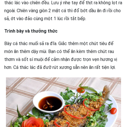
thác lác vào chiên đều. Lưu ý nhẹ tay để thịt ra không lọt ra
ngoài. Chiên vàng giòn 2 mặt cá thì đổ bớt dầu ăn đi rồi cho
sả, ớt vào đảo cùng một 1 lúc rồi tắt bếp.
Trình bày và thưởng thức
Bày cá thác muối sả ra đĩa. Giắc thêm một chút tiêu để
món ăn thêm dậy mùi. Bạn có thể ăn kèm thêm chút rau
thơm và sốt sí muội để cảm nhận được trọn vẹn hương vị
hơn. Cá thác lác đã đưỡ rút xương sẵn nên ăn rất tiện lợi.