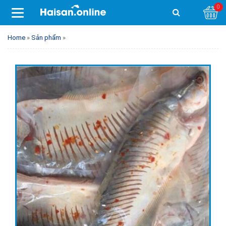
0
Home
»
Sản phẩm
»