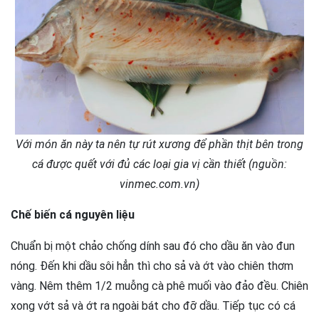
Với món ăn này ta nên tự rút xương để phần thịt bên trong
cá được quết với đủ các loại gia vị cần thiết (nguồn:
vinmec.com.vn)
Chế biến cá nguyên liệu
Chuẩn bị một chảo chống dính sau đó cho dầu ăn vào đun
nóng. Đến khi dầu sôi hẳn thì cho sả và ớt vào chiên thơm
vàng. Nêm thêm 1/2 muỗng cà phê muối vào đảo đều. Chiên
xong vớt sả và ớt ra ngoài bát cho đỡ dầu. Tiếp tục có cá