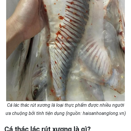
Cá lác thác rút xương là loại thực phẩm được nhiều người
ưa chuộng bởi tính tiện dụng (nguồn: haisanhoanglong.vn)
Cá thác lác rút xương là gì?