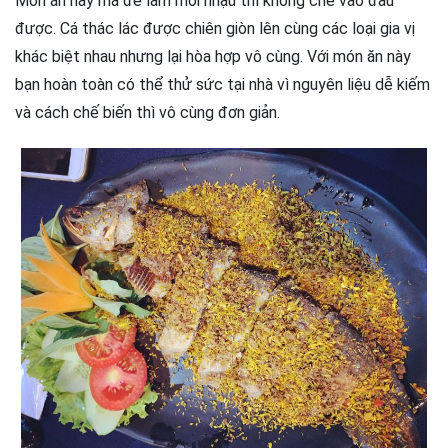
Món ăn này mà để làm mồi nhậu thì không chê vào đâu
được. Cá thác lác được chiên giòn lên cùng các loại gia vị
khác biệt nhau nhưng lại hòa hợp vô cùng. Với món ăn này
bạn hoàn toàn có thể thử sức tại nhà vì nguyên liệu dễ kiếm
và cách chế biến thì vô cùng đơn giản.