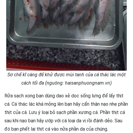
Sơ chế kĩ càng để khử được mùi tanh của cá thác lác một
cách tối đa (nguông: haisanphuongnam.vn)
Rửa sạch xong bạn dùng dao xẻ dọc sống lưng để lấy thịt
cá. Cá thác lác khá mỏng lên bạn hãy cẩn thận nạo nhẹ phần
thịt của cá. Lưu ý loại bỏ sạch phần xương cá. Phần thịt cá
sau khi nạo bạn hãy ướp với cá loại da vị rồi đánh dẻo. Sau
đó bạn phết lại thịt cá vào nửa phần da của chúng.