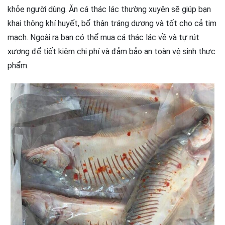
khỏe người dùng. Ăn cá thác lác thường xuyên sẽ giúp bạn
khai thông khí huyết, bổ thận tráng dương và tốt cho cả tim
mạch. Ngoài ra bạn có thể mua cá thác lác về và tự rút
xương để tiết kiệm chi phí và đảm bảo an toàn vệ sinh thực
phẩm.