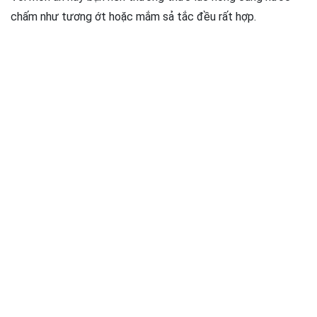
chấm như tương ớt hoặc mắm sả tắc đều rất hợp.