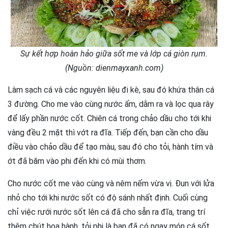
Sự kết hợp hoàn hảo giữa sốt me và lớp cá giòn rụm.
(Nguồn: dienmayxanh.com)
Làm sạch cá và các nguyên liệu đi kè, sau đó khứa thân cá
3 đường. Cho me vào cùng nước ấm, dằm ra và lọc qua rây
để lấy phần nước cốt. Chiên cá trong chảo dầu cho tới khi
vàng đều 2 mặt thì vớt ra đĩa. Tiếp đến, bạn cần cho dầu
điều vào chảo dầu để tạo màu, sau đó cho tỏi, hành tím và
ớt đã băm vào phi đến khi có mùi thơm.
Cho nước cốt me vào cùng và nêm nếm vừa vị. Đun với lửa
nhỏ cho tới khi nước sốt có độ sánh nhất định. Cuối cùng
chỉ việc rưới nước sốt lên cá đã cho sẵn ra đĩa, trang trí
thêm chút hoa hành, tỏi phi là bạn đã có ngay món cá sốt