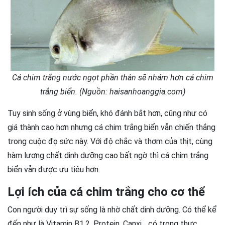
Cá chim trắng nước ngọt phần thân sẽ nhám hơn cá chim
trắng biển. (Nguồn: haisanhoanggia.com)
Tuy sinh sống ở vùng biển, khó đánh bắt hơn, cũng như có
giá thành cao hơn nhưng cá chim trắng biển vẫn chiến thắng
trong cuộc đọ sức này. Với độ chắc và thơm của thịt, cùng
hàm lượng chất dinh dưỡng cao bất ngờ thì cá chim trắng
biển vẫn được ưu tiêu hơn.
Lợi ích của cá chim trắng cho cơ thể
Con người duy trì sự sống là nhờ chất dinh dưỡng. Có thể kể
đến như là Vitamin B1,2, Protein, Canxi,…có trong thực