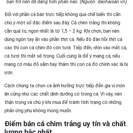
bạn trở nên dễ dàng hơn phần nào. (Nguồn: daohaisan.vn)
Đối với phần cá bán trực tiếp không qua chế biến thì cần
chú ý một số đặc điểm sau đây. Cá chim trắng thì không
cần quá to, ngon nhất là từ 1,5 – 2 kg. Khi chọn, bạn nên
dùng ngón tay ấn vào phần thịt cá. Nếu độ đàn hồi thịt cá
cao thì con cá chim đó còn tươi. Tiếp đến, nhìn vào mắt cá,
cá tươi thì mắt sẽ trong. Cuối cùng là để ý mang cá, nếu
mang có màu đỏ sẫm hay thâm thì con cá đó chính xác là bị
ươn.
Cách chúng ta chọn cá ảnh hưởng trực tiếp đến gia vị món
ăn cũng như các chất dinh dưỡng có trong cá. Vì vậy, nên
thận trọng và chú ý khi mua để tránh tình trạng có những
phản ứng phụ không mong muốn.
Điểm bán cá chim trắng uy tín và chất
lượng bậc nhất