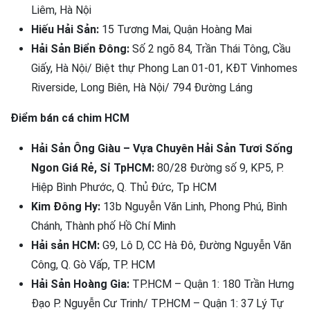
Liêm, Hà Nội
Hiếu Hải Sản:
15 Tương Mai, Quận Hoàng Mai
Hải Sản Biển Đông:
Số 2 ngõ 84, Trần Thái Tông, Cầu
Giấy, Hà Nội/ Biệt thự Phong Lan 01-01, KĐT Vinhomes
Riverside, Long Biên, Hà Nội/ 794 Đường Láng
Điểm bán cá chim HCM
Hải Sản Ông Giàu – Vựa Chuyên Hải Sản Tươi Sống
Ngon Giá Rẻ, Sỉ TpHCM:
80/28 Đường số 9, KP5, P.
Hiệp Bình Phước, Q. Thủ Đức, Tp HCM
Kim Đông Hy:
13b Nguyễn Văn Linh, Phong Phú, Bình
Chánh, Thành phố Hồ Chí Minh
Hải sản HCM:
G9, Lô D, CC Hà Đô, Đường Nguyễn Văn
Công, Q. Gò Vấp, TP. HCM
Hải Sản Hoàng Gia:
TP.HCM – Quận 1: 180 Trần Hưng
Đạo P. Nguyễn Cư Trinh/ TP.HCM – Quận 1: 37 Lý Tự