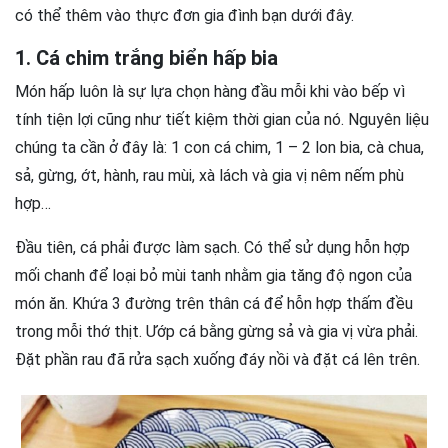
có thể thêm vào thực đơn gia đình bạn dưới đây.
1. Cá chim trắng biển hấp bia
Món hấp luôn là sự lựa chọn hàng đầu mỗi khi vào bếp vì
tính tiện lợi cũng như tiết kiệm thời gian của nó. Nguyên liệu
chúng ta cần ở đây là: 1 con cá chim, 1 – 2 lon bia, cà chua,
sả, gừng, ớt, hành, rau mùi, xà lách và gia vị nêm nếm phù
hợp…
Đầu tiên, cá phải được làm sạch. Có thể sử dụng hỗn hợp
mối chanh để loại bỏ mùi tanh nhằm gia tăng độ ngon của
món ăn. Khứa 3 đường trên thân cá để hỗn hợp thấm đều
trong mỗi thớ thịt. Ướp cá bằng gừng sả và gia vị vừa phải.
Đặt phần rau đã rửa sạch xuống đáy nồi và đặt cá lên trên.