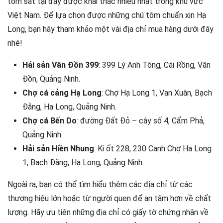
tôm sắt tại đây được khai thác nhiều nhất trong khu vực
Việt Nam. Để lựa chọn được những chú tôm chuẩn xịn Hạ
Long, bạn hãy tham khảo một vài địa chỉ mua hàng dưới đây
nhé!
Hải sản Vân Đồn 399
: 399 Lý Anh Tông, Cái Rồng, Vân
Đồn, Quảng Ninh.
Chợ cá cảng Hạ Long
: Chợ Hạ Long 1, Vạn Xuân, Bạch
Đằng, Hạ Long, Quảng Ninh.
Chợ cá Bến Do
: đường Đất Đỏ – cây số 4, Cẩm Phả,
Quảng Ninh.
Hải sản Hiền Nhung
: Ki ốt 228, 230 Cạnh Chợ Hạ Long
1, Bạch Đằng, Hạ Long, Quảng Ninh.
Ngoài ra, bạn có thể tìm hiểu thêm các địa chỉ từ các
thương hiệu lớn hoặc từ người quen để an tâm hơn về chất
lượng. Hãy ưu tiên những địa chỉ có giấy tờ chứng nhận về