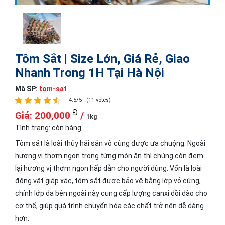
Tôm Sắt | Size Lớn, Giá Rẻ, Giao
Nhanh Trong 1H Tại Hà Nội
Mã SP:
tom-sat
4.5/5 - (11 votes)
Đ
Giá: 200,000
/
1kg
Tình trạng:
còn hàng
Tôm sắt là loài thủy hải sản vô cùng được ưa chuộng. Ngoài
hương vị thơm ngon trong từng món ăn thì chúng còn đem
lại hương vị thơm ngon hấp dẫn cho người dùng. Vốn là loài
động vật giáp xác, tôm sắt được bảo vệ bằng lớp vỏ cứng,
chính lớp da bên ngoài này cung cấp lượng canxi dồi dào cho
cơ thể, giúp quá trình chuyển hóa các chất trở nên dễ dàng
hơn.