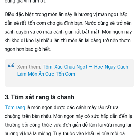
cùng gia vị mắm ớt.
Điều đặc biệt trong món ăn này là hương vị mặn ngọt hấp
dẫn sẽ rất tốn cơm cho gia đình bạn. Nước dùng sẽ trở nên
sánh quyện và có màu cánh gián rất bắt mắt. Món ngon này
khi kho đi kho lại nhiều lần thì món ăn lại càng trở nên thơm
ngon hơn bao giờ hết.
Xem thêm:
Tôm Xào Chua Ngọt – Học Ngay Cách
Làm Món Ăn Cực Tốn Cơm
3. Tôm sắt rang lá chanh
Tôm rang
là món ngon được các cánh mày râu rất ưa
chuộng trên bàn nhậu. Món ngon này có sức hấp dẫn đến lạ
thường bởi công thức vừa đơn giản dễ làm lại vừa mang lại
hương vị khá lạ miệng. Tùy thuộc vào khẩu vị của mỗi cá