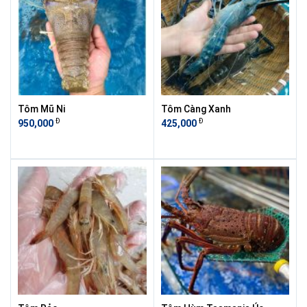
Tôm Mũ Ni
Tôm Càng Xanh
Đ
Đ
950,000
425,000