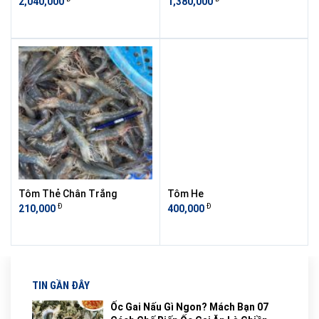
2,040,000
1,380,000
Tôm Thẻ Chân Trắng
Tôm He
Đ
Đ
210,000
400,000
TIN GẦN ĐÂY
Ốc Gai Nấu Gì Ngon? Mách Bạn 07