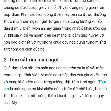
Những con tôm sắt khi mua về sau khi được rửa sạch sẽ
chúng sẽ được ướp gia vị muối ớt và nướng nóng giòn trên
bếp than. Khi thực hiện công đoạn này bạn sẽ được thưởng
thức mùi thơm ngào ngạt từ gia vị hòa cùng hương vị hấp
dẫn đậm vị biển. Món ăn này quan trọng nhất ở khâu ướp gia
vị, khi gia vị đủ và ngấm đều sẽ mang lại cảm giác tuyệt vời
hơn bao giờ hết với hương vị chua cay hòa cùng từng miếng
thịt tôm dai giòn của nó.
2. Tôm sắt rim mặn ngọt
Quả thật tôm sắt rim mặn ngọt chẳng còn xa lạ gì với mâm
cơm cá gia đình Việt. Vị mặn ngọt hấp dẫn của gia vị kết hợp
vô cùng khéo léo cùng từng miếng thịt tôm tươi ngon.
Tôm
rim
là món ngon có khá nhiều công thức để chế biến, bạn có
thể tham khảo một công thức khá đơn giản và tối ưu ngay
sau đây: