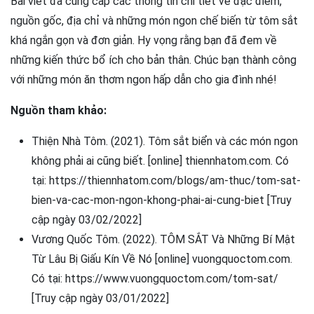
Bài viết đã cung cấp các thông tin chi tiết về đặc điểm,
nguồn gốc, địa chỉ và những món ngon chế biến từ tôm sắt
khá ngắn gọn và đơn giản. Hy vọng rằng bạn đã đem về
những kiến thức bổ ích cho bản thân. Chúc bạn thành công
với những món ăn thơm ngon hấp dẫn cho gia đình nhé!
Nguồn tham khảo:
Thiện Nhà Tôm. (2021). Tôm sắt biển và các món ngon
không phải ai cũng biết. [online] thiennhatom.com. Có
tại: https://thiennhatom.com/blogs/am-thuc/tom-sat-
bien-va-cac-mon-ngon-khong-phai-ai-cung-biet [Truy
cập ngày 03/02/2022]
Vương Quốc Tôm. (2022). TÔM SẮT Và Những Bí Mật
Từ Lâu Bị Giấu Kín Về Nó [online] vuongquoctom.com.
Có tại: https://www.vuongquoctom.com/tom-sat/
[Truy cập ngày 03/01/2022]