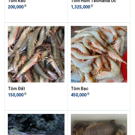
Tôm Rảo
Tôm Hùm Tasmania Úc
Đ
Đ
200,000
1,325,000
Tôm Đất
Tôm Bạc
Đ
Đ
150,000
450,000