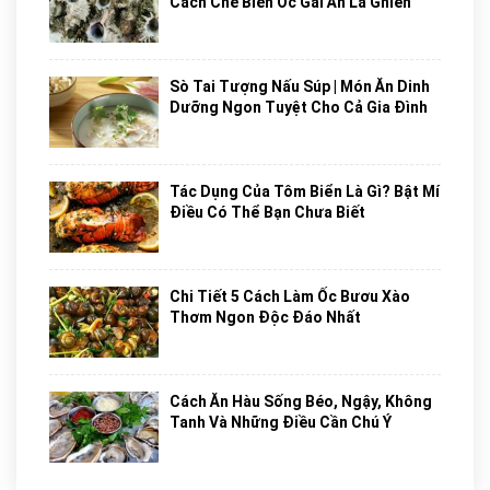
Cách Chế Biến Ốc Gai Ăn Là Ghiền
Sò Tai Tượng Nấu Súp | Món Ăn Dinh
Dưỡng Ngon Tuyệt Cho Cả Gia Đình
Tác Dụng Của Tôm Biển Là Gì? Bật Mí
Điều Có Thể Bạn Chưa Biết
Chi Tiết 5 Cách Làm Ốc Bươu Xào
Thơm Ngon Độc Đáo Nhất
Cách Ăn Hàu Sống Béo, Ngậy, Không
Tanh Và Những Điều Cần Chú Ý